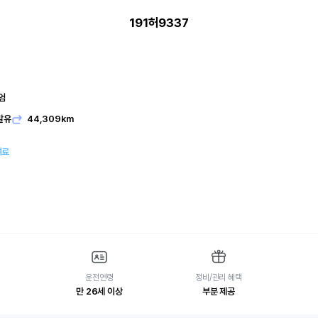
191허9337
엄
발유
44,309km
여료
운전연령
정비/관리 혜택
만 26세 이상
부분 제공