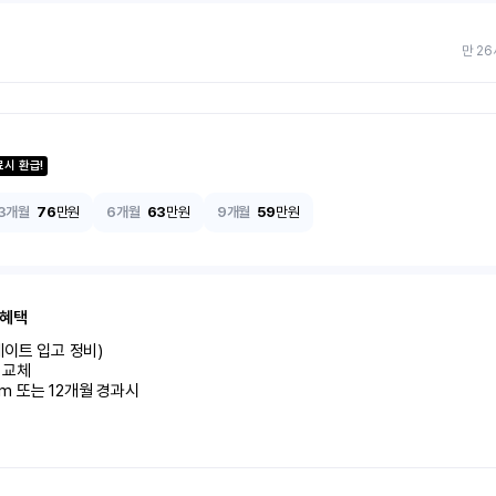
만 26
료시 환급!
3개월
76
만원
6개월
63
만원
9개월
59
만원
 혜택
이트 입고 정비)

교체

km 또는 12개월 경과시