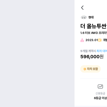
현대
더 올뉴투싼
1.6 터보 AWD 프리미
2023.01
휘
9
개월
계약시
최저 대
596,000
원
자차 포함
신용등급
6등급 이상