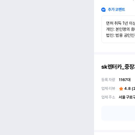
추가 코멘트
면허 취득 1년 이상
개인: 본인명의 휴
법인: 범용 공인
sk렌터카_중장
등록 차량
1167
대
업체 리뷰
4.8
(
업체 주소
서울 구로구