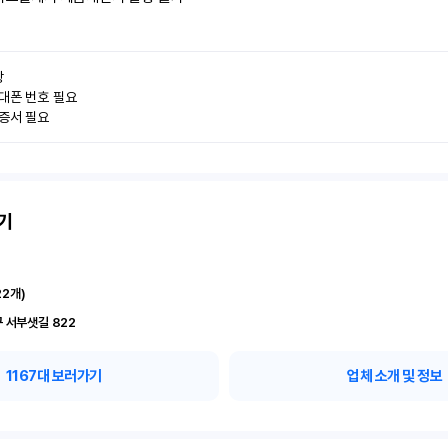


대폰 번호 필요

인증서 필요
기
22
개)
 서부샛길 822
1167
대 보러가기
업체 소개 및 정보