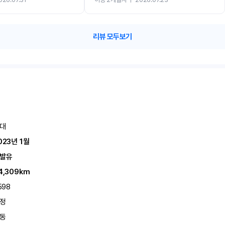
카 렌트 고민없이 강추합니다!!
리뷰 모두보기
대
023년 1월
발유
4,309km
598
정
동