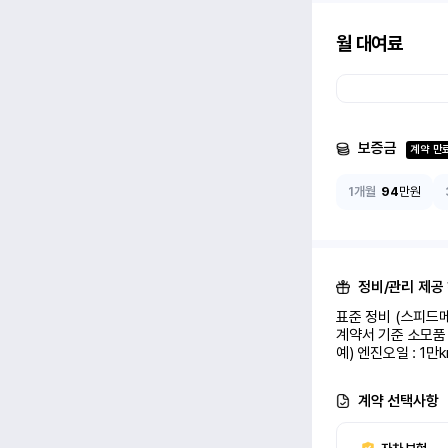
월 대여료
보증금
계약 만
1개월
94
만원
정비/관리 제공
표준 정비 (스피드메
계약서 기준 소모품 
예) 엔진오일 : 1만
계약 선택사항