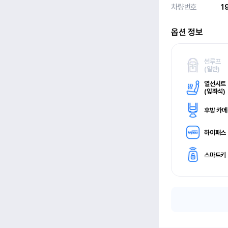
차량번호
1
옵션 정보
썬루프
(
일반)
열선시트
(
앞좌석)
후방 카
하이패스
스마트키