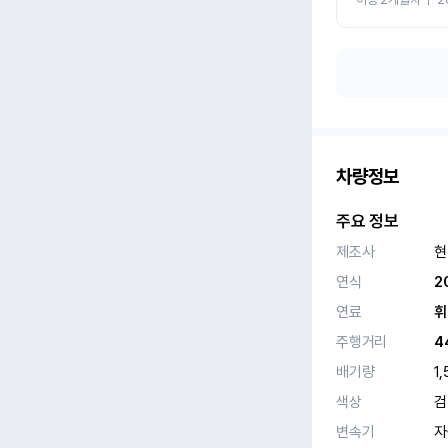
차량정보
주요 정보
제조사
현
연식
2
연료
휘
주행거리
4
배기량
1,
색상
검
변속기
자