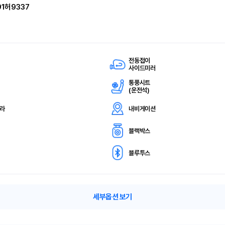
91허9337
전동접이
사이드미러
통풍시트
(
운전석)
메라
내비게이션
블랙박스
블루투스
세부옵션 보기