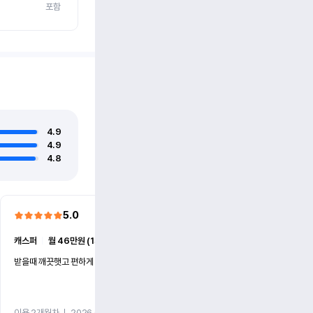
포함
4.9
4.9
4.8
5.0
5.0
캐스퍼
ㅣ
월 46만원 (1개월)
EV6
ㅣ
월 74만원 (1개월)
받을때 깨끗햇고 편하게 잘이용했습니다!
전기차 처음 타봤는데 편하게 
니다
이용 2개월차
ㅣ
2026.07.08
이용 2개월차
ㅣ
2026.06.10