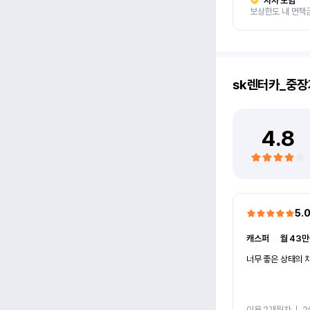
자차 보험
보상한도 내 면책
sk렌터카_중장
4.8
5.
캐스퍼
ㅣ
월 43만
너무 좋은 상태의 차
이용 2개월차
ㅣ
2