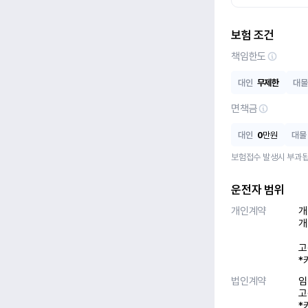
보험 조건
책임한도
대인
무제한
대물
면책금
대인
0
만원
대물
보험접수 발생시 부과됩
운전자 범위
개인계약
개
개
고
*
법인계약
임
고
*