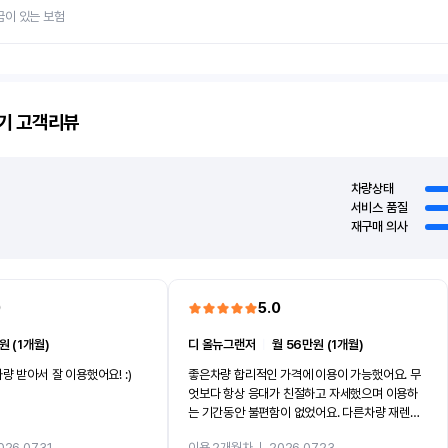
금이 있는 보험
기
고객리뷰
차량상태
서비스 품질
재구매 의사
0
5.0
원 (1개월)
디 올뉴그랜저
ㅣ
월 56만원 (1개월)
량 받아서 잘 이용했어요! :)
좋은차량 합리적인 가격에 이용이 가능했어요. 무
엇보다 항상 응대가 친절하고 자세했으며 이용하
는 기간동안 불편함이 없었어요. 다른차량 재렌트
까지 진행할만큼 여러가지로 만족스럽습니다. 반
026.07.31
이용 2개월차
ㅣ
2026.07.23