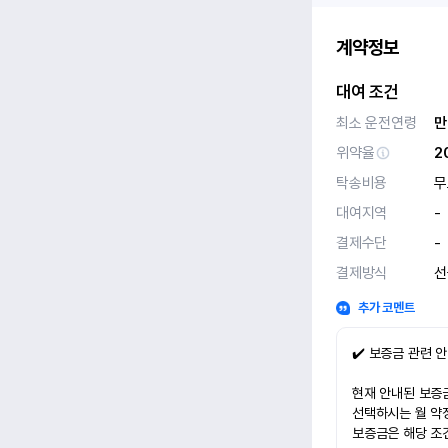
계약정보
대여 조건
최소 운전연령
만
위약율
2
탁송비용
무
대여지역
-
결제수단
-
결제방식
선
추가 코멘트
✔️ 보증금 관련 
현재 안내된 보증금
선택하시는 월 약
보증금은 해당 조