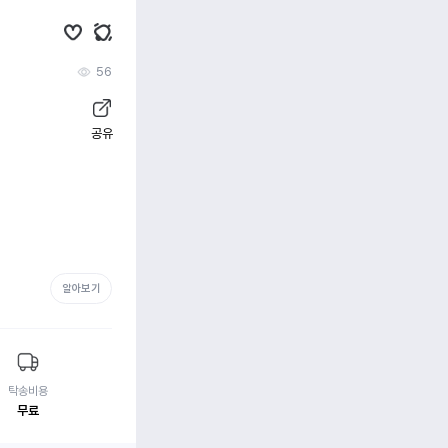
56
공유
알아보기
탁송비용
무료