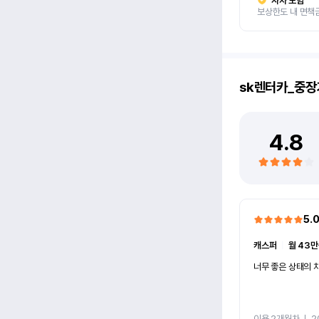
자차 보험
보상한도 내 면책
sk렌터카_중장
4.8
5.
캐스퍼
ㅣ
월 43만
너무 좋은 상태의 차
이용 2개월차
ㅣ
2