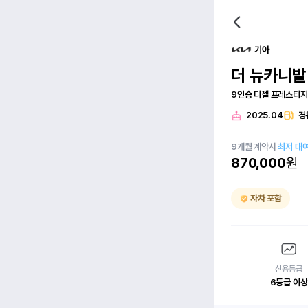
기아
더 뉴카니발(
9인승 디젤 프레스티지
2025.04
경
9
개월
계약시
최저 대
870,000
원
자차 포함
신용등급
6등급 이상