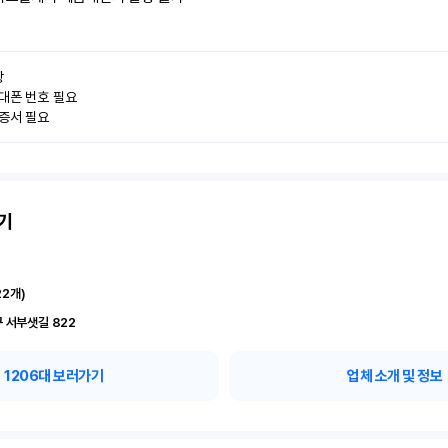


대폰 번호 필요

인증서 필요
기
22
개)
 서부샛길 822
1206
대 보러가기
업체 소개 및 정보