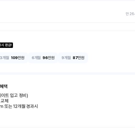
만 26
료시 환급!
3개월
109
만원
6개월
96
만원
9개월
87
만원
 혜택
이트 입고 정비)

교체

km 또는 12개월 경과시