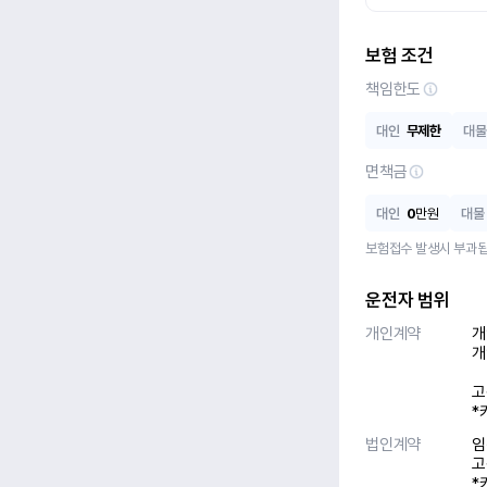
보험 조건
책임한도
대인
무제한
대물
면책금
대인
0
만원
대물
보험접수 발생시 부과됩
운전자 범위
개인계약
개
개
고
*
법인계약
임
고
*