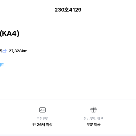
230호4129
KA4)
유
27,328km
여료
운전연령
정비/관리 혜택
만 26세 이상
부분 제공