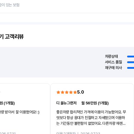
금이 있는 보험
기
고객리뷰
차량상태
서비스 품질
재구매 의사
0
5.0
원 (1개월)
디 올뉴그랜저
ㅣ
월 56만원 (1개월)
량 받아서 잘 이용했어요! :)
좋은차량 합리적인 가격에 이용이 가능했어요. 무
엇보다 항상 응대가 친절하고 자세했으며 이용하
는 기간동안 불편함이 없었어요. 다른차량 재렌트
까지 진행할만큼 여러가지로 만족스럽습니다. 반
026.07.31
이용 2개월차
ㅣ
2026.07.23