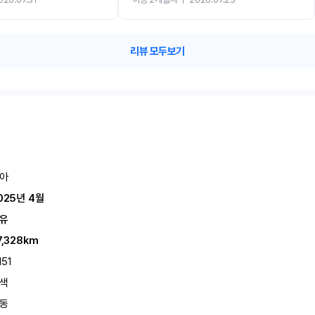
카 렌트 고민없이 강추합니다!!
리뷰 모두보기
아
025년 4월
유
7,328km
151
색
동