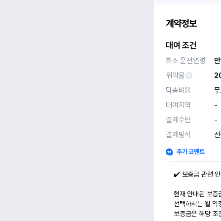
계약정보
대여 조건
최소 운전연령
만
위약율
2
탁송비용
무
대여지역
-
결제수단
-
결제방식
선
추가 코멘트
✔️ 보증금 관련 
현재 안내된 보증금
선택하시는 월 약
보증금은 해당 조