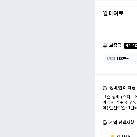
월 대여료
보증금
계약 만
1개월
118
만원
정비/관리 제공
표준 정비 (스피드메
계약서 기준 소모품 
예) 엔진오일 : 1만
계약 선택사항