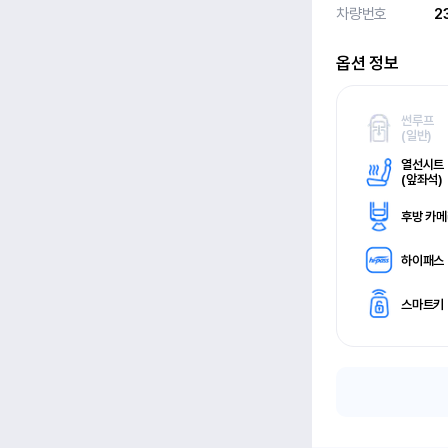
차량번호
2
옵션 정보
썬루프
(
일반)
열선시트
(
앞좌석)
후방 카
하이패스
스마트키