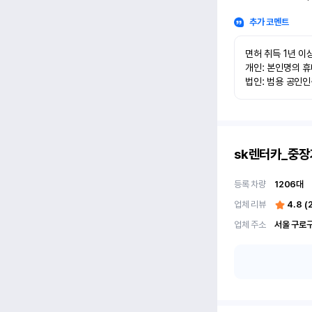
추가 코멘트
면허 취득 1년 이상
개인: 본인명의 휴
법인: 범용 공인
sk렌터카_중장
등록 차량
1206
대
업체 리뷰
4.8
(
업체 주소
서울 구로구