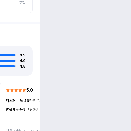
포함
4.9
4.9
4.8
5.0
5.0
캐스퍼
ㅣ
월 46만원 (1개월)
EV6
ㅣ
월 74만원 (1개월)
받을때 깨끗햇고 편하게 잘이용했습니다!
전기차 처음 타봤는데 편하게 
니다
이용 2개월차
ㅣ
2026.07.08
이용 2개월차
ㅣ
2026.06.10