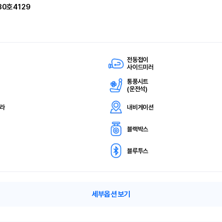
30호4129
전동접이
사이드미러
통풍시트
(
운전석)
메라
내비게이션
블랙박스
블루투스
세부옵션 보기