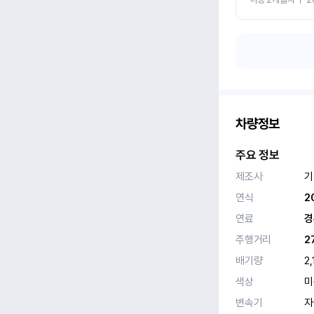
차량정보
주요 정보
제조사
기
연식
2
연료
경
주행거리
2
배기량
2,
색상
미
변속기
자