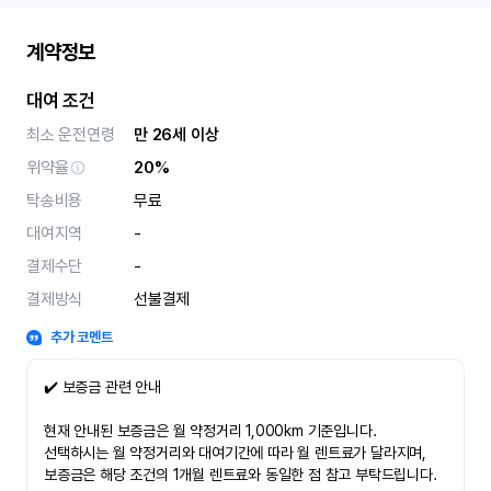
계약정보
대여 조건
최소 운전연령
만 26세 이상
위약율
20%
탁송비용
무료
대여지역
-
결제수단
-
결제방식
선불결제
추가 코멘트
✔️ 보증금 관련 안내
현재 안내된 보증금은 월 약정거리 1,000km 기준입니다.
선택하시는 월 약정거리와 대여기간에 따라 월 렌트료가 달라지며,
보증금은 해당 조건의 1개월 렌트료와 동일한 점 참고 부탁드립니다.