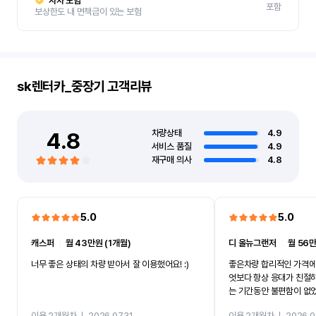
자차 보험
포함
보상한도 내 면책금이 있는 보험
sk렌터카_중장기
고객리뷰
4.8
차량상태
4.9
서비스 품질
4.9
재구매 의사
4.8
5.0
5.0
캐스퍼
ㅣ
월 43만원 (1개월)
디 올뉴그랜저
ㅣ
월 56만
너무 좋은 상태의 차량 받아서 잘 이용했어요! :)
좋은차량 합리적인 가격에
엇보다 항상 응대가 친절
는 기간동안 불편함이 없
까지 진행할만큼 여러가지
이용 2개월차
ㅣ
2026.07.31
이용 2개월차
ㅣ
2026.0