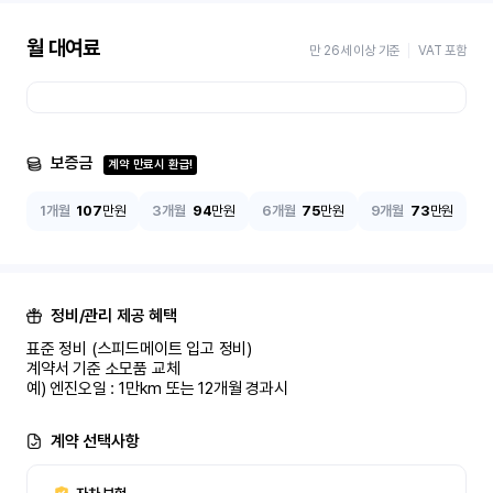
월 대여료
만 26세 이상 기준
VAT 포함
보증금
계약 만료시 환급!
1개월
107
만원
3개월
94
만원
6개월
75
만원
9개월
73
만원
정비/관리 제공 혜택
표준 정비 (스피드메이트 입고 정비)

계약서 기준 소모품 교체

예) 엔진오일 : 1만km 또는 12개월 경과시
계약 선택사항