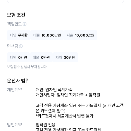
보험 조건
책임한도
대인
무제한
대물
10,000
만원
자손
10,000
만원
면책금
대인
0
만원
대물
0
만원
자차
30
만원
보험접수 발생시 부과됩니다.
운전자 범위
개인계약
개인: 임차인 직계가족 

개인사업자: 임차인 직계가족 + 임직원

고객 전용 가상계좌 입금 또는 카드결제 (※ 개인 고객
은 카드결제 필수)

*카드결제시 세금계산서 발행 불가
법인계약
임직원 전용

고객 전용 가상계좌 입금 또는 카드결제
