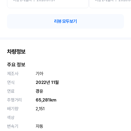
카 렌트 고민없이 강추합니
리뷰 모두보기
차량정보
주요 정보
제조사
기아
연식
2022년 11월
연료
경유
주행거리
65,281km
배기량
2,151
색상
변속기
자동