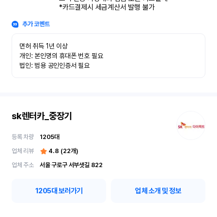
*카드결제시 세금계산서 발행 불가
추가 코멘트
면허 취득 1년 이상

개인: 본인명의 휴대폰 번호 필요

법인: 범용 공인인증서 필요
sk렌터카_중장기
등록 차량
1205
대
업체 리뷰
4.8
(
22
개)
업체 주소
서울 구로구 서부샛길 822
1205
대 보러가기
업체 소개 및 정보