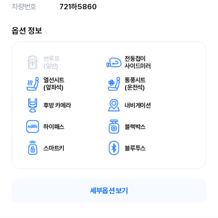
차량번호
721하5860
옵션 정보
썬루프
전동접이
(
일반)
사이드미러
열선시트
통풍시트
(
앞좌석)
(
운전석)
후방 카메라
내비게이션
하이패스
블랙박스
스마트키
블루투스
세부옵션 보기