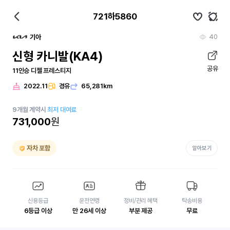
721하5860
40
기아
신형 카니발(KA4)
공유
11인승 디젤 프레스티지
2022.11
경유
65,281km
9
개월
계약시
최저 대여료
731,000
원
자차 포함
알아보기
신용등급
운전연령
정비/관리 혜택
탁송비용
6등급 이상
만 26세 이상
부분 제공
무료