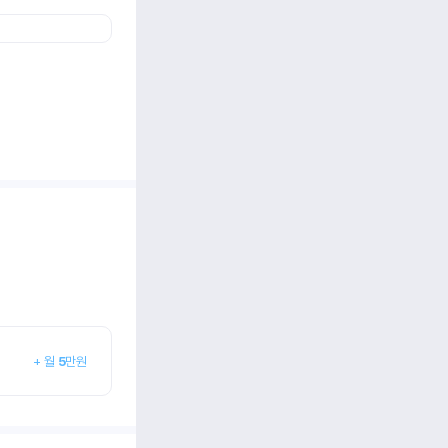
+
월
5
만원