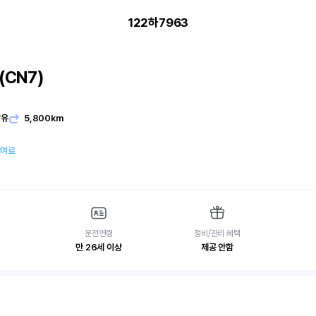
122하7963
CN7)
발유
5,800km
대여료
운전연령
정비/관리 혜택
만 26세 이상
제공 안함