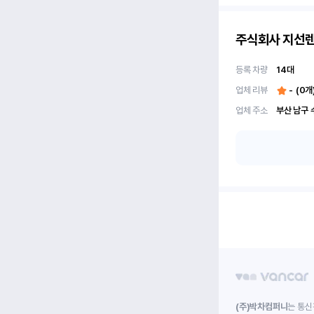
주식회사 지선
등록 차량
14
대
업체 리뷰
-
(
0
개
업체 주소
(주)박차컴퍼니
는 통신