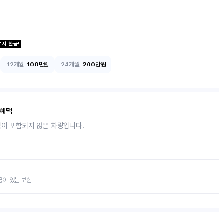
료시 환급!
12개월
100
만원
24개월
200
만원
 혜택
택이 포함되지 않은 차량입니다.
금이 있는 보험