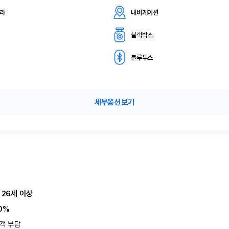
메라
내비게이션
블랙박스
블루투스
세부옵션 보기
 26세 이상
0%
객 부담