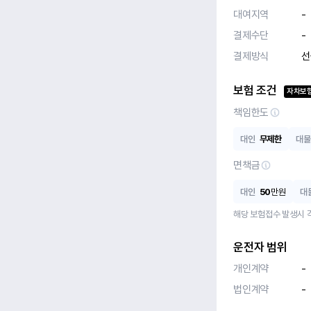
대여지역
-
결제수단
-
결제방식
선
보험 조건
자차보
책임한도
대인
무제한
대물
면책금
대인
50
만원
대
해당 보험접수 발생시 
운전자 범위
개인계약
-
법인계약
-