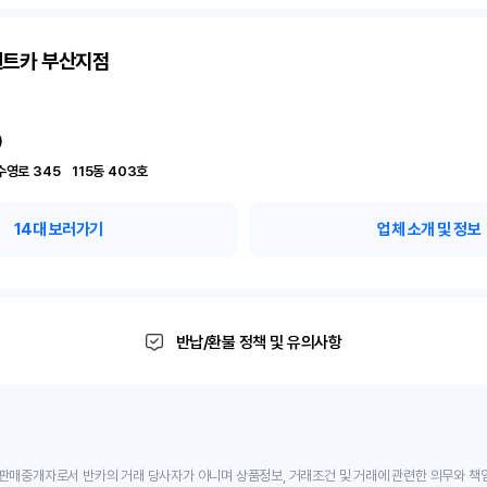
렌트카 부산지점
)
부산 남구 수영로 345	115동 403호
14
대 보러가기
업체 소개 및 정보
반납/환불 정책 및 유의사항
판매중개자로서 반카의 거래 당사자가 아니며 상품정보, 거래조건 및 거래에 관련한 의무와 책