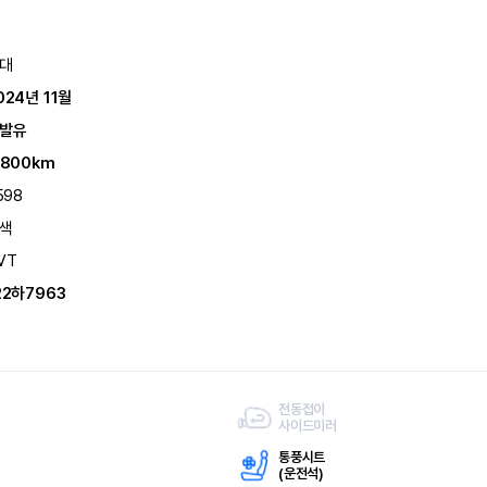
대
024년 11월
발유
,800km
598
색
VT
22하7963
전동접이
사이드미러
통풍시트
(
운전석)