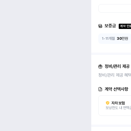
보증금
계약 만
1-11개월
30
만원
정비/관리 제공
정비/관리 제공 혜
계약 선택사항
자차 보험
보상한도 내 면책