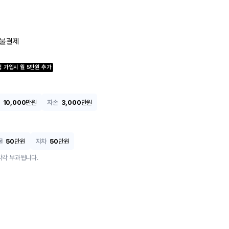
불결제
험 가입시
월
5
만원 추가
10,000
만원
자손
3,000
만원
물
50
만원
자차
50
만원
각각 부과됩니다.