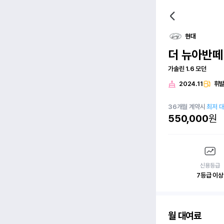
현대
더 뉴아반떼(
가솔린 1.6 모던
2024.11
휘
36
개월
계약시
최저 
550,000
원
신용등급
7등급 이상
월 대여료