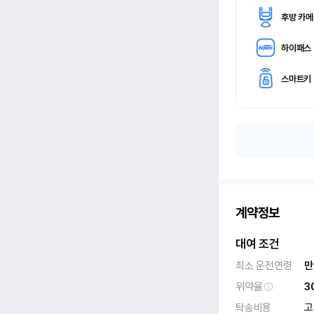
후방 카
하이패스
스마트키
계약정보
대여 조건
최소 운전연령
만
위약율
3
탁송비용
고