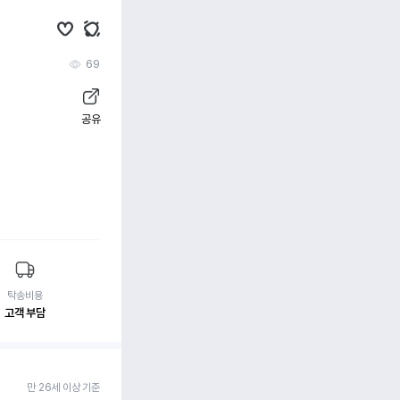
69
공유
탁송비용
고객 부담
만 26세 이상 기준