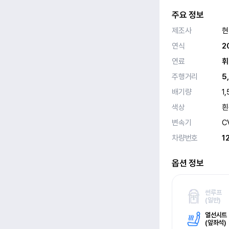
주요 정보
제조사
현
연식
2
연료
휘
주행거리
5
배기량
1,
색상
흰
변속기
C
차량번호
1
옵션 정보
썬루프
(
일반)
열선시트
(
앞좌석)