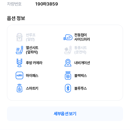
차량번호
190하3859
옵션 정보
썬루프
전동접이
(
일반)
사이드미러
열선시트
통풍시트
(
앞좌석)
(
운전석)
후방 카메라
내비게이션
하이패스
블랙박스
스마트키
블루투스
세부옵션 보기