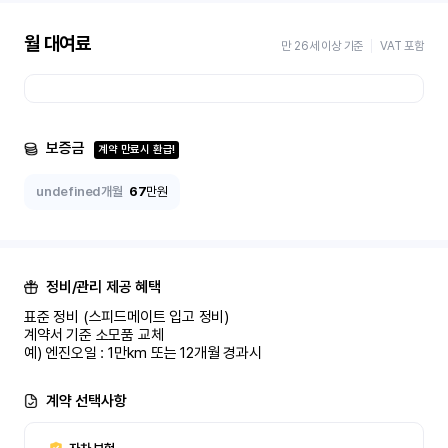
월 대여료
만 26세 이상 기준
VAT 포함
보증금
계약 만료시 환급!
undefined개월
67
만원
정비/관리 제공 혜택
표준 정비 (스피드메이트 입고 정비)

계약서 기준 소모품 교체

예) 엔진오일 : 1만km 또는 12개월 경과시
계약 선택사항