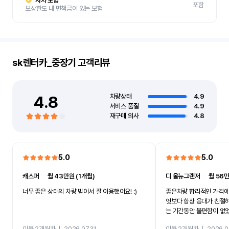
자차 보험
포함
보상한도 내 면책금이 있는 보험
sk렌터카_중장기
고객리뷰
4.8
차량상태
4.9
서비스 품질
4.9
재구매 의사
4.8
5.0
5.0
캐스퍼
ㅣ
월 43만원 (1개월)
디 올뉴그랜저
ㅣ
월 56만
너무 좋은 상태의 차량 받아서 잘 이용했어요! :)
좋은차량 합리적인 가격에
엇보다 항상 응대가 친절
는 기간동안 불편함이 없
까지 진행할만큼 여러가지
이용 2개월차
ㅣ
2026.07.31
이용 2개월차
ㅣ
2026.0