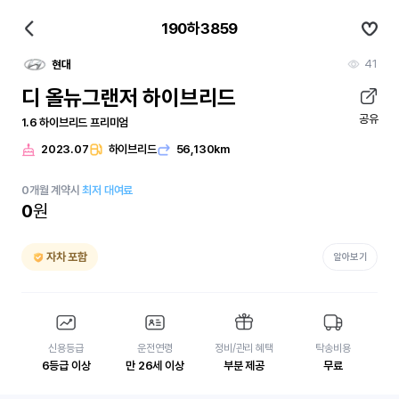
190하3859
41
현대
디 올뉴그랜저 하이브리드
공유
1.6 하이브리드 프리미엄
2023.07
하이브리드
56,130km
0
개월
계약시
최저 대여료
0
원
자차 포함
알아보기
신용등급
운전연령
정비/관리 혜택
탁송비용
6등급 이상
만 26세 이상
부분 제공
무료