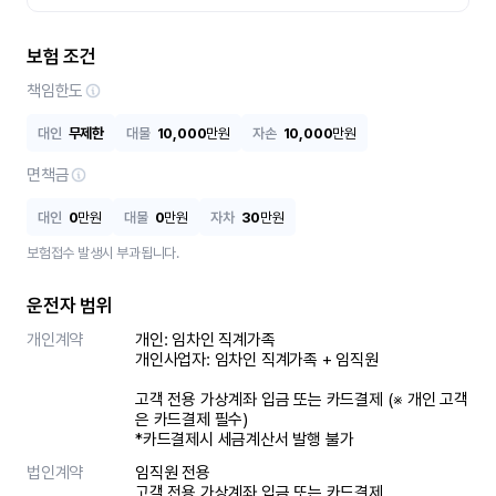
보험 조건
책임한도
대인
무제한
대물
10,000
만원
자손
10,000
만원
면책금
대인
0
만원
대물
0
만원
자차
30
만원
보험접수 발생시 부과됩니다.
운전자 범위
개인계약
개인: 임차인 직계가족 

개인사업자: 임차인 직계가족 + 임직원

고객 전용 가상계좌 입금 또는 카드결제 (※ 개인 고객
은 카드결제 필수)

*카드결제시 세금계산서 발행 불가
법인계약
임직원 전용

고객 전용 가상계좌 입금 또는 카드결제
