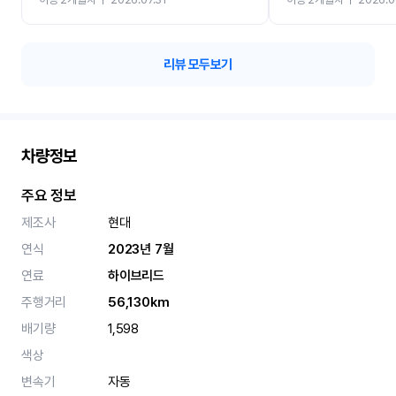
카 렌트 고민없이 강추합니
리뷰 모두보기
차량정보
주요 정보
제조사
현대
연식
2023년 7월
연료
하이브리드
주행거리
56,130km
배기량
1,598
색상
변속기
자동