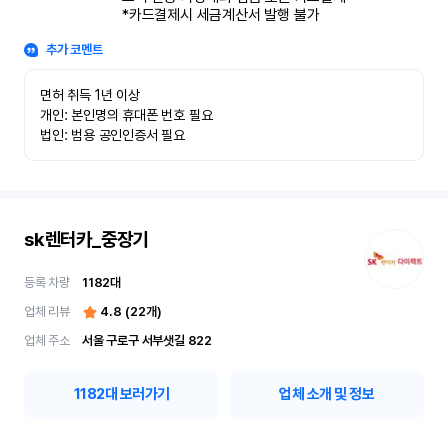
*카드결제시 세금계산서 발행 불가
추가 코멘트
면허 취득 1년 이상

개인: 본인명의 휴대폰 번호 필요

법인: 범용 공인인증서 필요
sk렌터카_중장기
등록 차량
1182
대
업체 리뷰
4.8
(
22
개)
업체 주소
서울 구로구 서부샛길 822
1182
대 보러가기
업체 소개 및 정보