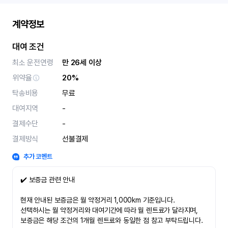
계약정보
대여 조건
최소 운전연령
만 26세 이상
위약율
20%
탁송비용
무료
대여지역
-
결제수단
-
결제방식
선불결제
추가 코멘트
✔️ 보증금 관련 안내
현재 안내된 보증금은 월 약정거리 1,000km 기준입니다.
선택하시는 월 약정거리와 대여기간에 따라 월 렌트료가 달라지며,
보증금은 해당 조건의 1개월 렌트료와 동일한 점 참고 부탁드립니다.