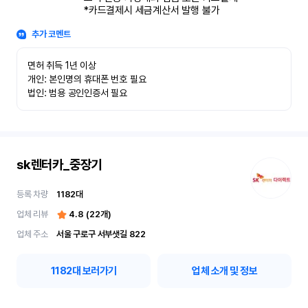
*카드결제시 세금계산서 발행 불가
추가 코멘트
면허 취득 1년 이상

개인: 본인명의 휴대폰 번호 필요

법인: 범용 공인인증서 필요
sk렌터카_중장기
등록 차량
1182
대
업체 리뷰
4.8
(
22
개)
업체 주소
서울 구로구 서부샛길 822
1182
대 보러가기
업체 소개 및 정보