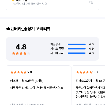
자차 보험
포함
보상한도 내 면책금이 있는 보험
sk렌터카_중장기
고객리뷰
4.8
차량상태
4.9
서비스 품질
4.9
재구매 의사
4.8
5.0
5.0
캐스퍼
ㅣ
월 43만원 (1개월)
디 올뉴그랜저
ㅣ
월 56만
너무 좋은 상태의 차량 받아서 잘 이용했어요! :)
좋은차량 합리적인 가격에
엇보다 항상 응대가 친절
는 기간동안 불편함이 없
까지 진행할만큼 여러가지
이용 2개월차
ㅣ
2026.07.31
이용 2개월차
ㅣ
2026.0