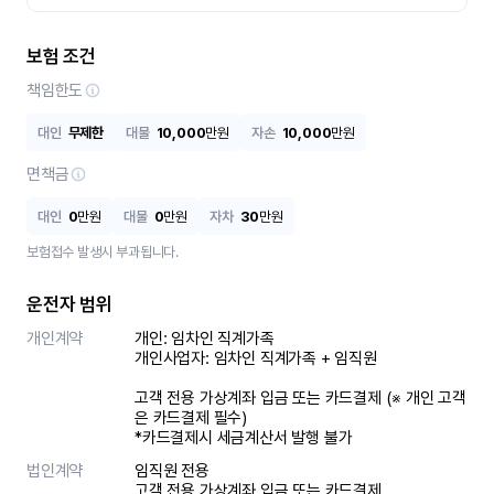
보험 조건
책임한도
대인
무제한
대물
10,000
만원
자손
10,000
만원
면책금
대인
0
만원
대물
0
만원
자차
30
만원
보험접수 발생시 부과됩니다.
운전자 범위
개인계약
개인: 임차인 직계가족 

개인사업자: 임차인 직계가족 + 임직원

고객 전용 가상계좌 입금 또는 카드결제 (※ 개인 고객
은 카드결제 필수)

*카드결제시 세금계산서 발행 불가
법인계약
임직원 전용

고객 전용 가상계좌 입금 또는 카드결제
