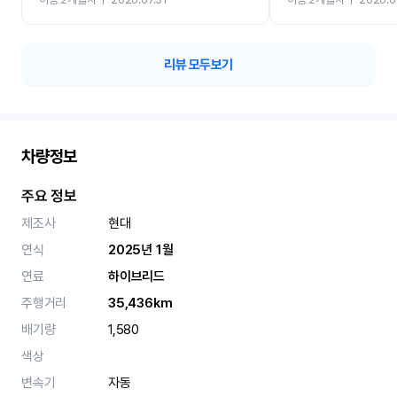
카 렌트 고민없이 강추합니
리뷰 모두보기
차량정보
주요 정보
제조사
현대
연식
2025년 1월
연료
하이브리드
주행거리
35,436km
배기량
1,580
색상
변속기
자동