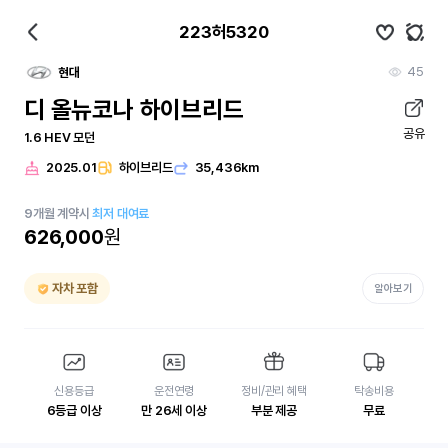
223허5320
45
현대
디 올뉴코나 하이브리드
공유
1.6 HEV 모던
2025.01
하이브리드
35,436km
9
개월
계약시
최저 대여료
626,000
원
자차 포함
알아보기
신용등급
운전연령
정비/관리 혜택
탁송비용
6등급 이상
만 26세 이상
부분 제공
무료