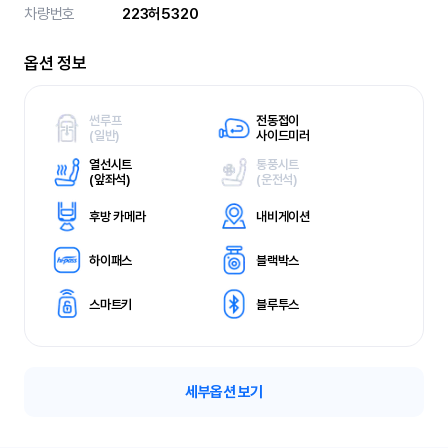
차량번호
223허5320
옵션 정보
썬루프
전동접이
(
일반)
사이드미러
열선시트
통풍시트
(
앞좌석)
(
운전석)
후방 카메라
내비게이션
하이패스
블랙박스
스마트키
블루투스
세부옵션 보기