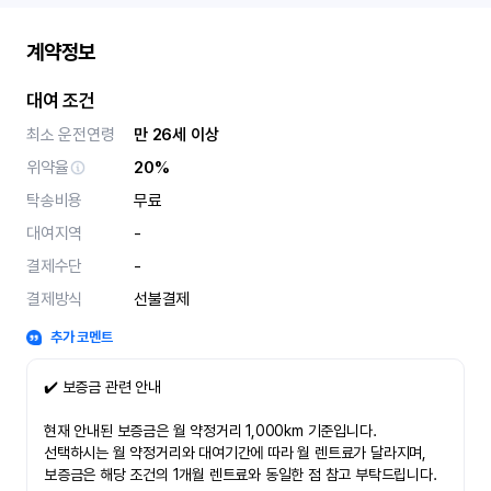
계약정보
대여 조건
최소 운전연령
만 26세 이상
위약율
20%
탁송비용
무료
대여지역
-
결제수단
-
결제방식
선불결제
추가 코멘트
✔️ 보증금 관련 안내
현재 안내된 보증금은 월 약정거리 1,000km 기준입니다.
선택하시는 월 약정거리와 대여기간에 따라 월 렌트료가 달라지며,
보증금은 해당 조건의 1개월 렌트료와 동일한 점 참고 부탁드립니다.