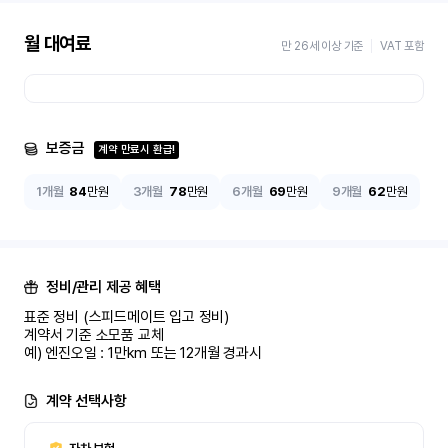
월 대여료
만 26세 이상 기준
VAT 포함
보증금
계약 만료시 환급!
1개월
84
만원
3개월
78
만원
6개월
69
만원
9개월
62
만원
정비/관리 제공 혜택
표준 정비 (스피드메이트 입고 정비)

계약서 기준 소모품 교체

예) 엔진오일 : 1만km 또는 12개월 경과시
계약 선택사항