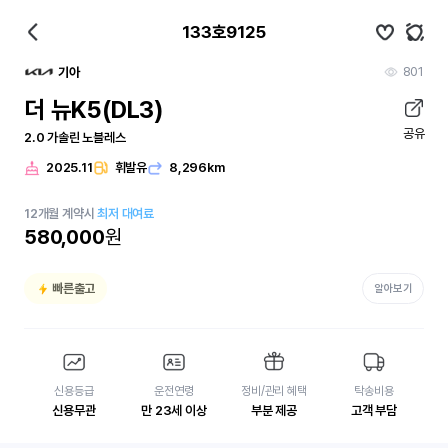
133호9125
801
기아
더 뉴K5(DL3)
공유
2.0 가솔린 노블레스
2025.11
휘발유
8,296km
12
개월
계약시
최저 대여료
580,000
원
빠른출고
알아보기
신용등급
운전연령
정비/관리 혜택
탁송비용
신용무관
만 23세 이상
부분 제공
고객 부담