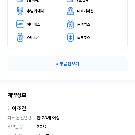
후방 카메라
내비게이션
하이패스
블랙박스
스마트키
블루투스
세부옵션 보기
계약정보
대여 조건
최소 운전연령
만 23세 이상
위약율
30%