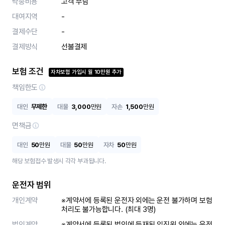
탁송비용
고객 부담
대여지역
-
결제수단
-
결제방식
선불결제
보험 조건
자차보험 가입시
월
10
만원 추가
책임한도
대인
무제한
대물
3,000
만원
자손
1,500
만원
면책금
대인
50
만원
대물
50
만원
자차
50
만원
해당 보험접수 발생시 각각 부과됩니다.
운전자 범위
개인계약
※계약서에 등록된 운전자 외에는 운전 불가하며 보험
처리도 불가능합니다. (최대 3명)
법인계약
※계약서에 등록된 법인에 등재된 임직원 외에는 운전 