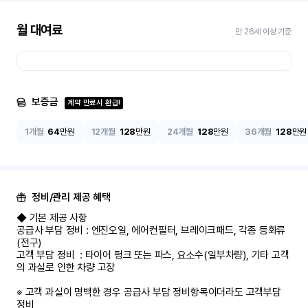
월 대여료
만 26세 이상 기준
보증금
계약 만료시 환급!
1개월
64
만원
12개월
128
만원
24개월
128
만원
36개월
128
만원
정비/관리 제공 혜택
◆ 기본 제공 사항

공급사 부담 정비 : 엔진오일, 에어컨필터, 브레이크패드, 각종 등화류
(전구)

고객 부담 정비  : 타이어 펑크 또는 파스, 요소수(일부차량), 기타 고객
의 과실로 인한 차량 고장

※ 고객 과실이 명백한 경우 공급사 부담 정비항목이더라도 고객부담 
정비
