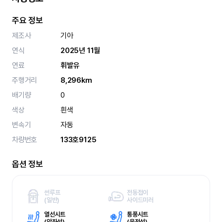
주요 정보
제조사
기아
연식
2025년 11월
연료
휘발유
주행거리
8,296km
배기량
0
색상
흰색
변속기
자동
차량번호
133호9125
옵션 정보
썬루프
전동접이
(
일반)
사이드미러
열선시트
통풍시트
(
앞좌석)
(
운전석)