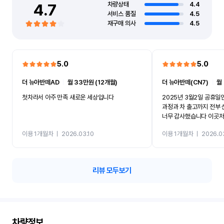
4.7
차량상태
4.4
서비스 품질
4.5
재구매 의사
4.5
5.0
5.0
더 뉴아반떼AD
ㅣ
월 33만원 (12개월)
더 뉴아반떼(CN7)
ㅣ
월
첫차라서 아주 만족 새로운 세상입니다
2025년 3월2일 공휴
과정과 차 출고까지 전부 신속하게 처리해주셔서
너무 감사했습니다 이곳저
선택한곳이 반카인데 렌터
이용 1개월차
ㅣ
2026.03.10
이용 1개월차
ㅣ
2026.0
렴했고 매물올려놓은걸 보
하니깐 문의한 그대로 진행되었
도 2025년 11월 출고
다..탁송기사님도 친절하셨고 그냥 모든게 만족했
리뷰 모두보기
습니다 너무 감사합니다..
차량정보