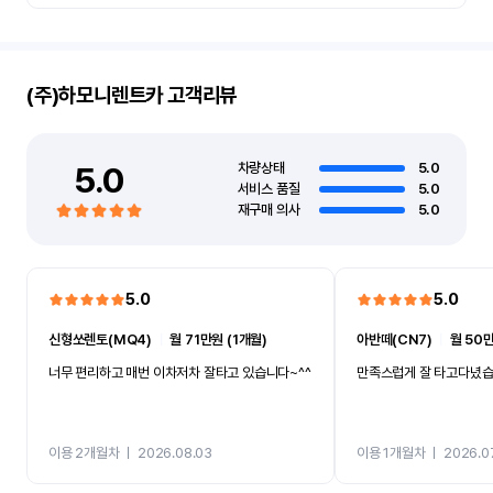
(주)하모니렌트카
고객리뷰
5.0
차량상태
5.0
서비스 품질
5.0
재구매 의사
5.0
5.0
5.0
신형쏘렌토(MQ4)
ㅣ
월 71만원 (1개월)
아반떼(CN7)
ㅣ
월 50만
너무 편리하고 매번 이차저차 잘타고 있습니다~^^
만족스럽게 잘 타고다녔
이용 2개월차
ㅣ
2026.08.03
이용 1개월차
ㅣ
2026.0