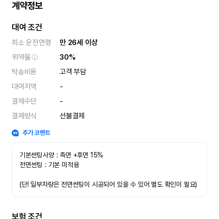
계약정보
대여 조건
최소 운전연령
만 26세 이상
위약율
30%
탁송비용
고객 부담
대여지역
-
결제수단
-
결제방식
선불결제
추가 코멘트
기본썬팅사양 : 측면 +후면 15%
전면썬팅 : 기본 미적용 
(단! 일부차량은 전면썬팅이 시공되어 있을 수 있어 별도 확인이 필요)
보험 조건