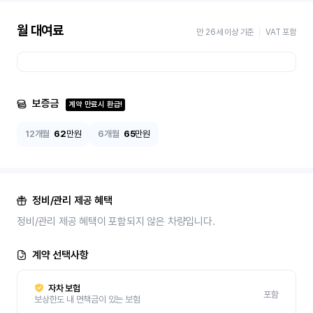
월 대여료
만 26세 이상 기준
VAT 포함
보증금
계약 만료시 환급!
12개월
62
만원
6개월
65
만원
정비/관리 제공 혜택
정비/관리 제공 혜택이 포함되지 않은 차량입니다.
계약 선택사항
자차 보험
포함
보상한도 내 면책금이 있는 보험