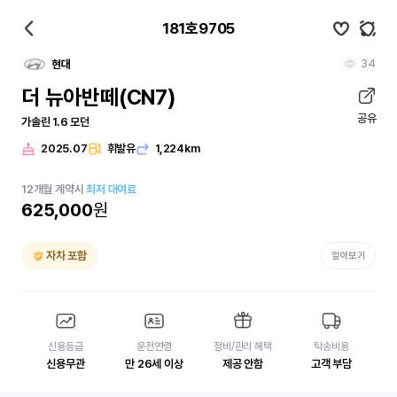
181호9705
34
현대
더 뉴아반떼(CN7)
공유
가솔린 1.6 모던
2025.07
휘발유
1,224km
12
개월
계약시
최저 대여료
625,000
원
자차 포함
알아보기
신용등급
운전연령
정비/관리 혜택
탁송비용
신용무관
만 26세 이상
제공 안함
고객 부담