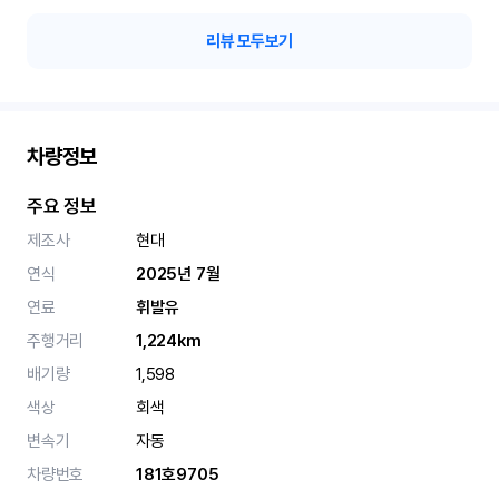
리뷰 모두보기
차량정보
주요 정보
제조사
현대
연식
2025년 7월
연료
휘발유
주행거리
1,224km
배기량
1,598
색상
회색
변속기
자동
차량번호
181호9705