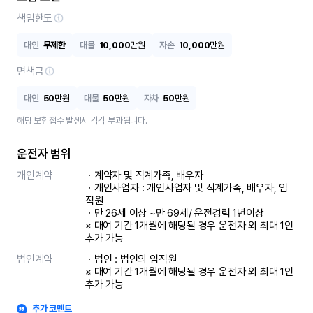
책임한도
대인
무제한
대물
10,000
만원
자손
10,000
만원
면책금
대인
50
만원
대물
50
만원
자차
50
만원
해당 보험접수 발생시 각각 부과됩니다.
운전자 범위
개인계약
ㆍ계약자 및 직계가족, 배우자

ㆍ개인사업자 : 개인사업자 및 직계가족, 배우자, 임
직원

ㆍ만 26세 이상 ~만 69세/ 운전경력 1년이상

※ 대여 기간 1개월에 해당될 경우 운전자 외 최대 1인 
추가 가능
법인계약
ㆍ법인 : 법인의 임직원

※ 대여 기간 1개월에 해당될 경우 운전자 외 최대 1인 
추가 가능
추가 코멘트