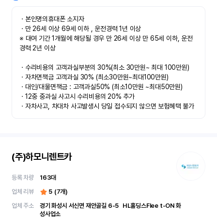
ㆍ본인명의휴대폰 소지자 

ㆍ만 26세 이상 69세 이하 , 운전경력 1년 이상

※ 대여 기간 1개월에 해당될 경우 만 26세 이상 만 65세 이하, 운전
경력 2년 이상

ㆍ수리비용의 고객과실부분의 30%(최소 30만원~ 최대 100만원)

ㆍ자차면책금 고객과실 30% (최소30만원~최대100만원) 

ㆍ대인/대물면책금 : 고객과실50% (최소10만원 ~최대50만원)

ㆍ12중 중과실 사고시 수리비용의 20% 추가

ㆍ자차사고, 차대차 사고발생시 당일 접수되지 않으면 보험혜택 불가
(주)하모니렌트카
등록 차량
163
대
업체 리뷰
5
(
7
개)
업체 주소
경기 화성시 서신면 재안골길 6-5	 HL홀딩스Flee t-ON 화
성사업소