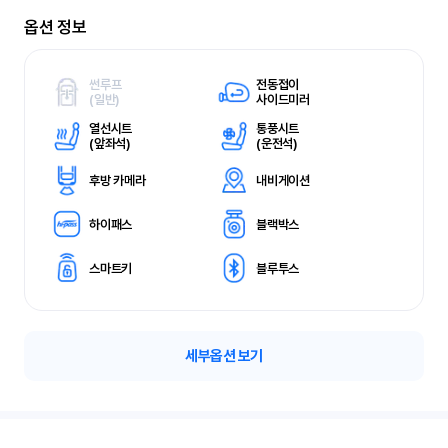
옵션 정보
썬루프
전동접이
(
일반)
사이드미러
열선시트
통풍시트
(
앞좌석)
(
운전석)
후방 카메라
내비게이션
하이패스
블랙박스
스마트키
블루투스
세부옵션 보기