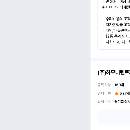
ㆍ만 26세 이상 6
※ 대여 기간 1개월
ㆍ수리비용의 고객과
ㆍ자차면책금 고객과
ㆍ대인/대물면책금 
ㆍ12중 중과실 사
ㆍ자차사고, 차대
(주)하모니렌트
등록 차량
159
대
업체 리뷰
5
(
7
개
업체 주소