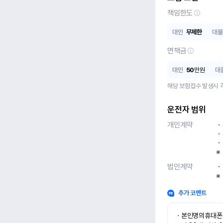
책임한도
대인
무제한
대물
면책금
대인
50
만원
대
해당 보험접수 발생시 
운전자 범위
개인계약
ㆍ
ㆍ
ㆍ
※
법인계약
ㆍ
※
추가 코멘트
ㆍ본인명의휴대폰 