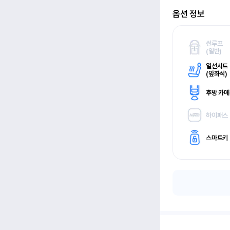
옵션 정보
썬루프
(
일반)
열선시트
(
앞좌석)
후방 카
하이패스
스마트키