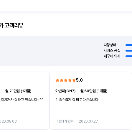
카
고객리뷰
차량상태
서비스 품질
재구매 의사
0
5.0
)
ㅣ
월 71만원 (1개월)
아반떼(CN7)
ㅣ
월 50만원 (1개월)
 이차저차 잘타고 있습니다~^^
만족스럽게 잘 타고다녔습니다
026.08.03
이용 1개월차
ㅣ
2026.07.27