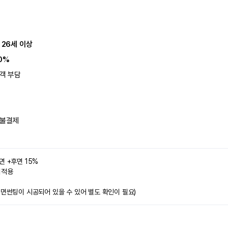
 26세 이상
0%
객 부담
불결제
면 +후면 15%
미적용 
전면썬팅이 시공되어 있을 수 있어 별도 확인이 필요)