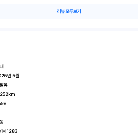
리뷰 모두보기
대
025년 5월
발유
,252km
598
동
81허1283