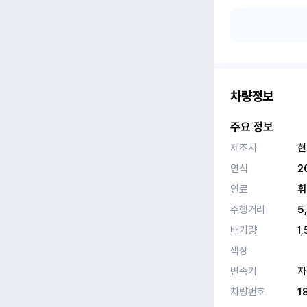
차량정보
주요 정보
제조사
현
연식
2
연료
휘
주행거리
5
배기량
1,
색상
변속기
자
차량번호
1