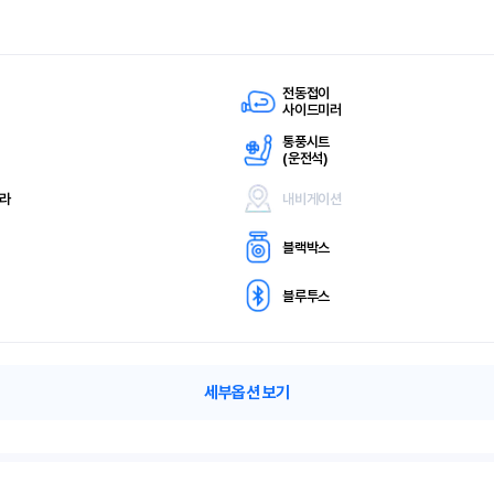
전동접이
사이드미러
통풍시트
(
운전석)
메라
내비게이션
블랙박스
블루투스
세부옵션 보기