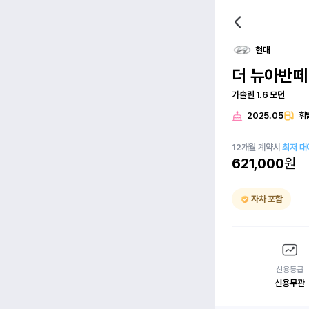
현대
더 뉴아반떼(
가솔린 1.6 모던
2025.05
휘
12
개월
계약시
최저 대
621,000
원
자차 포함
신용등급
신용무관