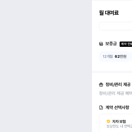
월 대여료
보증금
계약 만
12개월
62
만원
정비/관리 제공
정비/관리 제공 혜
계약 선택사항
자차 보험
보상한도 내 면책