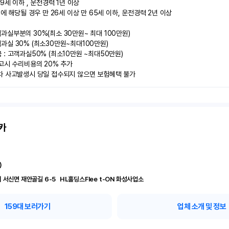
9세 이하 , 운전경력 1년 이상

에 해당될 경우 만 26세 이상 만 65세 이하, 운전경력 2년 이상

실부분의 30%(최소 30만원~ 최대 100만원)

실 30% (최소30만원~최대100만원) 

: 고객과실50% (최소10만원 ~최대50만원)

고시 수리비용의 20% 추가

차 사고발생시 당일 접수되지 않으면 보험혜택 불가
카
)
경기 화성시 서신면 재안골길 6-5	 HL홀딩스Flee t-ON 화성사업소
159
대 보러가기
업체 소개 및 정보