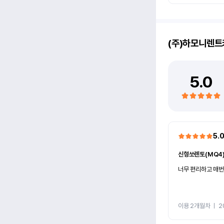
(주)하모니렌트
5.0
5.
신형쏘렌토(MQ4
너무 편리하고 매번
이용 2개월차
ㅣ
2