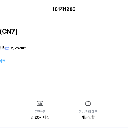
181허1283
CN7)
발유
5,252km
여료
운전연령
정비/관리 혜택
만 26세 이상
제공 안함