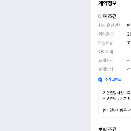
계약정보
대여 조건
최소 운전연령
만
위약율
3
탁송비용
고
대여지역
-
결제수단
-
결제방식
선
추가 코멘트
기본썬팅사양 : 측
전면썬팅 : 기본 
(단! 일부차량은 
보험 조건