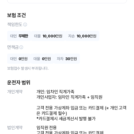
보험 조건
책임한도
대인
무제한
대물
10,000
만원
자손
10,000
만원
면책금
대인
0
만원
대물
0
만원
자차
30
만원
보험접수 발생시 부과됩니다.
운전자 범위
개인계약
개인: 임차인 직계가족 

개인사업자: 임차인 직계가족 + 임직원

고객 전용 가상계좌 입금 또는 카드결제 (※ 개인 고객
은 카드결제 필수)

*카드결제시 세금계산서 발행 불가
법인계약
임직원 전용

고객 전용 가상계좌 입금 또는 카드결제
