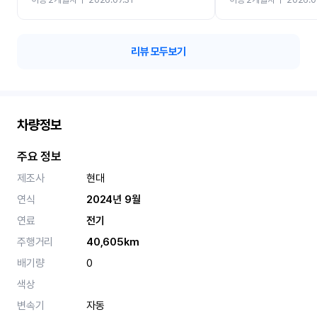
카 렌트 고민없이 강추합니
리뷰 모두보기
차량정보
주요 정보
제조사
현대
연식
2024년 9월
연료
전기
주행거리
40,605km
배기량
0
색상
변속기
자동