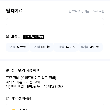
월 대여료
만 26세 이상 기준
VAT 포함
보증금
계약 만료시 환급!
1개월
57
만원
3개월
53
만원
6개월
47
만원
9개월
42
만원
정비/관리 제공 혜택
표준 정비 (스피드메이트 입고 정비)

계약서 기준 소모품 교체

예) 엔진오일 : 1만km 또는 12개월 경과시
계약 선택사항