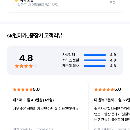
자차 보험
포함
보상한도 내 면책금이 있는 보험
sk렌터카_중장기
고객리뷰
4.8
차량상태
4.9
서비스 품질
4.9
재구매 의사
4.8
5.0
5.0
캐스퍼
ㅣ
월 43만원 (1개월)
디 올뉴그랜저
ㅣ
월 56만
너무 좋은 상태의 차량 받아서 잘 이용했어요! :)
좋은차량 합리적인 가격에
엇보다 항상 응대가 친절
는 기간동안 불편함이 없
까지 진행할만큼 여러가지
이용 2개월차
ㅣ
2026.07.31
이용 2개월차
ㅣ
2026.0