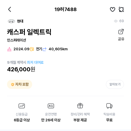
19허7488
69
현대
캐스퍼 일렉트릭
공유
인스퍼레이션
2024.09
전기
40,605km
9
개월
계약시
최저 대여료
426,000
원
자차 포함
알아보기
신용등급
운전연령
정비/관리 혜택
탁송비용
6등급 이상
만 26세 이상
부분 제공
무료