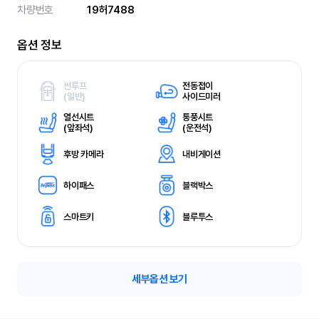
차량번호
19허7488
옵션 정보
썬루프
전동접이
(
일반)
사이드미러
열선시트
통풍시트
(
앞좌석)
(
운전석)
후방 카메라
내비게이션
하이패스
블랙박스
스마트키
블루투스
세부옵션 보기