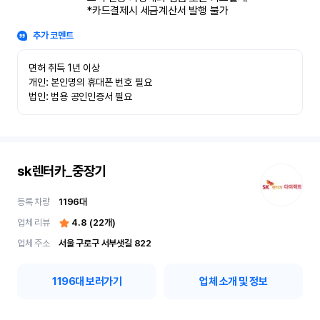
*카드결제시 세금계산서 발행 불가
추가 코멘트
면허 취득 1년 이상

개인: 본인명의 휴대폰 번호 필요

법인: 범용 공인인증서 필요
sk렌터카_중장기
등록 차량
1196
대
업체 리뷰
4.8
(
22
개)
업체 주소
서울 구로구 서부샛길 822
1196
대 보러가기
업체 소개 및 정보