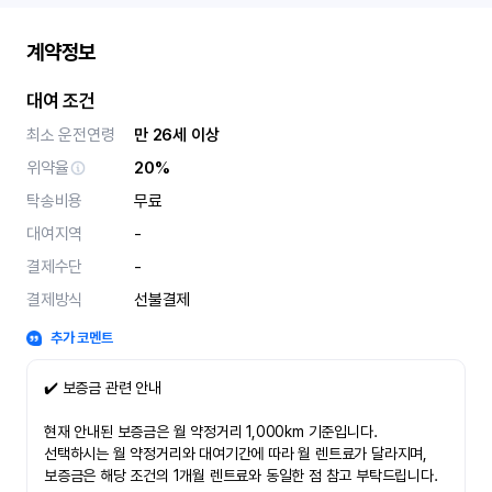
계약정보
대여 조건
최소 운전연령
만 26세 이상
위약율
20%
탁송비용
무료
대여지역
-
결제수단
-
결제방식
선불결제
추가 코멘트
✔️ 보증금 관련 안내
현재 안내된 보증금은 월 약정거리 1,000km 기준입니다.
선택하시는 월 약정거리와 대여기간에 따라 월 렌트료가 달라지며,
보증금은 해당 조건의 1개월 렌트료와 동일한 점 참고 부탁드립니다.