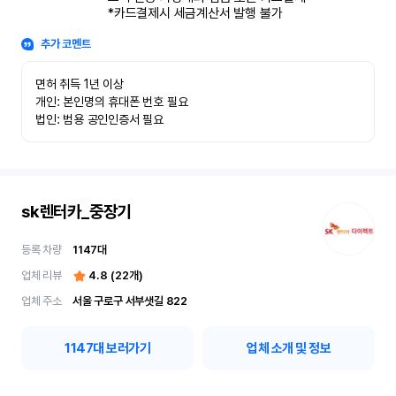
*카드결제시 세금계산서 발행 불가
추가 코멘트
면허 취득 1년 이상

개인: 본인명의 휴대폰 번호 필요

법인: 범용 공인인증서 필요
sk렌터카_중장기
등록 차량
1147
대
업체 리뷰
4.8
(
22
개)
업체 주소
서울 구로구 서부샛길 822
1147
대 보러가기
업체 소개 및 정보