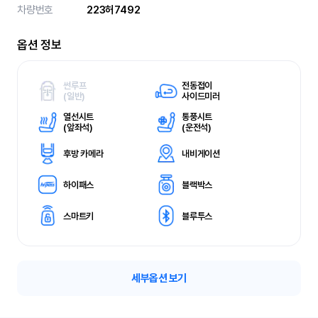
차량번호
223허7492
옵션 정보
썬루프
전동접이
(
일반)
사이드미러
열선시트
통풍시트
(
앞좌석)
(
운전석)
후방 카메라
내비게이션
하이패스
블랙박스
스마트키
블루투스
세부옵션 보기