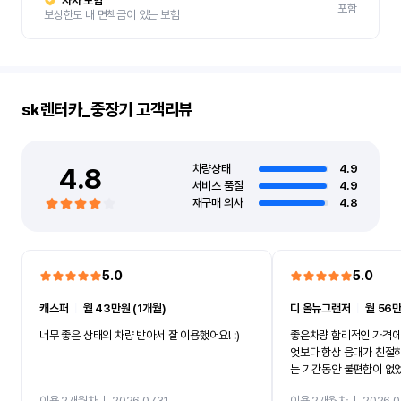
자차 보험
포함
보상한도 내 면책금이 있는 보험
sk렌터카_중장기
고객리뷰
4.8
차량상태
4.9
서비스 품질
4.9
재구매 의사
4.8
5.0
5.0
캐스퍼
ㅣ
월 43만원 (1개월)
디 올뉴그랜저
ㅣ
월 56만
너무 좋은 상태의 차량 받아서 잘 이용했어요! :)
좋은차량 합리적인 가격에
엇보다 항상 응대가 친절
는 기간동안 불편함이 없
까지 진행할만큼 여러가지
이용 2개월차
ㅣ
2026.07.31
이용 2개월차
ㅣ
2026.0