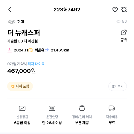
223허7492
56
현대
더 뉴캐스퍼
공유
가솔린 1.0 디 에센셜
2024.11
휘발유
21,469km
9
개월
계약시
최저 대여료
467,000
원
자차 포함
알아보기
신용등급
운전연령
정비/관리 혜택
탁송비용
6등급 이상
만 26세 이상
부분 제공
무료