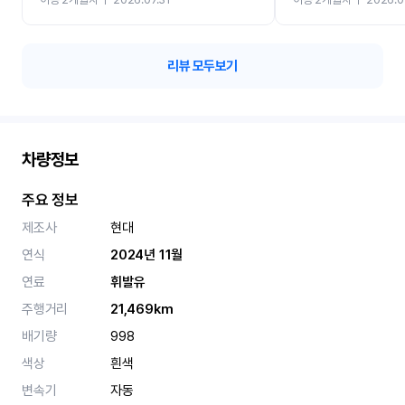
카 렌트 고민없이 강추합니
리뷰 모두보기
차량정보
주요 정보
제조사
현대
연식
2024년 11월
연료
휘발유
주행거리
21,469km
배기량
998
색상
흰색
변속기
자동