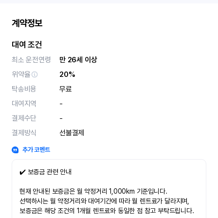
계약정보
대여 조건
최소 운전연령
만 26세 이상
위약율
20%
탁송비용
무료
대여지역
-
결제수단
-
결제방식
선불결제
추가 코멘트
✔️ 보증금 관련 안내
현재 안내된 보증금은 월 약정거리 1,000km 기준입니다.
선택하시는 월 약정거리와 대여기간에 따라 월 렌트료가 달라지며,
보증금은 해당 조건의 1개월 렌트료와 동일한 점 참고 부탁드립니다.