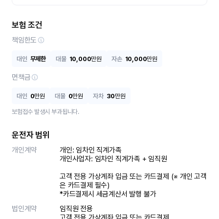
보험 조건
책임한도
대인
무제한
대물
10,000
만원
자손
10,000
만원
면책금
대인
0
만원
대물
0
만원
자차
30
만원
보험접수 발생시 부과됩니다.
운전자 범위
개인계약
개인: 임차인 직계가족 

개인사업자: 임차인 직계가족 + 임직원

고객 전용 가상계좌 입금 또는 카드결제 (※ 개인 고객
은 카드결제 필수)

*카드결제시 세금계산서 발행 불가
법인계약
임직원 전용

고객 전용 가상계좌 입금 또는 카드결제
