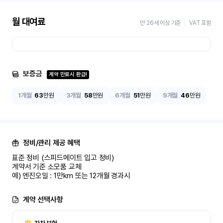
월 대여료
만 26세 이상 기준
VAT 포함
보증금
계약 만료시 환급!
1개월
63
만원
3개월
58
만원
6개월
51
만원
9개월
46
만원
정비/관리 제공 혜택
표준 정비 (스피드메이트 입고 정비)

계약서 기준 소모품 교체

예) 엔진오일 : 1만km 또는 12개월 경과시
계약 선택사항