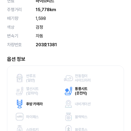
연료
하이브리드
주행거리
15,778km
배기량
1,598
색상
검정
변속기
자동
차량번호
203호1381
옵션 정보
썬루프
전동접이
(
일반)
사이드미러
열선시트
통풍시트
(
앞좌석)
(
운전석)
후방 카메라
내비게이션
하이패스
블랙박스
스마트키
블루투스