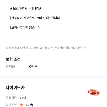
★보험이력★수리내역★
》성능점검(사고유무) 서비스 해드립니다.
》보험사고이력 없습니다.
ㅡㅡㅡㅡㅡㅡㅡㅡㅡㅡㅡㅡㅡㅡㅡㅡㅡㅡㅡㅡㅡㅡㅡㅡㅡ
승계 매물에 대한 문의사항이 있으실 경우, 판매자와 직접 협의해주세요.
보험 조건
면책금
0만원
다이어트카
등록 차량
77
대
업체 리뷰
-
(
0
개)