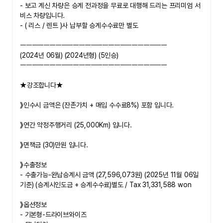
- 보고 계신 차량은 승계 전과정을 무료로 대행해 드리는 프리미엄 서
비스 차량입니다.
- ( 리스 / 렌트 )사 납부할 승계수수료만 별도
ㅡㅡㅡㅡㅡㅡㅡㅡㅡㅡㅡㅡㅡㅡㅡㅡㅡㅡㅡㅡㅡㅡㅡㅡㅡ
(2024년 06월) (2024년형) (5인승)
ㅡㅡㅡㅡㅡㅡㅡㅡㅡㅡㅡㅡㅡㅡㅡㅡㅡㅡㅡㅡㅡㅡㅡㅡㅡ
★강조합니다★
》
인수시 금액은 (잔존가치 + 매입 수수료8%) 포함 입니다.
》연간 약정주행거리 (25,000Km) 입니다.
》면책금 (30)만원 입니다.
》수출정보
- 
수출가능-완납승계시 금액 (27,596,073원) (2025년 11월 06일 
기준) (승계시인도금 + 승계수수료)별도 / Tax 31,331,588 won
》옵션정보
- 기본형-드라이브와이즈