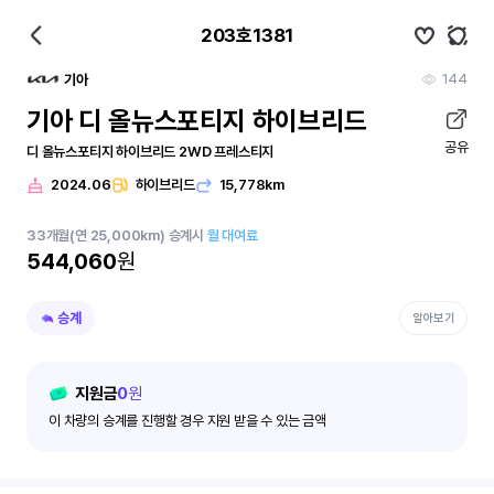
203호1381
144
기아
기아 디 올뉴스포티지 하이브리드
공유
디 올뉴스포티지 하이브리드 2WD 프레스티지
2024.06
하이브리드
15,778km
33
개월
(연 25,000km)
승계시
월 대여료
544,060
원
승계
알아보기
지원금
0
원
이 차량의 승계를 진행할 경우 지원 받을 수 있는 금액