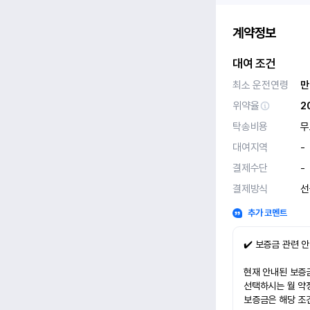
계약정보
대여 조건
최소 운전연령
만
위약율
2
탁송비용
무
대여지역
-
결제수단
-
결제방식
선
추가 코멘트
✔️ 보증금 관련 
현재 안내된 보증금
선택하시는 월 약
보증금은 해당 조