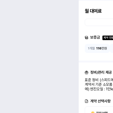
월 대여료
보증금
계약 만
1개월
116
만원
정비/관리 제공
표준 정비 (스피드메
계약서 기준 소모품 
예) 엔진오일 : 1만
계약 선택사항