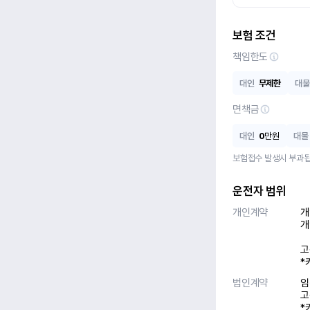
보험 조건
책임한도
대인
무제한
대물
면책금
대인
0
만원
대물
보험접수 발생시 부과됩
운전자 범위
개인계약
개
개
고
*
법인계약
임
고
*