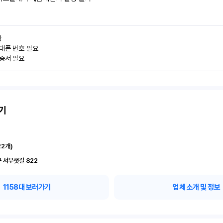


대폰 번호 필요

인증서 필요
기
22
개)
 서부샛길 822
1158
대 보러가기
업체 소개 및 정보