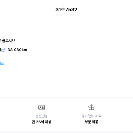
31호7532
익스클루시브
기
38,080km
여료
운전연령
정비/관리 혜택
만 26세 이상
부분 제공