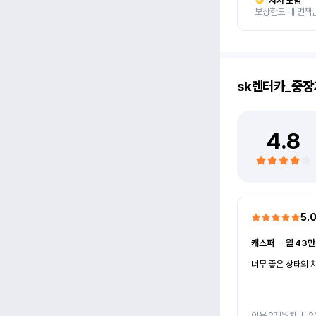
자차 보험
보상한도 내 면책
sk렌터카_중장
4.8
5.
캐스퍼
ㅣ
월 43만
너무 좋은 상태의 차
이용 2개월차
ㅣ
2