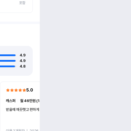
포함
4.9
4.9
4.8
5.0
5.0
캐스퍼
ㅣ
월 46만원 (1개월)
EV6
ㅣ
월 74만원 (1개월)
받을때 깨끗햇고 편하게 잘이용했습니다!
전기차 처음 타봤는데 편하게 
니다
이용 2개월차
ㅣ
2026.07.08
이용 2개월차
ㅣ
2026.06.10