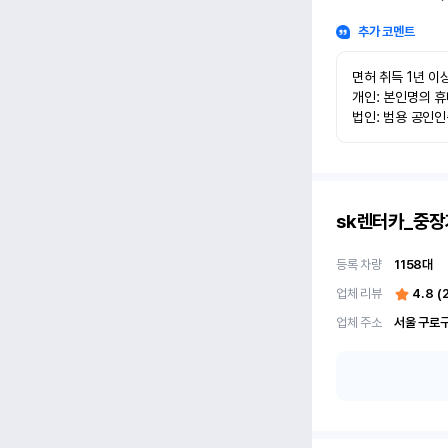
추가 코멘트
면허 취득 1년 이상
개인: 본인명의 휴
법인: 범용 공인
sk렌터카_중장
등록 차량
1158
대
업체 리뷰
4.8
(
업체 주소
서울 구로구