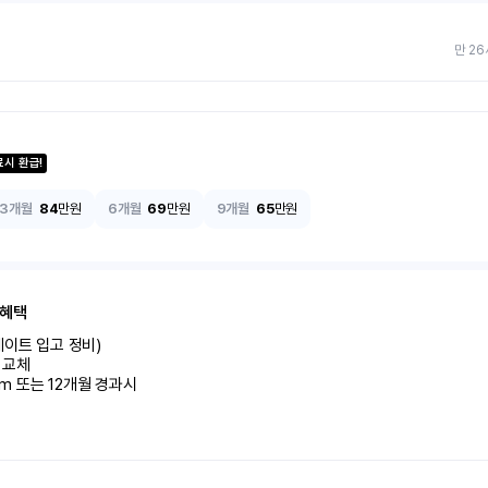
만 26
료시 환급!
3개월
84
만원
6개월
69
만원
9개월
65
만원
 혜택
이트 입고 정비)

교체

km 또는 12개월 경과시