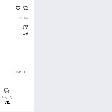
56
공유
알아보기
탁송비용
무료