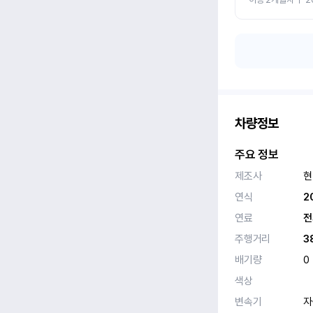
차량정보
주요 정보
제조사
현
연식
2
연료
전
주행거리
3
배기량
0
색상
변속기
자