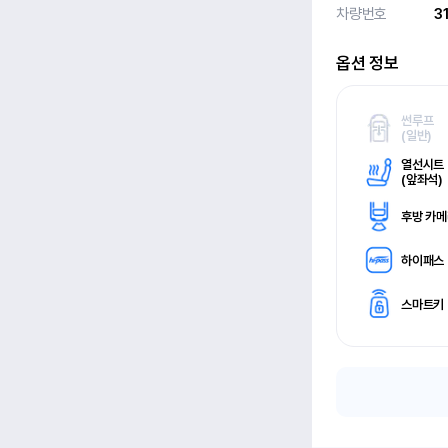
차량번호
3
옵션 정보
썬루프
(
일반)
열선시트
(
앞좌석)
후방 카
하이패스
스마트키