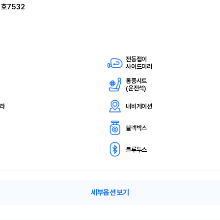
1호7532
전동접이
사이드미러
통풍시트
(
운전석)
메라
내비게이션
블랙박스
블루투스
세부옵션 보기