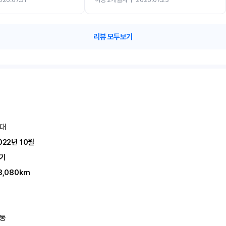
카 렌트 고민없이 강추합니다!!
리뷰 모두보기
대
022년 10월
기
8,080km
동