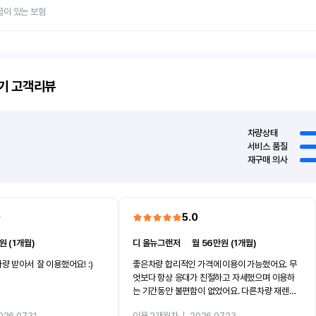
금이 있는 보험
기
고객리뷰
차량상태
서비스 품질
재구매 의사
0
5.0
원 (1개월)
디 올뉴그랜저
ㅣ
월 56만원 (1개월)
량 받아서 잘 이용했어요! :)
좋은차량 합리적인 가격에 이용이 가능했어요. 무
엇보다 항상 응대가 친절하고 자세했으며 이용하
는 기간동안 불편함이 없었어요. 다른차량 재렌트
까지 진행할만큼 여러가지로 만족스럽습니다. 반
026.07.31
이용 2개월차
ㅣ
2026.07.23