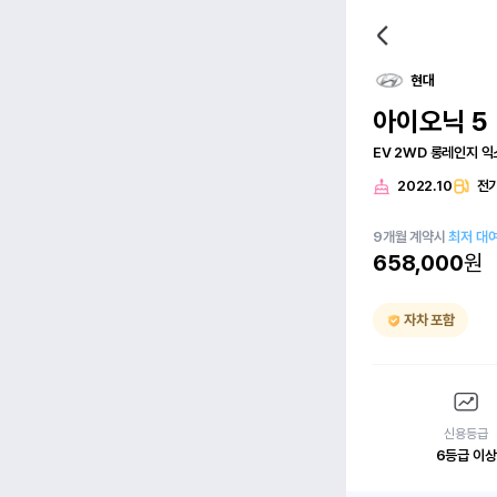
현대
아이오닉 5
EV 2WD 롱레인지 
2022.10
전
9
개월
계약시
최저 대
658,000
원
자차 포함
신용등급
6등급 이상