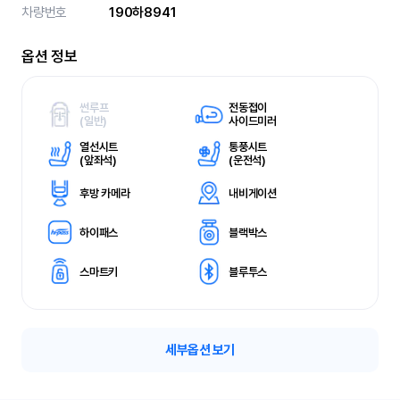
차량번호
190하8941
옵션 정보
썬루프
전동접이
(
일반)
사이드미러
열선시트
통풍시트
(
앞좌석)
(
운전석)
후방 카메라
내비게이션
하이패스
블랙박스
스마트키
블루투스
세부옵션 보기