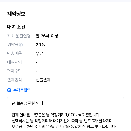
계약정보
대여 조건
최소 운전연령
만 26세 이상
위약율
20%
탁송비용
무료
대여지역
-
결제수단
-
결제방식
선불결제
추가 코멘트
✔️ 보증금 관련 안내
현재 안내된 보증금은 월 약정거리 1,000km 기준입니다.
선택하시는 월 약정거리와 대여기간에 따라 월 렌트료가 달라지며,
보증금은 해당 조건의 1개월 렌트료와 동일한 점 참고 부탁드립니다.