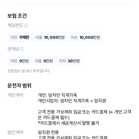
보험 조건
책임한도
대인
무제한
대물
10,000
만원
자손
10,000
만원
면책금
대인
0
만원
대물
0
만원
자차
30
만원
보험접수 발생시 부과됩니다.
운전자 범위
개인계약
개인: 임차인 직계가족 

개인사업자: 임차인 직계가족 + 임직원

고객 전용 가상계좌 입금 또는 카드결제 (※ 개인 고객
은 카드결제 필수)

*카드결제시 세금계산서 발행 불가
법인계약
임직원 전용

고객 전용 가상계좌 입금 또는 카드결제
