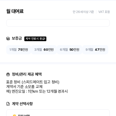
월 대여료
만 26세 이상 기준
VAT 포함
보증금
계약 만료시 환급!
1개월
75
만원
3개월
60
만원
6개월
50
만원
9개월
47
만원
정비/관리 제공 혜택
표준 정비 (스피드메이트 입고 정비)

계약서 기준 소모품 교체

예) 엔진오일 : 1만km 또는 12개월 경과시
계약 선택사항