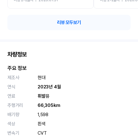
카 렌트 고민없이 강추합니
리뷰 모두보기
차량정보
주요 정보
제조사
현대
연식
2023년 4월
연료
휘발유
주행거리
66,305km
배기량
1,598
색상
흰색
변속기
CVT