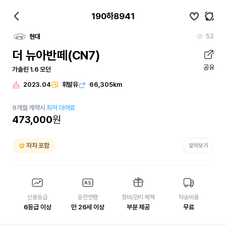
190하8941
52
현대
더 뉴아반떼(CN7)
공유
가솔린 1.6 모던
2023.04
휘발유
66,305km
9
개월
계약시
최저 대여료
473,000
원
자차 포함
알아보기
신용등급
운전연령
정비/관리 혜택
탁송비용
6등급 이상
만 26세 이상
부분 제공
무료