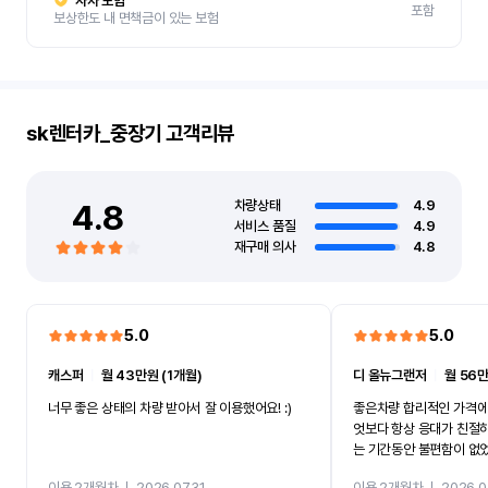
자차 보험
포함
보상한도 내 면책금이 있는 보험
sk렌터카_중장기
고객리뷰
4.8
차량상태
4.9
서비스 품질
4.9
재구매 의사
4.8
5.0
5.0
캐스퍼
ㅣ
월 43만원 (1개월)
디 올뉴그랜저
ㅣ
월 56만
너무 좋은 상태의 차량 받아서 잘 이용했어요! :)
좋은차량 합리적인 가격에
엇보다 항상 응대가 친절
는 기간동안 불편함이 없
까지 진행할만큼 여러가지
이용 2개월차
ㅣ
2026.07.31
이용 2개월차
ㅣ
2026.0