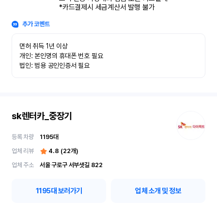
*카드결제시 세금계산서 발행 불가
추가 코멘트
면허 취득 1년 이상

개인: 본인명의 휴대폰 번호 필요

법인: 범용 공인인증서 필요
sk렌터카_중장기
등록 차량
1195
대
업체 리뷰
4.8
(
22
개)
업체 주소
서울 구로구 서부샛길 822
1195
대 보러가기
업체 소개 및 정보