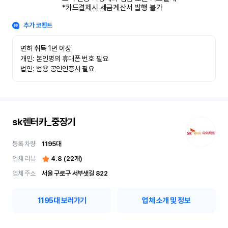
*카드결제시 세금계산서 발행 불가
추가 코멘트
면허 취득 1년 이상

개인: 본인명의 휴대폰 번호 필요

법인: 범용 공인인증서 필요
sk렌터카_중장기
등록 차량
1195
대
업체 리뷰
4.8
(
22
개)
업체 주소
서울 구로구 서부샛길 822
1195
대 보러가기
업체 소개 및 정보