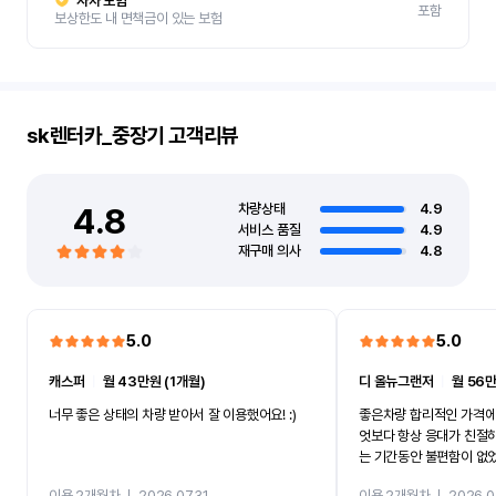
자차 보험
포함
보상한도 내 면책금이 있는 보험
sk렌터카_중장기
고객리뷰
4.8
차량상태
4.9
서비스 품질
4.9
재구매 의사
4.8
5.0
5.0
캐스퍼
ㅣ
월 43만원 (1개월)
디 올뉴그랜저
ㅣ
월 56만
너무 좋은 상태의 차량 받아서 잘 이용했어요! :)
좋은차량 합리적인 가격에
엇보다 항상 응대가 친절
는 기간동안 불편함이 없
까지 진행할만큼 여러가지
이용 2개월차
ㅣ
2026.07.31
이용 2개월차
ㅣ
2026.0