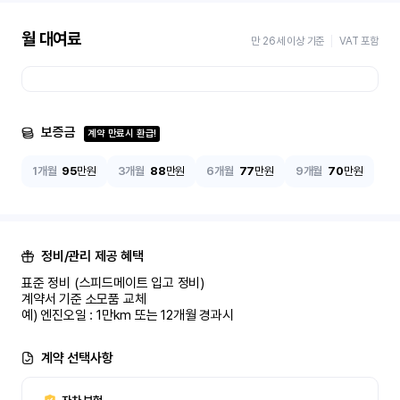
월 대여료
만 26세 이상 기준
VAT 포함
보증금
계약 만료시 환급!
1개월
95
만원
3개월
88
만원
6개월
77
만원
9개월
70
만원
정비/관리 제공 혜택
표준 정비 (스피드메이트 입고 정비)

계약서 기준 소모품 교체

예) 엔진오일 : 1만km 또는 12개월 경과시
계약 선택사항