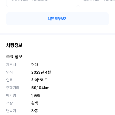
카 렌트 고민없이 강추합니
리뷰 모두보기
차량정보
주요 정보
제조사
현대
연식
2023년 4월
연료
하이브리드
주행거리
59,104km
배기량
1,999
색상
흰색
변속기
자동