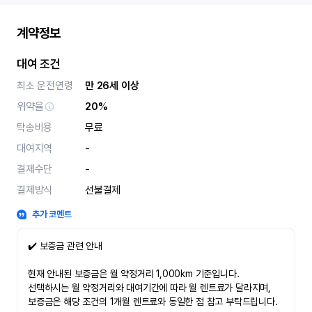
계약정보
대여 조건
최소 운전연령
만 26세 이상
위약율
20%
탁송비용
무료
대여지역
-
결제수단
-
결제방식
선불결제
추가 코멘트
✔️ 보증금 관련 안내
현재 안내된 보증금은 월 약정거리 1,000km 기준입니다.
선택하시는 월 약정거리와 대여기간에 따라 월 렌트료가 달라지며,
보증금은 해당 조건의 1개월 렌트료와 동일한 점 참고 부탁드립니다.