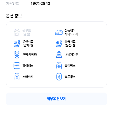
차량번호
190하2843
옵션 정보
썬루프
전동접이
(
일반)
사이드미러
열선시트
통풍시트
(
앞좌석)
(
운전석)
후방 카메라
내비게이션
하이패스
블랙박스
스마트키
블루투스
세부옵션 보기