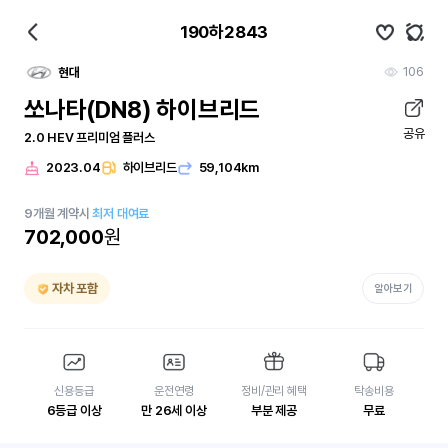
190하2843
106
현대
쏘나타(DN8) 하이브리드
공유
2.0 HEV 프리미엄 플러스
2023.04
하이브리드
59,104km
9
개월
계약시
최저 대여료
702,000
원
자차 포함
알아보기
신용등급
운전연령
정비/관리 혜택
탁송비용
6등급 이상
만 26세 이상
부분 제공
무료