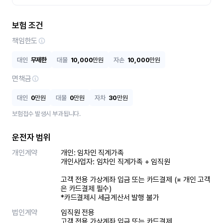
보험 조건
책임한도
대인
무제한
대물
10,000
만원
자손
10,000
만원
면책금
대인
0
만원
대물
0
만원
자차
30
만원
보험접수 발생시 부과됩니다.
운전자 범위
개인계약
개인: 임차인 직계가족 

개인사업자: 임차인 직계가족 + 임직원

고객 전용 가상계좌 입금 또는 카드결제 (※ 개인 고객
은 카드결제 필수)

*카드결제시 세금계산서 발행 불가
법인계약
임직원 전용

고객 전용 가상계좌 입금 또는 카드결제
