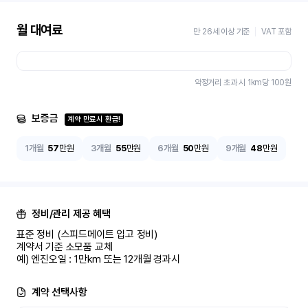
월 대여료
만 26세 이상 기준
VAT 포함
약정거리 초과 시 1km당
100
원
보증금
계약 만료시 환급!
1개월
57
만원
3개월
55
만원
6개월
50
만원
9개월
48
만원
정비/관리 제공 혜택
표준 정비 (스피드메이트 입고 정비)

계약서 기준 소모품 교체

예) 엔진오일 : 1만km 또는 12개월 경과시
계약 선택사항