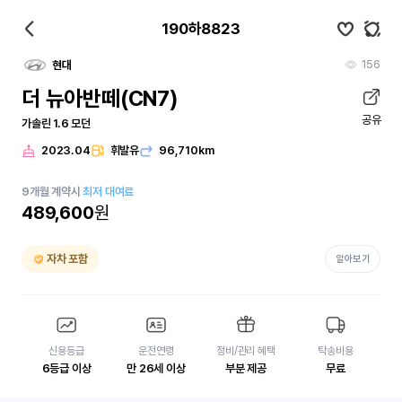
190하8823
156
현대
더 뉴아반떼(CN7)
공유
가솔린 1.6 모던
2023.04
휘발유
96,710km
9
개월
계약시
최저 대여료
489,600
원
자차 포함
알아보기
신용등급
운전연령
정비/관리 혜택
탁송비용
6등급 이상
만 26세 이상
부분 제공
무료