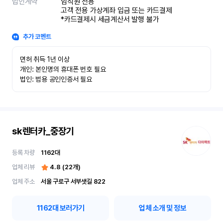
법인계약
임직원 전용

고객 전용 가상계좌 입금 또는 카드결제

*카드결제시 세금계산서 발행 불가
추가 코멘트
면허 취득 1년 이상

개인: 본인명의 휴대폰 번호 필요

법인: 범용 공인인증서 필요
sk렌터카_중장기
등록 차량
1162
대
업체 리뷰
4.8
(
22
개)
업체 주소
서울 구로구 서부샛길 822
1162
대 보러가기
업체 소개 및 정보