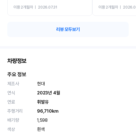
까지 진행할만큼 여러가지
이용 2개월차
ㅣ
2026.07.31
이용 2개월차
ㅣ
2026.0
카 렌트 고민없이 강추합니
리뷰 모두보기
차량정보
주요 정보
제조사
현대
연식
2023년 4월
연료
휘발유
주행거리
96,710km
배기량
1,598
색상
흰색