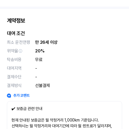
계약정보
대여 조건
최소 운전연령
만 26세 이상
위약율
20%
탁송비용
무료
대여지역
-
결제수단
-
결제방식
선불결제
추가 코멘트
✔️ 보증금 관련 안내
현재 안내된 보증금은 월 약정거리 1,000km 기준입니다.
선택하시는 월 약정거리와 대여기간에 따라 월 렌트료가 달라지며,