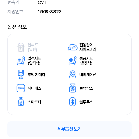
변속기
CVT
차량번호
190하8823
옵션 정보
썬루프
전동접이
(
일반)
사이드미러
열선시트
통풍시트
(
앞좌석)
(
운전석)
후방 카메라
내비게이션
하이패스
블랙박스
스마트키
블루투스
세부옵션 보기