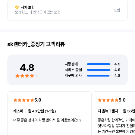
자차 보험
포함
보상한도 내 면책금이 있는 보험
sk렌터카_중장기
고객리뷰
4.8
차량상태
4.9
서비스 품질
4.9
재구매 의사
4.8
5.0
5.0
캐스퍼
ㅣ
월 43만원 (1개월)
디 올뉴그랜저
ㅣ
월 56만
너무 좋은 상태의 차량 받아서 잘 이용했어요! :)
좋은차량 합리적인 가격에
엇보다 항상 응대가 친절
는 기간동안 불편함이 없