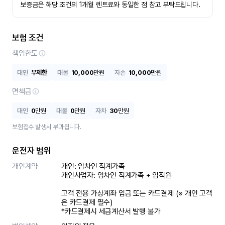
보증금은 해당 조건의 1개월 렌트료와 동일한 점 참고 부탁드립니다.
보험 조건
책임한도
대인
무제한
대물
10,000
만원
자손
10,000
만원
면책금
대인
0
만원
대물
0
만원
자차
30
만원
보험접수 발생시 부과됩니다.
운전자 범위
개인계약
개인: 임차인 직계가족 

개인사업자: 임차인 직계가족 + 임직원

고객 전용 가상계좌 입금 또는 카드결제 (※ 개인 고객
은 카드결제 필수)

*카드결제시 세금계산서 발행 불가