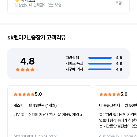
자차 보험
포함
보상한도 내 면책금이 있는 보험
sk렌터카_중장기
고객리뷰
4.8
차량상태
4.9
서비스 품질
4.9
재구매 의사
4.8
5.0
5.0
캐스퍼
ㅣ
월 43만원 (1개월)
디 올뉴그랜저
ㅣ
월 56만
너무 좋은 상태의 차량 받아서 잘 이용했어요! :)
좋은차량 합리적인 가격에
엇보다 항상 응대가 친절
는 기간동안 불편함이 없
까지 진행할만큼 여러가지
이용 2개월차
ㅣ
2026.07.31
이용 2개월차
ㅣ
2026.0