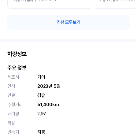
카 렌트 고민없이 강추합니
리뷰 모두보기
차량정보
주요 정보
제조사
기아
연식
2023년 5월
연료
경유
주행거리
51,400km
배기량
2,151
색상
변속기
자동