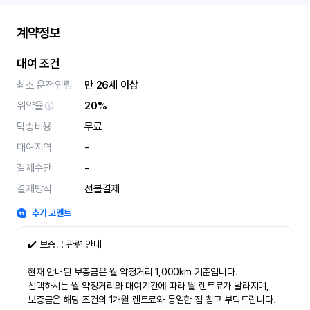
계약정보
대여 조건
최소 운전연령
만 26세 이상
위약율
20%
탁송비용
무료
대여지역
-
결제수단
-
결제방식
선불결제
추가 코멘트
✔️ 보증금 관련 안내
현재 안내된 보증금은 월 약정거리 1,000km 기준입니다.
선택하시는 월 약정거리와 대여기간에 따라 월 렌트료가 달라지며,
보증금은 해당 조건의 1개월 렌트료와 동일한 점 참고 부탁드립니다.