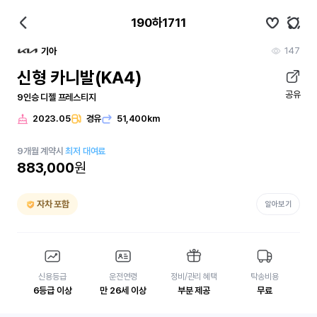
190하1711
147
기아
신형 카니발(KA4)
공유
9인승 디젤 프레스티지
2023.05
경유
51,400km
9
개월
계약시
최저 대여료
883,000
원
자차 포함
알아보기
신용등급
운전연령
정비/관리 혜택
탁송비용
6등급 이상
만 26세 이상
부분 제공
무료