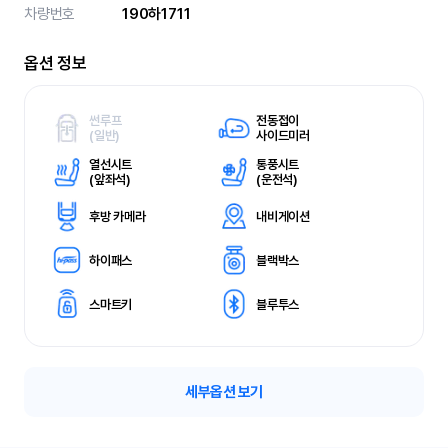
차량번호
190하1711
옵션 정보
썬루프
전동접이
(
일반)
사이드미러
열선시트
통풍시트
(
앞좌석)
(
운전석)
후방 카메라
내비게이션
하이패스
블랙박스
스마트키
블루투스
세부옵션 보기