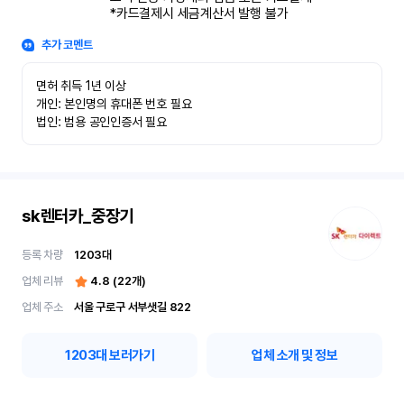
*카드결제시 세금계산서 발행 불가
추가 코멘트
면허 취득 1년 이상

개인: 본인명의 휴대폰 번호 필요

법인: 범용 공인인증서 필요
sk렌터카_중장기
등록 차량
1203
대
업체 리뷰
4.8
(
22
개)
업체 주소
서울 구로구 서부샛길 822
1203
대 보러가기
업체 소개 및 정보