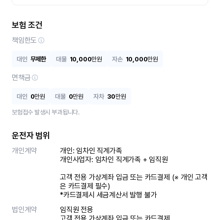
보험 조건
책임한도
대인
무제한
대물
10,000
만원
자손
10,000
만원
면책금
대인
0
만원
대물
0
만원
자차
30
만원
보험접수 발생시 부과됩니다.
운전자 범위
개인계약
개인: 임차인 직계가족 

개인사업자: 임차인 직계가족 + 임직원

고객 전용 가상계좌 입금 또는 카드결제 (※ 개인 고객
은 카드결제 필수)

*카드결제시 세금계산서 발행 불가
법인계약
임직원 전용

고객 전용 가상계좌 입금 또는 카드결제
