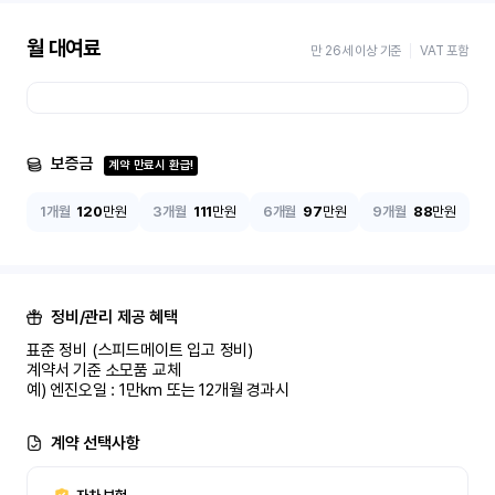
월 대여료
만 26세 이상 기준
VAT 포함
보증금
계약 만료시 환급!
1개월
120
만원
3개월
111
만원
6개월
97
만원
9개월
88
만원
정비/관리 제공 혜택
표준 정비 (스피드메이트 입고 정비)

계약서 기준 소모품 교체

예) 엔진오일 : 1만km 또는 12개월 경과시
계약 선택사항