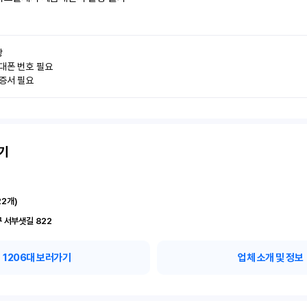


대폰 번호 필요

인증서 필요
기
22
개)
 서부샛길 822
1206
대 보러가기
업체 소개 및 정보