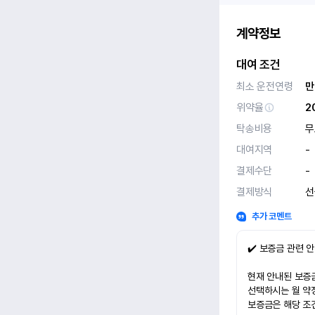
계약정보
대여 조건
최소 운전연령
만
위약율
2
탁송비용
무
대여지역
-
결제수단
-
결제방식
선
추가 코멘트
✔️ 보증금 관련 
현재 안내된 보증금
선택하시는 월 약
보증금은 해당 조