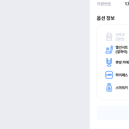
차량번호
1
옵션 정보
썬루프
(
일반)
열선시트
(
앞좌석)
후방 카
하이패스
스마트키