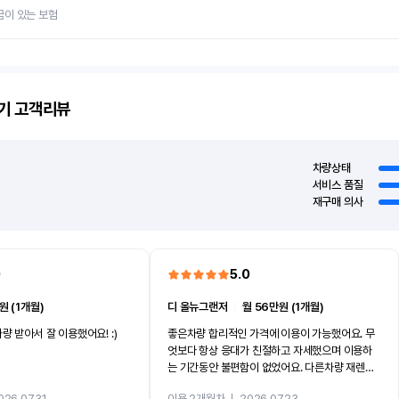
금이 있는 보험
기
고객리뷰
차량상태
서비스 품질
재구매 의사
0
5.0
원 (1개월)
디 올뉴그랜저
ㅣ
월 56만원 (1개월)
량 받아서 잘 이용했어요! :)
좋은차량 합리적인 가격에 이용이 가능했어요. 무
엇보다 항상 응대가 친절하고 자세했으며 이용하
는 기간동안 불편함이 없었어요. 다른차량 재렌트
까지 진행할만큼 여러가지로 만족스럽습니다. 반
026.07.31
이용 2개월차
ㅣ
2026.07.23