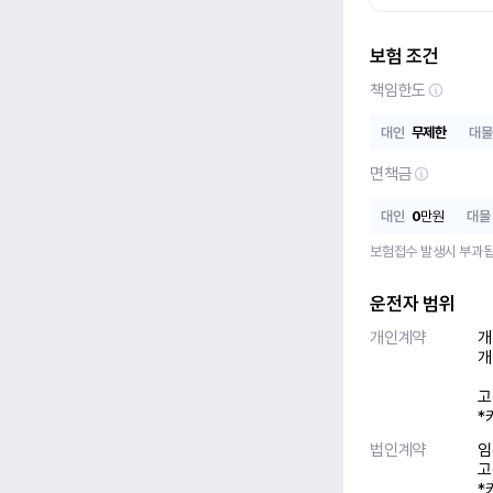
보험 조건
책임한도
대인
무제한
대물
면책금
대인
0
만원
대물
보험접수 발생시 부과됩
운전자 범위
개인계약
개
개
고
*
법인계약
임
고
*