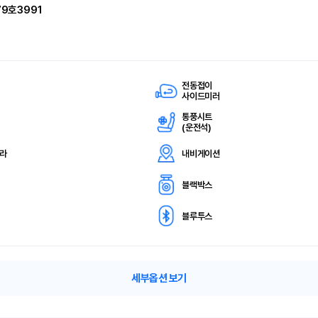
79호3991
전동접이
사이드미러
통풍시트
(
운전석)
메라
내비게이션
블랙박스
블루투스
세부옵션 보기