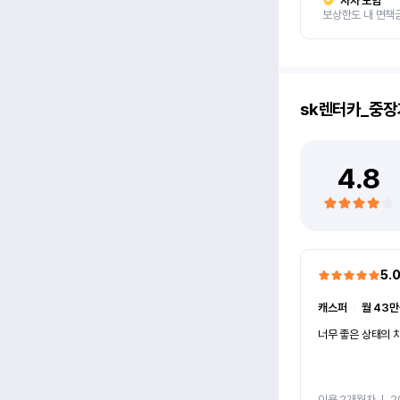
자차 보험
보상한도 내 면책
sk렌터카_중장
4.8
5.
캐스퍼
ㅣ
월 43만
너무 좋은 상태의 차
이용 2개월차
ㅣ
2