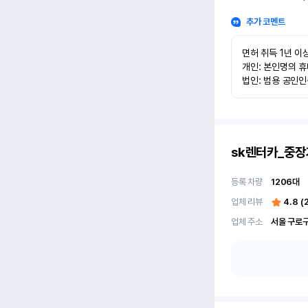
추가 코멘트
면허 취득 1년 이상
개인: 본인명의 휴
법인: 범용 공인
sk렌터카_중장
등록 차량
1206
대
업체 리뷰
4.8
(
업체 주소
서울 구로구