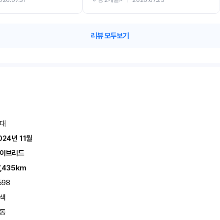
카 렌트 고민없이 강추합니다!!
리뷰 모두보기
대
024년 11월
이브리드
7,435km
598
색
동