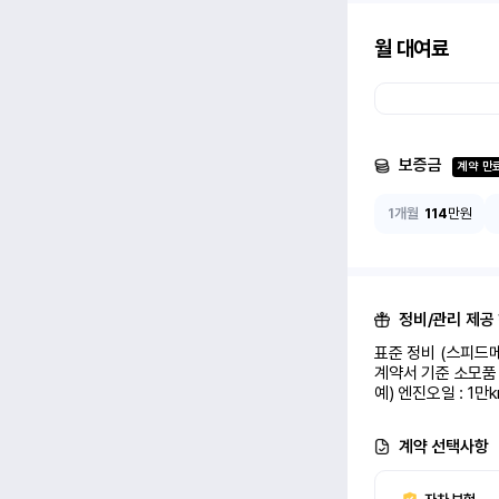
월 대여료
보증금
계약 만
1개월
114
만원
정비/관리 제공
표준 정비 (스피드메
계약서 기준 소모품 
예) 엔진오일 : 1만
계약 선택사항