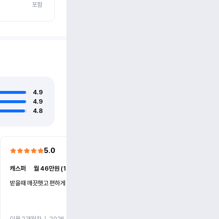
포함
4.9
4.9
4.8
5.0
5.0
캐스퍼
ㅣ
월 46만원 (1개월)
EV6
ㅣ
월 74만원 (1개월)
받을때 깨끗햇고 편하게 잘이용했습니다!
전기차 처음 타봤는데 편하게 
니다
이용 2개월차
ㅣ
2026.07.08
이용 2개월차
ㅣ
2026.06.10