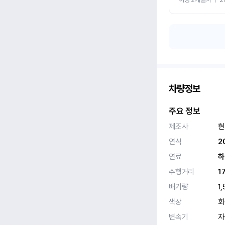
차량정보
주요 정보
제조사
현
연식
2
연료
하
주행거리
1
배기량
1,
색상
회
변속기
자