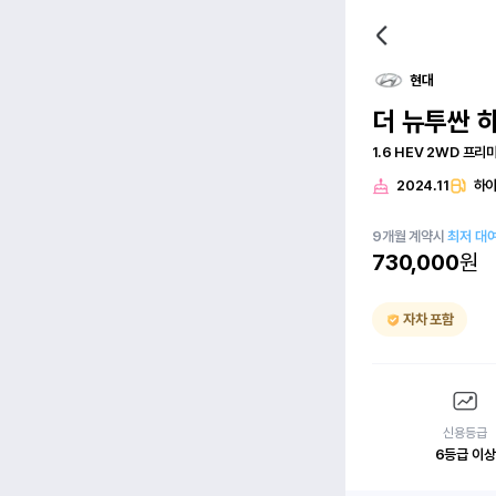
현대
더 뉴투싼 
1.6 HEV 2WD 프리
2024.11
하
9
개월
계약시
최저 대
730,000
원
자차 포함
신용등급
6등급 이상