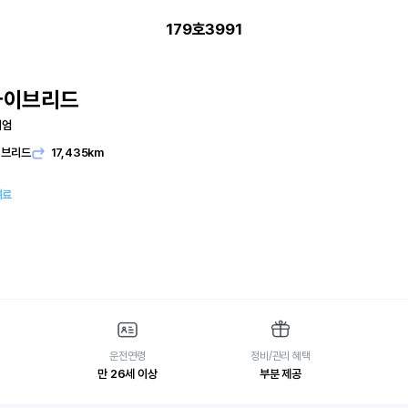
179호3991
하이브리드
미엄
이브리드
17,435km
여료
운전연령
정비/관리 혜택
만 26세 이상
부분 제공