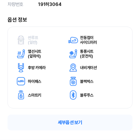
차량번호
191허3064
옵션 정보
썬루프
전동접이
(
일반)
사이드미러
열선시트
통풍시트
(
앞좌석)
(
운전석)
후방 카메라
내비게이션
하이패스
블랙박스
스마트키
블루투스
세부옵션 보기