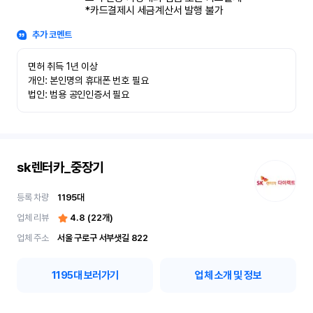
*카드결제시 세금계산서 발행 불가
추가 코멘트
면허 취득 1년 이상

개인: 본인명의 휴대폰 번호 필요

법인: 범용 공인인증서 필요
sk렌터카_중장기
등록 차량
1195
대
업체 리뷰
4.8
(
22
개)
업체 주소
서울 구로구 서부샛길 822
1195
대 보러가기
업체 소개 및 정보