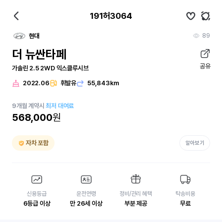
191허3064
89
현대
더 뉴싼타페
공유
가솔린 2.5 2WD 익스클루시브
2022.06
휘발유
55,843km
9
개월
계약시
최저 대여료
568,000
원
자차 포함
알아보기
신용등급
운전연령
정비/관리 혜택
탁송비용
6등급 이상
만 26세 이상
부분 제공
무료