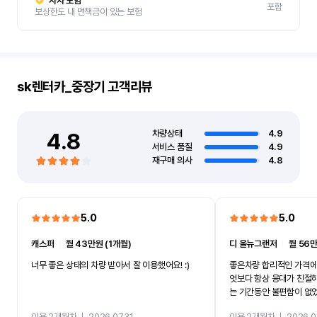
자차 보험
포함
보상한도 내 면책금이 있는 보험
sk렌터카_중장기
고객리뷰
4.8
차량상태
4.9
서비스 품질
4.9
재구매 의사
4.8
5.0
5.0
캐스퍼
ㅣ
월 43만원 (1개월)
디 올뉴그랜저
ㅣ
월 56만
너무 좋은 상태의 차량 받아서 잘 이용했어요! :)
좋은차량 합리적인 가격에
엇보다 항상 응대가 친절
는 기간동안 불편함이 없
까지 진행할만큼 여러가지
이용 2개월차
ㅣ
2026.07.31
이용 2개월차
ㅣ
2026.0