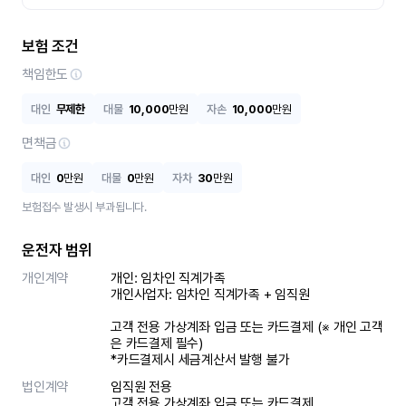
보험 조건
책임한도
대인
무제한
대물
10,000
만원
자손
10,000
만원
면책금
대인
0
만원
대물
0
만원
자차
30
만원
보험접수 발생시 부과됩니다.
운전자 범위
개인계약
개인: 임차인 직계가족 

개인사업자: 임차인 직계가족 + 임직원

고객 전용 가상계좌 입금 또는 카드결제 (※ 개인 고객
은 카드결제 필수)

*카드결제시 세금계산서 발행 불가
법인계약
임직원 전용

고객 전용 가상계좌 입금 또는 카드결제
