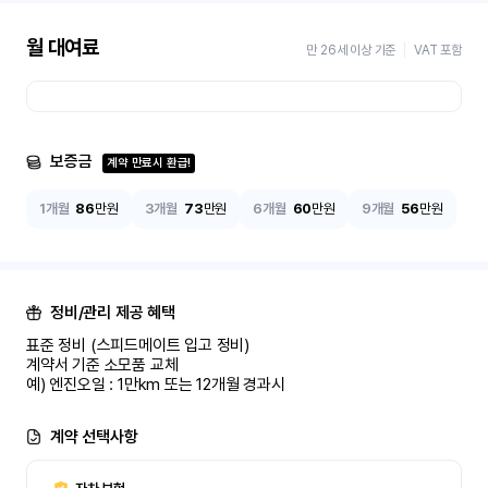
월 대여료
만 26세 이상 기준
VAT 포함
보증금
계약 만료시 환급!
1개월
86
만원
3개월
73
만원
6개월
60
만원
9개월
56
만원
정비/관리 제공 혜택
표준 정비 (스피드메이트 입고 정비)

계약서 기준 소모품 교체

예) 엔진오일 : 1만km 또는 12개월 경과시
계약 선택사항