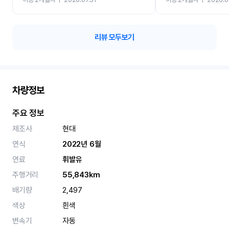
카 렌트 고민없이 강추합니
리뷰 모두보기
차량정보
주요 정보
제조사
현대
연식
2022년 6월
연료
휘발유
주행거리
55,843km
배기량
2,497
색상
흰색
변속기
자동