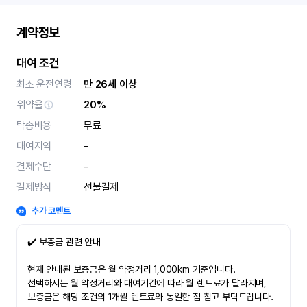
계약정보
대여 조건
최소 운전연령
만 26세 이상
위약율
20%
탁송비용
무료
대여지역
-
결제수단
-
결제방식
선불결제
추가 코멘트
✔️ 보증금 관련 안내
현재 안내된 보증금은 월 약정거리 1,000km 기준입니다.
선택하시는 월 약정거리와 대여기간에 따라 월 렌트료가 달라지며,
보증금은 해당 조건의 1개월 렌트료와 동일한 점 참고 부탁드립니다.