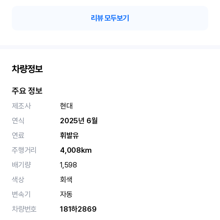
리뷰 모두보기
차량정보
주요 정보
제조사
현대
연식
2025년 6월
연료
휘발유
주행거리
4,008km
배기량
1,598
색상
회색
변속기
자동
차량번호
181하2869