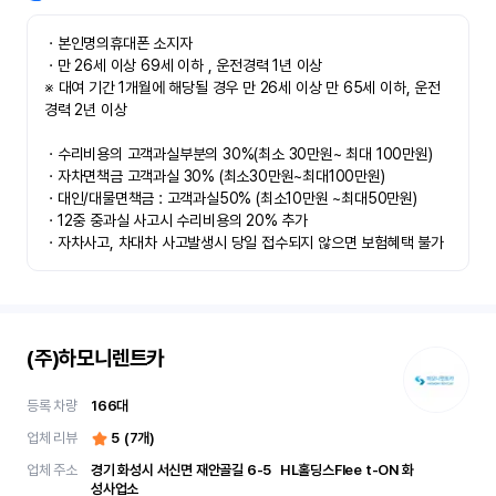
ㆍ본인명의휴대폰 소지자 

ㆍ만 26세 이상 69세 이하 , 운전경력 1년 이상

※ 대여 기간 1개월에 해당될 경우 만 26세 이상 만 65세 이하, 운전
경력 2년 이상

ㆍ수리비용의 고객과실부분의 30%(최소 30만원~ 최대 100만원)

ㆍ자차면책금 고객과실 30% (최소30만원~최대100만원) 

ㆍ대인/대물면책금 : 고객과실50% (최소10만원 ~최대50만원)

ㆍ12중 중과실 사고시 수리비용의 20% 추가

ㆍ자차사고, 차대차 사고발생시 당일 접수되지 않으면 보험혜택 불가
(주)하모니렌트카
등록 차량
166
대
업체 리뷰
5
(
7
개)
업체 주소
경기 화성시 서신면 재안골길 6-5	 HL홀딩스Flee t-ON 화
성사업소