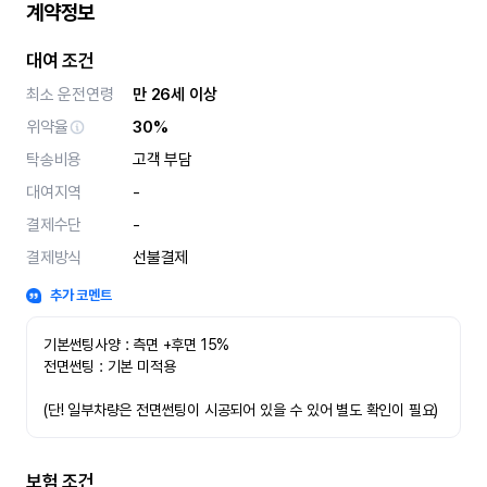
계약정보
대여 조건
최소 운전연령
만 26세 이상
위약율
30%
탁송비용
고객 부담
대여지역
-
결제수단
-
결제방식
선불결제
추가 코멘트
기본썬팅사양 : 측면 +후면 15%
전면썬팅 : 기본 미적용 
(단! 일부차량은 전면썬팅이 시공되어 있을 수 있어 별도 확인이 필요)
보험 조건