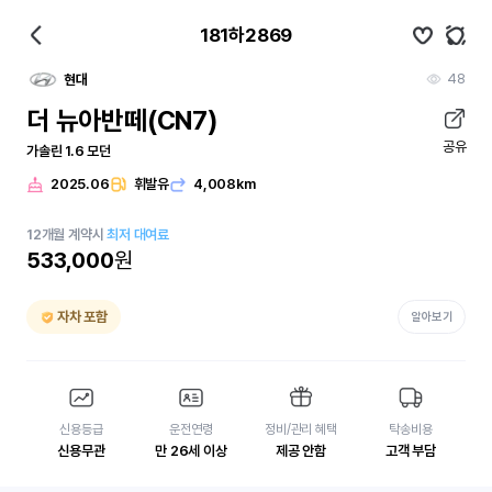
181하2869
48
현대
더 뉴아반떼(CN7)
공유
가솔린 1.6 모던
2025.06
휘발유
4,008km
12
개월
계약시
최저 대여료
533,000
원
자차 포함
알아보기
신용등급
운전연령
정비/관리 혜택
탁송비용
신용무관
만 26세 이상
제공 안함
고객 부담