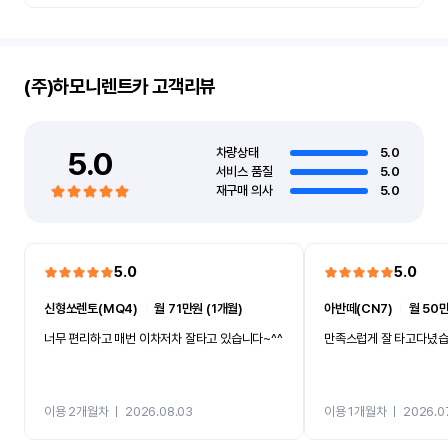
(주)하모니렌트카
고객리뷰
5.0
차량상태
5.0
서비스 품질
5.0
재구매 의사
5.0
5.0
5.0
신형쏘렌토(MQ4)
ㅣ
월 71만원 (1개월)
아반떼(CN7)
ㅣ
월 50만
너무 편리하고 매번 이차저차 잘타고 있습니다~^^
만족스럽게 잘 타고다녔
이용 2개월차
ㅣ
2026.08.03
이용 1개월차
ㅣ
2026.0