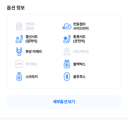
옵션 정보
썬루프
전동접이
(
일반)
사이드미러
열선시트
통풍시트
(
앞좌석)
(
운전석)
후방 카메라
내비게이션
하이패스
블랙박스
스마트키
블루투스
세부옵션 보기