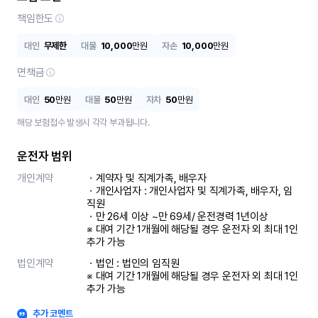
책임한도
대인
무제한
대물
10,000
만원
자손
10,000
만원
면책금
대인
50
만원
대물
50
만원
자차
50
만원
해당 보험접수 발생시 각각 부과됩니다.
운전자 범위
개인계약
ㆍ계약자 및 직계가족, 배우자

ㆍ개인사업자 : 개인사업자 및 직계가족, 배우자, 임
직원

ㆍ만 26세 이상 ~만 69세/ 운전경력 1년이상

※ 대여 기간 1개월에 해당될 경우 운전자 외 최대 1인 
추가 가능
법인계약
ㆍ법인 : 법인의 임직원

※ 대여 기간 1개월에 해당될 경우 운전자 외 최대 1인 
추가 가능
추가 코멘트