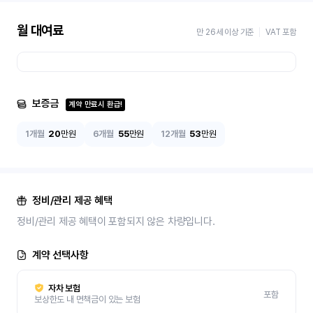
월 대여료
만 26세 이상 기준
VAT 포함
보증금
계약 만료시 환급!
1개월
20
만원
6개월
55
만원
12개월
53
만원
정비/관리 제공 혜택
정비/관리 제공 혜택이 포함되지 않은 차량입니다.
계약 선택사항
자차 보험
포함
보상한도 내 면책금이 있는 보험