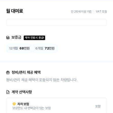
월 대여료
만 26세 이상 기준
VAT 포함
보증금
계약 만료시 환급!
12개월
68
만원
6개월
72
만원
정비/관리 제공 혜택
정비/관리 제공 혜택이 포함되지 않은 차량입니다.
계약 선택사항
자차 보험
포함
보상한도 내 면책금이 있는 보험