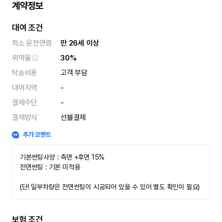
계약정보
대여 조건
최소 운전연령
만 26세 이상
위약율
30%
탁송비용
고객 부담
대여지역
-
결제수단
-
결제방식
선불결제
추가 코멘트
기본썬팅사양 : 측면 +후면 15%
전면썬팅 : 기본 미적용 
(단! 일부차량은 전면썬팅이 시공되어 있을 수 있어 별도 확인이 필요)
보험 조건