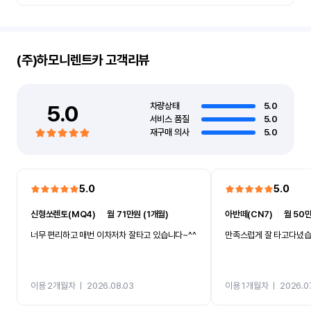
(주)하모니렌트카
고객리뷰
5.0
차량상태
5.0
서비스 품질
5.0
재구매 의사
5.0
5.0
5.0
신형쏘렌토(MQ4)
ㅣ
월 71만원 (1개월)
아반떼(CN7)
ㅣ
월 50만
너무 편리하고 매번 이차저차 잘타고 있습니다~^^
만족스럽게 잘 타고다녔
이용 2개월차
ㅣ
2026.08.03
이용 1개월차
ㅣ
2026.0