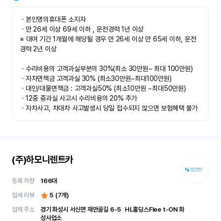
ㆍ본인명의휴대폰 소지자 

ㆍ만 26세 이상 69세 이하 , 운전경력 1년 이상

※ 대여 기간 1개월에 해당될 경우 만 26세 이상 만 65세 이하, 운전
경력 2년 이상

ㆍ수리비용의 고객과실부분의 30%(최소 30만원~ 최대 100만원)

ㆍ자차면책금 고객과실 30% (최소30만원~최대100만원) 

ㆍ대인/대물면책금 : 고객과실50% (최소10만원 ~최대50만원)

ㆍ12중 중과실 사고시 수리비용의 20% 추가

ㆍ자차사고, 차대차 사고발생시 당일 접수되지 않으면 보험혜택 불가
(주)하모니렌트카
등록 차량
166
대
업체 리뷰
5
(
7
개)
업체 주소
경기 화성시 서신면 재안골길 6-5	 HL홀딩스Flee t-ON 화
성사업소