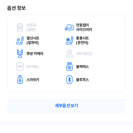
옵션 정보
썬루프
전동접이
(
일반)
사이드미러
열선시트
통풍시트
(
앞좌석)
(
운전석)
후방 카메라
내비게이션
하이패스
블랙박스
스마트키
블루투스
세부옵션 보기