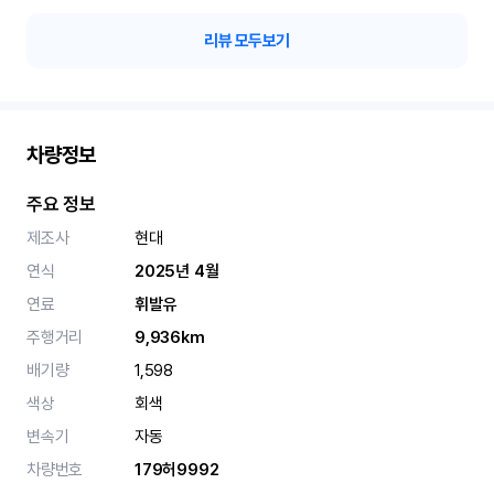
리뷰 모두보기
차량정보
주요 정보
제조사
현대
연식
2025년 4월
연료
휘발유
주행거리
9,936km
배기량
1,598
색상
회색
변속기
자동
차량번호
179허9992