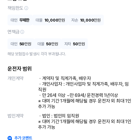
책임한도
대인
무제한
대물
10,000
만원
자손
10,000
만원
면책금
대인
50
만원
대물
50
만원
자차
50
만원
해당 보험접수 발생시 각각 부과됩니다.
운전자 범위
개인계약
ㆍ계약자 및 직계가족, 배우자

ㆍ개인사업자 : 개인사업자 및 직계가족, 배우자, 임
직원

ㆍ만 26세 이상 ~만 69세/ 운전경력 1년이상

※ 대여 기간 1개월에 해당될 경우 운전자 외 최대 1인 
추가 가능
법인계약
ㆍ법인 : 법인의 임직원

※ 대여 기간 1개월에 해당될 경우 운전자 외 최대 1인 
추가 가능
추가 코멘트