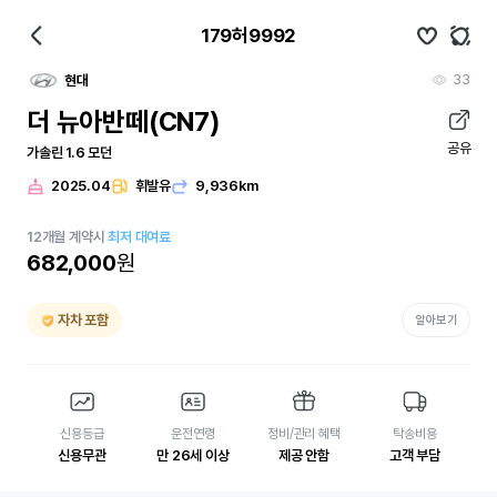
179허9992
33
현대
더 뉴아반떼(CN7)
공유
가솔린 1.6 모던
2025.04
휘발유
9,936km
12
개월
계약시
최저 대여료
682,000
원
자차 포함
알아보기
신용등급
운전연령
정비/관리 혜택
탁송비용
신용무관
만 26세 이상
제공 안함
고객 부담