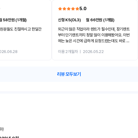
0
5.0
월 58만원 (1개월)
신형 K5(DL3)
ㅣ
월 66만원 (1개월)
직원분들도 친절하시고 한달간
외근이 많은 직업이라 렌트가 필수인데, 장기렌트
부터 단기렌트까지 정말 많이 이용해봤어요. 이번
에는 늦은 시간에 급하게 요청드렸는데도 바로 집
앞까지 차량을 가져다주셔서 정말 감사했습니다.
026.06.28
이용 2개월차
ㅣ
2026.05.22
무엇보다 직원분들의 친절함부터 차량 관리 상태
까지 너무 잘 되어 있어서 이용하면서 내내 ‘안전하
다’는 느낌을 받았어요. 결국 한 달 더 연장할 정도
로 만족도가 높았고, 정말 믿음이 가는 곳입니다.
리뷰 모두보기
특히 여성분들께 더 추천드리고 싶어요. 차량 관리
가 정말 잘 되어 있어서 안심하고 이용할 수 있어
요! 믿고 이용하셔도 되는 찐 리뷰입니다 ????
아