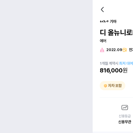
기아
디 올뉴니로
에어
2022.09
전
1
개월
계약시
최저 대
816,000
원
자차 포함
신용등급
신용무관