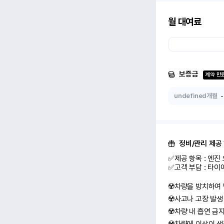
월 대여료
보증금
계약 만
undefined개월
-
정비/관리 제공
✅제공 항목 : 엔진 
✅고객 부담 : 타이
☢️차량을 방치하여 
☢️사고나 고장 발생
☢️차량 내 흡연 금