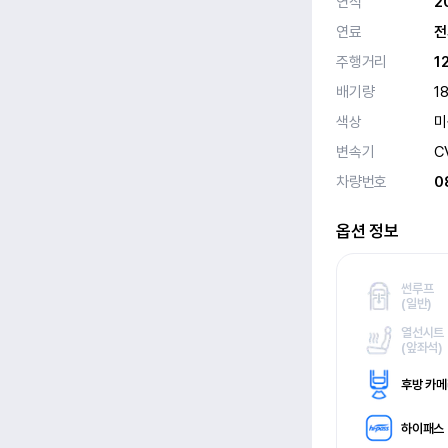
연식
2
연료
전
주행거리
1
배기량
1
색상
미
변속기
C
차량번호
0
옵션 정보
썬루프
(
일반)
열선시트
(
앞좌석)
후방 카
하이패스