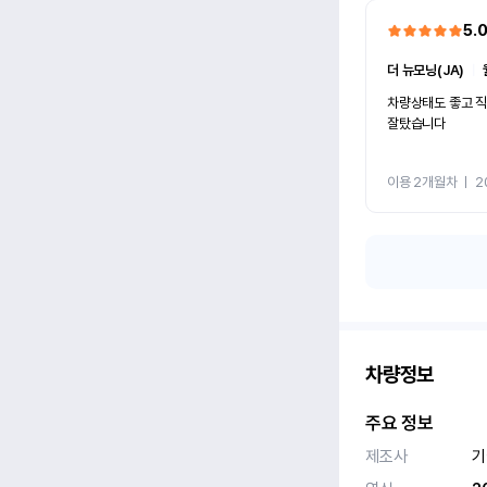
5.
더 뉴모닝(JA)
ㅣ
차량상태도 좋고 
잘탔습니다
이용 2개월차
ㅣ
2
차량정보
주요 정보
제조사
기