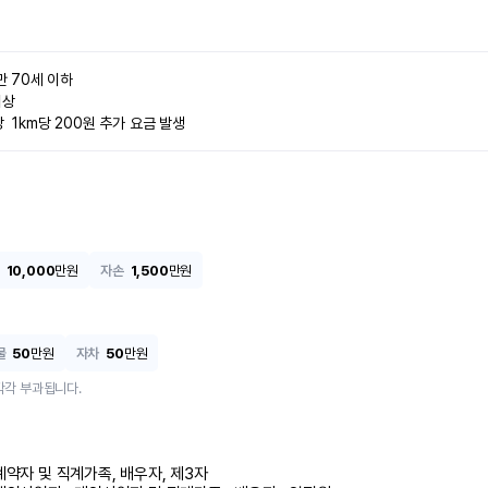
 만 70세 이하
이상
  1km당 200원 추가 요금 발생
10,000
만원
자손
1,500
만원
물
50
만원
자차
50
만원
각각 부과됩니다.
계약자 및 직계가족, 배우자, 제3자
