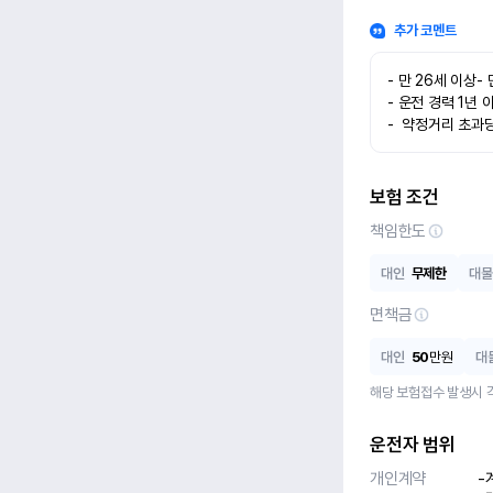
추가 코멘트
- 만 26세 이상-
- 운전 경력 1년 
-  약정거리 초과당
보험 조건
책임한도
대인
무제한
대물
면책금
대인
50
만원
대
해당 보험접수 발생시 
운전자 범위
개인계약
-