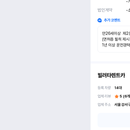
-
법인계약
-
추가 코멘트
만26세이상  제2
(면허증 필히 제시
1년 이상 운전경
빌려타렌트카
등록 차량
14
대
업체 리뷰
5
(
6
개
업체 주소