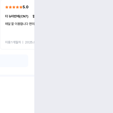
5.0
5.0
더 뉴아반떼(CN7)
ㅣ
월 72만원 (1개월)
더 뉴아반떼(CN7)
ㅣ
월 72만
매달 잘 이용합니다 편의를 봐주셔서 감샤합니다
좋습니다 매번 양해 감사요
이용 1개월차
ㅣ
2025.07.30
이용 1개월차
ㅣ
2025.06.22