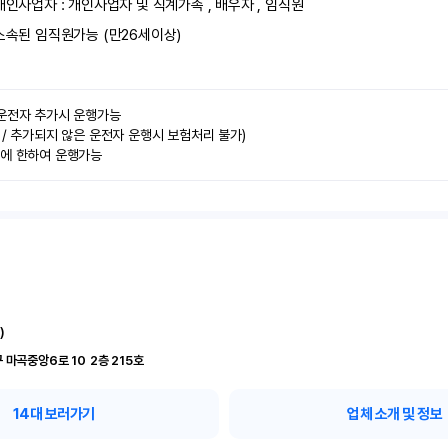
개인사업자 : 개인사업자 및 직계가족 , 배우자 , 임직원
소속된 임직원가능 (만26세이상)
운전자 추가시 운행가능

 / 추가되지 않은 운전자 운행시 보험처리 불가)

력에 한하여 운행가능
)
서울 강서구 마곡중앙6로 10	2층 215호
14
대 보러가기
업체 소개 및 정보