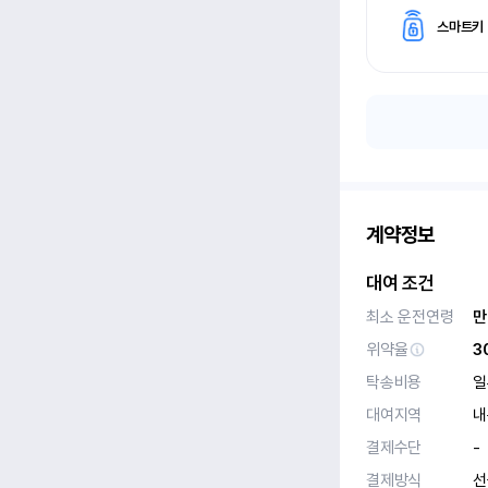
스마트키
계약정보
대여 조건
최소 운전연령
만
위약율
3
탁송비용
일
대여지역
내
결제수단
-
결제방식
선