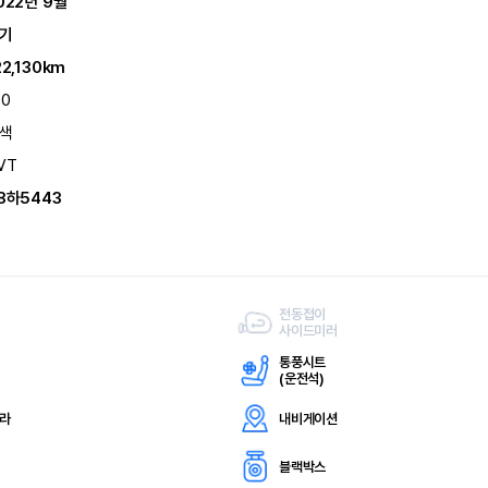
022년 9월
기
22,130km
80
색
VT
8하5443
전동접이
사이드미러
통풍시트
(
운전석)
메라
내비게이션
블랙박스