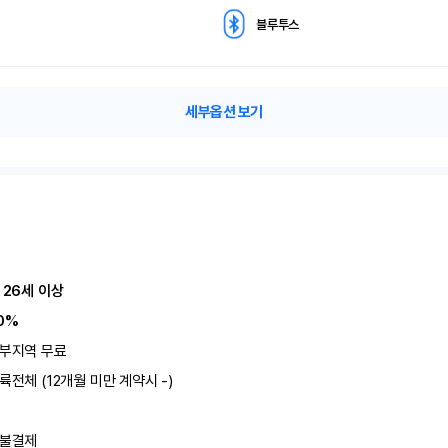
블루투스
세부옵션 보기
 26세 이상
0%
부지역 무료
륙전체 (12개월 미만 계약시 -)
불결제