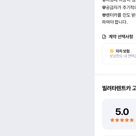
☢️차량에 이상이 
☢️공급자가 주기적으
☢️렌터카를 인도 
하여야 합니다.
계약 선택사항
자차 보험
보상한도 내 면책
빌려타렌트카
고
5.0