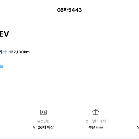
08하5443
EV
기
122,130km
여료
운전연령
정비/관리 혜택
만 26세 이상
부분 제공