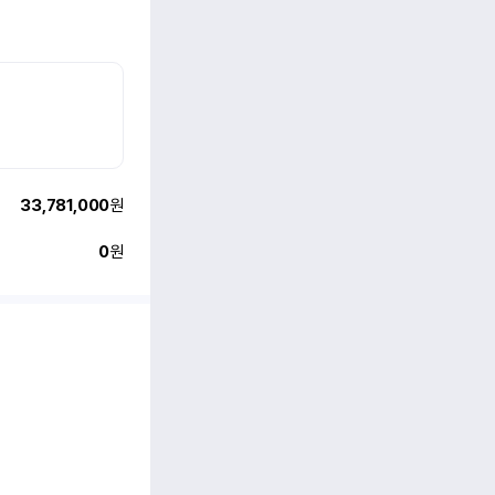
33,781,000
원
0
원