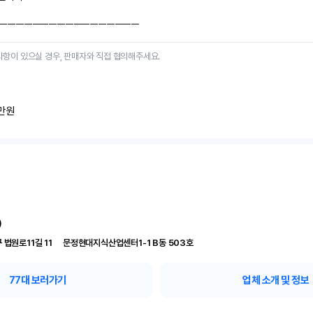
ㅡㅡㅡㅡㅡㅡㅡㅡㅡㅡㅡㅡㅡㅡㅡㅡㅡ
사항이 있으실 경우, 판매자와 직접 협의해주세요.
만원
)
서울 송파구 법원로11길 11	문정현대지식산업센터1-1 B동 503호
77
대 보러가기
업체 소개 및 정보