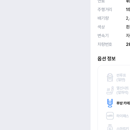
연료
휘
주행거리
1
배기량
2
색상
흰
변속기
자
차량번호
2
옵션 정보
썬루프
(
일반)
열선시트
(
앞좌석)
후방 카
하이패스
스마트키