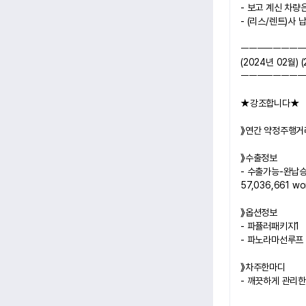
- 보고 계신 차
- (리스/렌트)사
ㅡㅡㅡㅡㅡㅡㅡㅡ
(2024년 02월) 
ㅡㅡㅡㅡㅡㅡㅡㅡ
★강조합니다★
》연간 약정주행거리 
》수출정보
- 
수출가능-완납승계시
57,036,661 wo
》옵션정보
- 파퓰러패키지1
- 파노라마선루프
》차주한마디
- 깨끗하게 관리한