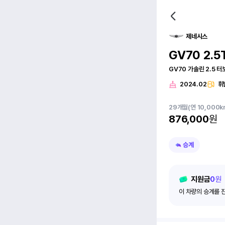
제네시스
GV70 2.5
GV70 가솔린 2.5 
2024.02
휘
29
개월
(연 10,000k
876,000
원
승계
지원금
0
원
이 차량의 승계를 