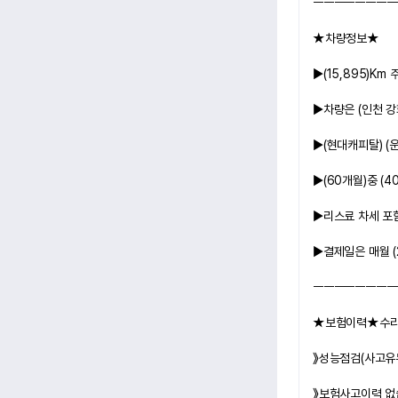
ㅡㅡㅡㅡㅡㅡㅡㅡ
★차량정보★
▶
(15,895)Km
 
▶차량은 
(인천 강
▶
(현대캐피탈)
(
▶
(60개월)
중 
(4
▶
리스료 차세 포
▶결제일은 매월 
ㅡㅡㅡㅡㅡㅡㅡㅡ
★보험이력★수
》성능점검(사고유
》보험사고이력 없