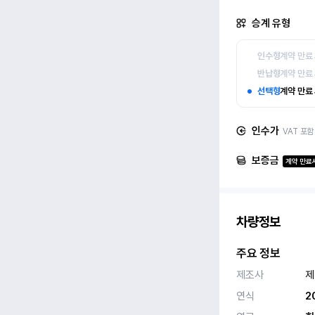
승계 유형
인수형
계약 만료
반납형
계약 만료
선택형
계약 만료
인수가
VAT 포함
보증금
계약 만료시
차량정보
주요 정보
제조사
제
연식
2