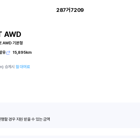
287거7209
T AWD
터보 AWD 기본형
발유
15,895km
m)
승계시
월 대여료
진행할 경우 지원 받을 수 있는 금액