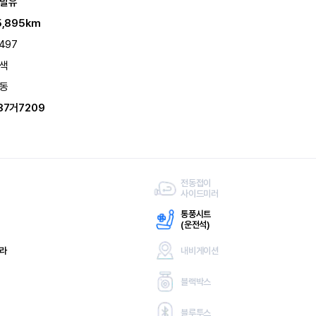
발유
5,895km
,497
색
동
87거7209
전동접이
사이드미러
통풍시트
(
운전석)
메라
내비게이션
블랙박스
블루투스