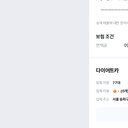
ㅡㅡㅡㅡㅡㅡㅡㅡ
승계 매물에 대한 문의
보험 조건
면책금
0
다이어트카
등록 차량
77
대
업체 리뷰
-
(
0
개
업체 주소