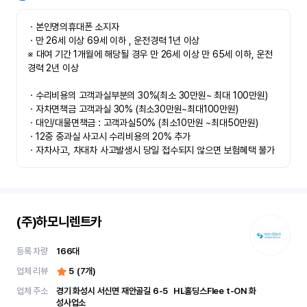
ㆍ본인명의휴대폰 소지자 

ㆍ만 26세 이상 69세 이하 , 운전경력 1년 이상

※ 대여 기간 1개월에 해당될 경우 만 26세 이상 만 65세 이하, 운전
경력 2년 이상

ㆍ수리비용의 고객과실부분의 30%(최소 30만원~ 최대 100만원)

ㆍ자차면책금 고객과실 30% (최소30만원~최대100만원) 

ㆍ대인/대물면책금 : 고객과실50% (최소10만원 ~최대50만원)

ㆍ12중 중과실 사고시 수리비용의 20% 추가

ㆍ자차사고, 차대차 사고발생시 당일 접수되지 않으면 보험혜택 불가
(주)하모니렌트카
등록 차량
166
대
업체 리뷰
5
(
7
개)
업체 주소
경기 화성시 서신면 재안골길 6-5	 HL홀딩스Flee t-ON 화
성사업소