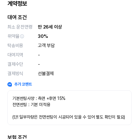
계약정보
대여 조건
최소 운전연령
만 26세 이상
위약율
30%
탁송비용
고객 부담
대여지역
-
결제수단
-
결제방식
선불결제
추가 코멘트
기본썬팅사양 : 측면 +후면 15%
전면썬팅 : 기본 미적용 
(단! 일부차량은 전면썬팅이 시공되어 있을 수 있어 별도 확인이 필요)
보험 조건