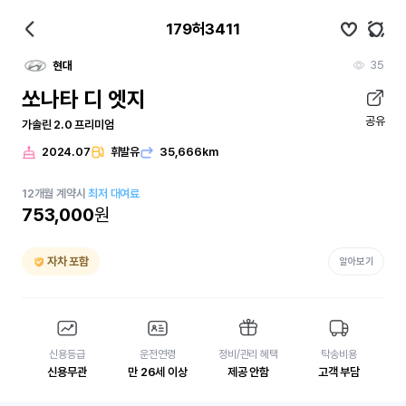
179허3411
35
현대
쏘나타 디 엣지
공유
가솔린 2.0 프리미엄
2024.07
휘발유
35,666km
12
개월
계약시
최저 대여료
753,000
원
자차 포함
알아보기
신용등급
운전연령
정비/관리 혜택
탁송비용
신용무관
만 26세 이상
제공 안함
고객 부담