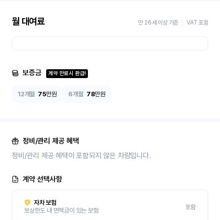
월 대여료
만 26세 이상 기준
VAT 포함
보증금
계약 만료시 환급!
12개월
75
만원
6개월
78
만원
정비/관리 제공 혜택
정비/관리 제공 혜택이 포함되지 않은 차량입니다.
계약 선택사항
자차 보험
포함
보상한도 내 면책금이 있는 보험