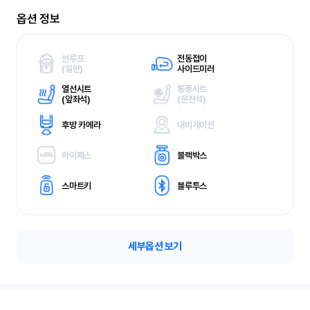
옵션 정보
썬루프
전동접이
(
일반)
사이드미러
열선시트
통풍시트
(
앞좌석)
(
운전석)
후방 카메라
내비게이션
하이패스
블랙박스
스마트키
블루투스
세부옵션 보기