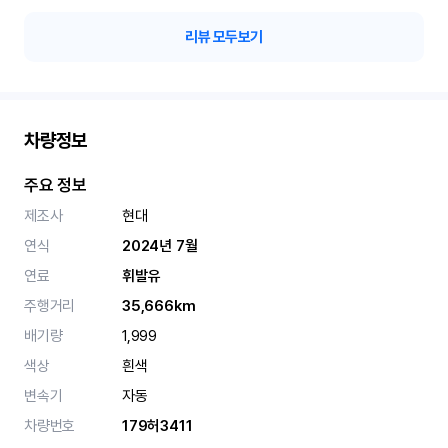
리뷰 모두보기
차량정보
주요 정보
제조사
현대
연식
2024년 7월
연료
휘발유
주행거리
35,666km
배기량
1,999
색상
흰색
변속기
자동
차량번호
179허3411