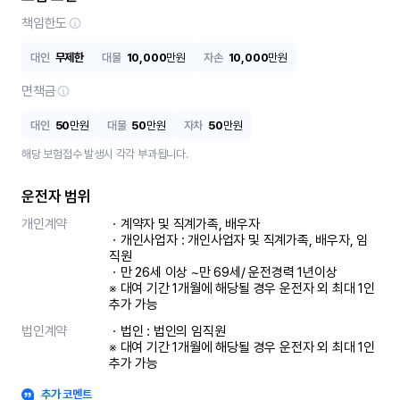
책임한도
대인
무제한
대물
10,000
만원
자손
10,000
만원
면책금
대인
50
만원
대물
50
만원
자차
50
만원
해당 보험접수 발생시 각각 부과됩니다.
운전자 범위
개인계약
ㆍ계약자 및 직계가족, 배우자

ㆍ개인사업자 : 개인사업자 및 직계가족, 배우자, 임
직원

ㆍ만 26세 이상 ~만 69세/ 운전경력 1년이상

※ 대여 기간 1개월에 해당될 경우 운전자 외 최대 1인 
추가 가능
법인계약
ㆍ법인 : 법인의 임직원

※ 대여 기간 1개월에 해당될 경우 운전자 외 최대 1인 
추가 가능
추가 코멘트