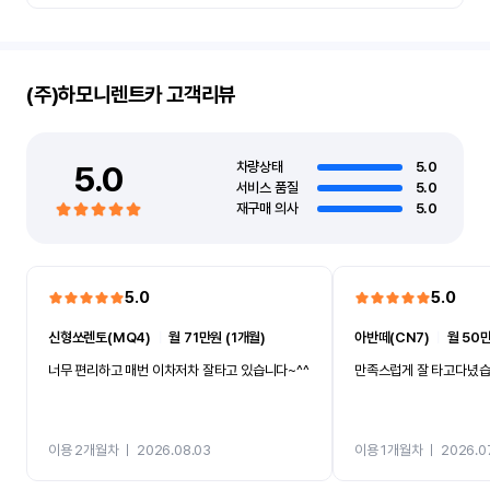
(주)하모니렌트카
고객리뷰
5.0
차량상태
5.0
서비스 품질
5.0
재구매 의사
5.0
5.0
5.0
신형쏘렌토(MQ4)
ㅣ
월 71만원 (1개월)
아반떼(CN7)
ㅣ
월 50만
너무 편리하고 매번 이차저차 잘타고 있습니다~^^
만족스럽게 잘 타고다녔
이용 2개월차
ㅣ
2026.08.03
이용 1개월차
ㅣ
2026.0