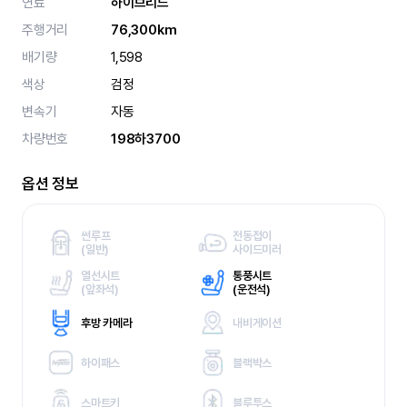
연료
하이브리드
주행거리
76,300km
배기량
1,598
색상
검정
변속기
자동
차량번호
198하3700
옵션 정보
썬루프
전동접이
(
일반)
사이드미러
열선시트
통풍시트
(
앞좌석)
(
운전석)
후방 카메라
내비게이션
하이패스
블랙박스
스마트키
블루투스