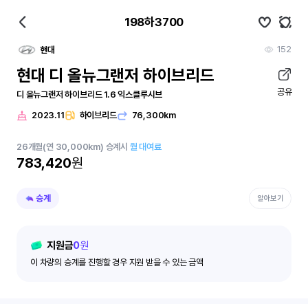
198하3700
152
현대
현대 디 올뉴그랜저 하이브리드
공유
디 올뉴그랜저 하이브리드 1.6 익스클루시브
2023.11
하이브리드
76,300km
26
개월
(연 30,000km)
승계시
월 대여료
783,420
원
승계
알아보기
지원금
0
원
이 차량의 승계를 진행할 경우 지원 받을 수 있는 금액