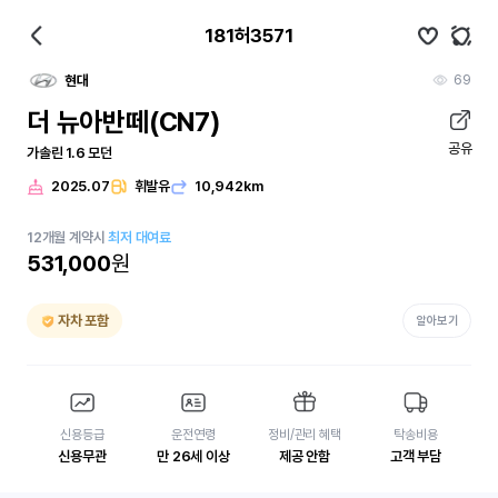
181허3571
69
현대
더 뉴아반떼(CN7)
공유
가솔린 1.6 모던
2025.07
휘발유
10,942km
12
개월
계약시
최저 대여료
531,000
원
자차 포함
알아보기
신용등급
운전연령
정비/관리 혜택
탁송비용
신용무관
만 26세 이상
제공 안함
고객 부담