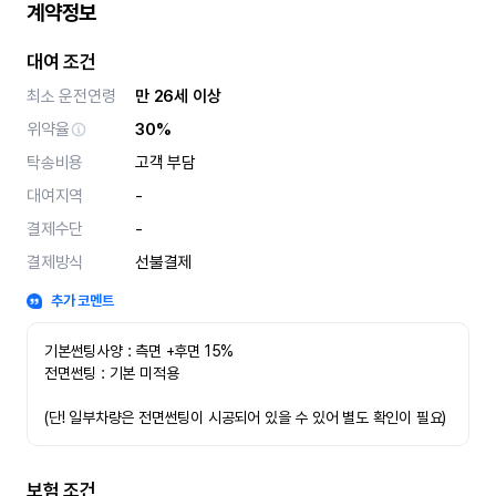
계약정보
대여 조건
최소 운전연령
만 26세 이상
위약율
30%
탁송비용
고객 부담
대여지역
-
결제수단
-
결제방식
선불결제
추가 코멘트
기본썬팅사양 : 측면 +후면 15%
전면썬팅 : 기본 미적용 
(단! 일부차량은 전면썬팅이 시공되어 있을 수 있어 별도 확인이 필요)
보험 조건