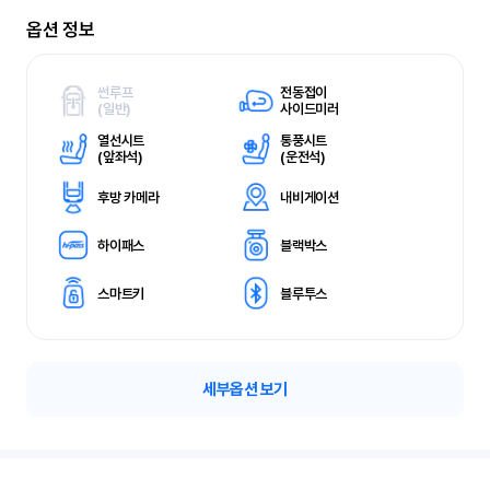
옵션 정보
썬루프
전동접이
(
일반)
사이드미러
열선시트
통풍시트
(
앞좌석)
(
운전석)
후방 카메라
내비게이션
하이패스
블랙박스
스마트키
블루투스
세부옵션 보기