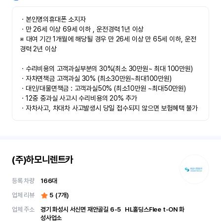
ㆍ본인명의휴대폰 소지자 

ㆍ만 26세 이상 69세 이하 , 운전경력 1년 이상

※ 대여 기간 1개월에 해당될 경우 만 26세 이상 만 65세 이하, 운전
경력 2년 이상

ㆍ수리비용의 고객과실부분의 30%(최소 30만원~ 최대 100만원)

ㆍ자차면책금 고객과실 30% (최소30만원~최대100만원) 

ㆍ대인/대물면책금 : 고객과실50% (최소10만원 ~최대50만원)

ㆍ12중 중과실 사고시 수리비용의 20% 추가

ㆍ자차사고, 차대차 사고발생시 당일 접수되지 않으면 보험혜택 불가
(주)하모니렌트카
등록 차량
166
대
업체 리뷰
5
(
7
개)
업체 주소
경기 화성시 서신면 재안골길 6-5	 HL홀딩스Flee t-ON 화
성사업소