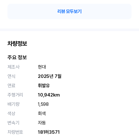
리뷰 모두보기
차량정보
주요 정보
제조사
현대
연식
2025년 7월
연료
휘발유
주행거리
10,942km
배기량
1,598
색상
회색
변속기
자동
차량번호
181허3571