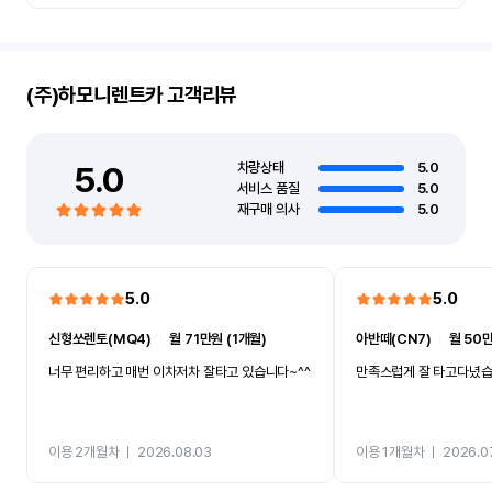
(주)하모니렌트카
고객리뷰
5.0
차량상태
5.0
서비스 품질
5.0
재구매 의사
5.0
5.0
5.0
신형쏘렌토(MQ4)
ㅣ
월 71만원 (1개월)
아반떼(CN7)
ㅣ
월 50만
너무 편리하고 매번 이차저차 잘타고 있습니다~^^
만족스럽게 잘 타고다녔
이용 2개월차
ㅣ
2026.08.03
이용 1개월차
ㅣ
2026.0