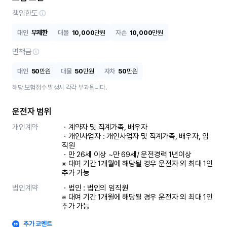
책임한도
대인
무제한
대물
10,000
만원
자손
10,000
만원
면책금
대인
50
만원
대물
50
만원
자차
50
만원
해당 보험접수 발생시 각각 부과됩니다.
운전자 범위
개인계약
ㆍ계약자 및 직계가족, 배우자

ㆍ개인사업자 : 개인사업자 및 직계가족, 배우자, 임
직원

ㆍ만 26세 이상 ~만 69세/ 운전경력 1년이상

※ 대여 기간 1개월에 해당될 경우 운전자 외 최대 1인 
추가 가능
법인계약
ㆍ법인 : 법인의 임직원

※ 대여 기간 1개월에 해당될 경우 운전자 외 최대 1인 
추가 가능
추가 코멘트