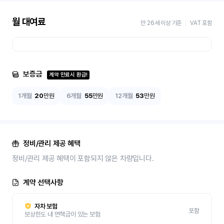
월 대여료
만 26세 이상 기준
VAT 포함
보증금
계약 만료시 환급!
1개월
20
만원
6개월
55
만원
12개월
53
만원
정비/관리 제공 혜택
정비/관리 제공 혜택이 포함되지 않은 차량입니다.
계약 선택사항
자차 보험
포함
보상한도 내 면책금이 있는 보험