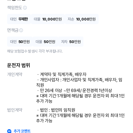
책임한도
대인
무제한
대물
10,000
만원
자손
10,000
만원
면책금
대인
50
만원
대물
50
만원
자차
50
만원
해당 보험접수 발생시 각각 부과됩니다.
운전자 범위
개인계약
ㆍ계약자 및 직계가족, 배우자

ㆍ개인사업자 : 개인사업자 및 직계가족, 배우자, 임
직원

ㆍ만 26세 이상 ~만 69세/ 운전경력 1년이상

※ 대여 기간 1개월에 해당될 경우 운전자 외 최대 1인 
추가 가능
법인계약
ㆍ법인 : 법인의 임직원

※ 대여 기간 1개월에 해당될 경우 운전자 외 최대 1인 
추가 가능
추가 코멘트