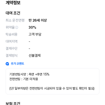
계약정보
대여 조건
최소 운전연령
만 26세 이상
위약율
30%
탁송비용
고객 부담
대여지역
-
결제수단
-
결제방식
선불결제
추가 코멘트
기본썬팅사양 : 측면 +후면 15%
전면썬팅 : 기본 미적용 
(단! 일부차량은 전면썬팅이 시공되어 있을 수 있어 별도 확인이 필요)
보험 조건