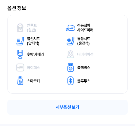
옵션 정보
썬루프
전동접이
(
일반)
사이드미러
열선시트
통풍시트
(
앞좌석)
(
운전석)
후방 카메라
내비게이션
하이패스
블랙박스
스마트키
블루투스
세부옵션 보기