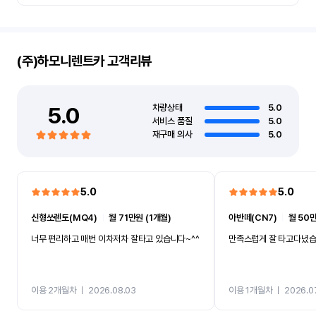
(주)하모니렌트카
고객리뷰
5.0
차량상태
5.0
서비스 품질
5.0
재구매 의사
5.0
5.0
5.0
신형쏘렌토(MQ4)
ㅣ
월 71만원 (1개월)
아반떼(CN7)
ㅣ
월 50만
너무 편리하고 매번 이차저차 잘타고 있습니다~^^
만족스럽게 잘 타고다녔
이용 2개월차
ㅣ
2026.08.03
이용 1개월차
ㅣ
2026.0