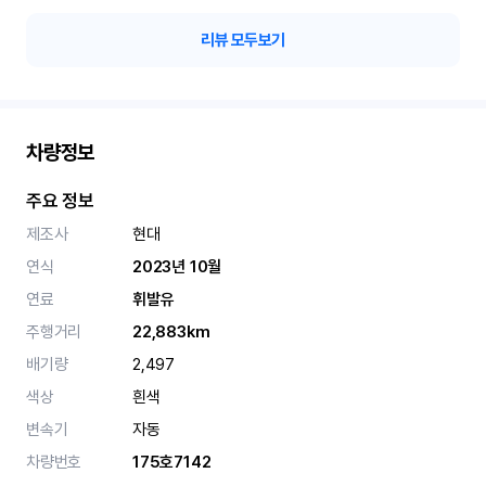
리뷰 모두보기
차량정보
주요 정보
제조사
현대
연식
2023년 10월
연료
휘발유
주행거리
22,883km
배기량
2,497
색상
흰색
변속기
자동
차량번호
175호7142