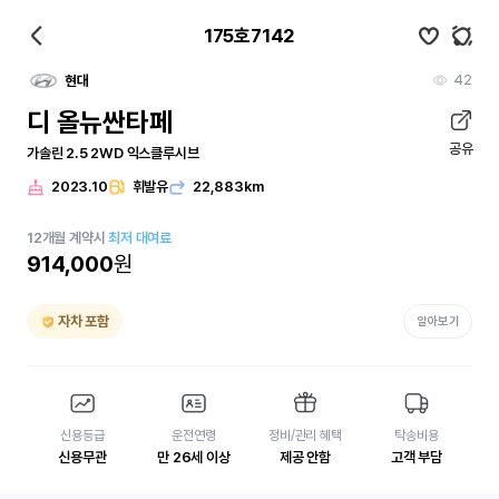
175호7142
42
현대
디 올뉴싼타페
공유
가솔린 2.5 2WD 익스클루시브
2023.10
휘발유
22,883km
12
개월
계약시
최저 대여료
914,000
원
자차 포함
알아보기
신용등급
운전연령
정비/관리 혜택
탁송비용
신용무관
만 26세 이상
제공 안함
고객 부담