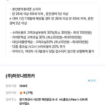
ㆍ본인명의휴대폰 소지자 

ㆍ만 26세 이상 69세 이하 , 운전경력 1년 이상

※ 대여 기간 1개월에 해당될 경우 만 26세 이상 만 65세 이하, 운전
경력 2년 이상

ㆍ수리비용의 고객과실부분의 30%(최소 30만원~ 최대 100만원)

ㆍ자차면책금 고객과실 30% (최소30만원~최대100만원) 

ㆍ대인/대물면책금 : 고객과실50% (최소10만원 ~최대50만원)

ㆍ12중 중과실 사고시 수리비용의 20% 추가

ㆍ자차사고, 차대차 사고발생시 당일 접수되지 않으면 보험혜택 불가
(주)하모니렌트카
등록 차량
166
대
업체 리뷰
5
(
7
개)
업체 주소
경기 화성시 서신면 재안골길 6-5	 HL홀딩스Flee t-ON 화
성사업소