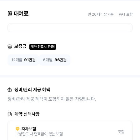
월 대여료
만 26세 이상 기준
VAT 포함
보증금
계약 만료시 환급!
12개월
91
만원
6개월
96
만원
정비/관리 제공 혜택
정비/관리 제공 혜택이 포함되지 않은 차량입니다.
계약 선택사항
자차 보험
포함
보상한도 내 면책금이 있는 보험