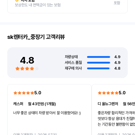
자차 보험
포함
보상한도 내 면책금이 있는 보험
sk렌터카_중장기
고객리뷰
4.8
차량상태
4.9
서비스 품질
4.9
재구매 의사
4.8
5.0
5.0
캐스퍼
ㅣ
월 43만원 (1개월)
디 올뉴그랜저
ㅣ
월 56만
너무 좋은 상태의 차량 받아서 잘 이용했어요! :)
좋은차량 합리적인 가격에
엇보다 항상 응대가 친절
는 기간동안 불편함이 없
까지 진행할만큼 여러가지
이용 2개월차
ㅣ
2026.07.31
이용 2개월차
ㅣ
2026.0