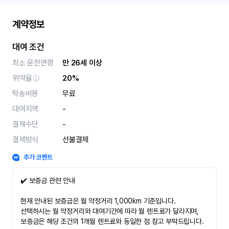
계약정보
대여 조건
최소 운전연령
만 26세 이상
위약율
20%
탁송비용
무료
대여지역
-
결제수단
-
결제방식
선불결제
추가 코멘트
✔️ 보증금 관련 안내
현재 안내된 보증금은 월 약정거리 1,000km 기준입니다.
선택하시는 월 약정거리와 대여기간에 따라 월 렌트료가 달라지며,
보증금은 해당 조건의 1개월 렌트료와 동일한 점 참고 부탁드립니다.