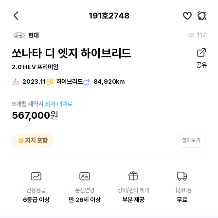
191호2748
117
현대
쏘나타 디 엣지 하이브리드
공유
2.0 HEV 프리미엄
2023.11
하이브리드
84,920km
9
개월
계약시
최저 대여료
567,000
원
자차 포함
알아보기
신용등급
운전연령
정비/관리 혜택
탁송비용
6등급 이상
만 26세 이상
부분 제공
무료