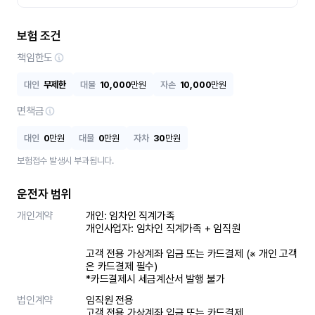
보험 조건
책임한도
대인
무제한
대물
10,000
만원
자손
10,000
만원
면책금
대인
0
만원
대물
0
만원
자차
30
만원
보험접수 발생시 부과됩니다.
운전자 범위
개인계약
개인: 임차인 직계가족 

개인사업자: 임차인 직계가족 + 임직원

고객 전용 가상계좌 입금 또는 카드결제 (※ 개인 고객
은 카드결제 필수)

*카드결제시 세금계산서 발행 불가
법인계약
임직원 전용

고객 전용 가상계좌 입금 또는 카드결제
