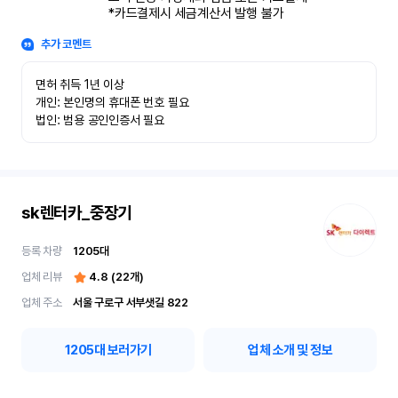
*카드결제시 세금계산서 발행 불가
추가 코멘트
면허 취득 1년 이상

개인: 본인명의 휴대폰 번호 필요

법인: 범용 공인인증서 필요
sk렌터카_중장기
등록 차량
1205
대
업체 리뷰
4.8
(
22
개)
업체 주소
서울 구로구 서부샛길 822
1205
대 보러가기
업체 소개 및 정보