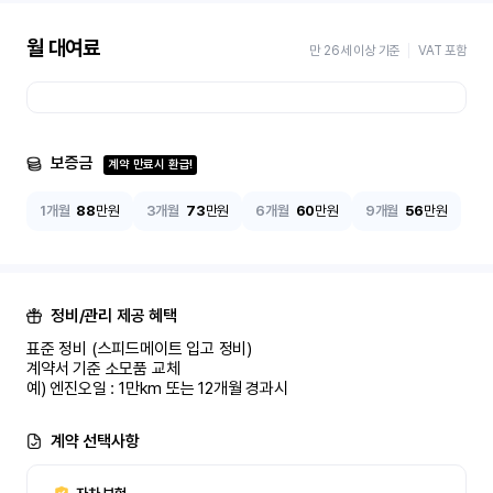
월 대여료
만 26세 이상 기준
VAT 포함
보증금
계약 만료시 환급!
1개월
88
만원
3개월
73
만원
6개월
60
만원
9개월
56
만원
정비/관리 제공 혜택
표준 정비 (스피드메이트 입고 정비)

계약서 기준 소모품 교체

예) 엔진오일 : 1만km 또는 12개월 경과시
계약 선택사항