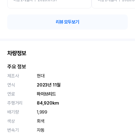
카 렌트 고민없이 강추합니
리뷰 모두보기
차량정보
주요 정보
제조사
현대
연식
2023년 11월
연료
하이브리드
주행거리
84,920km
배기량
1,999
색상
회색
변속기
자동