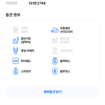
차량번호
191호2748
옵션 정보
썬루프
전동접이
(
일반)
사이드미러
열선시트
통풍시트
(
앞좌석)
(
운전석)
후방 카메라
내비게이션
하이패스
블랙박스
스마트키
블루투스
세부옵션 보기