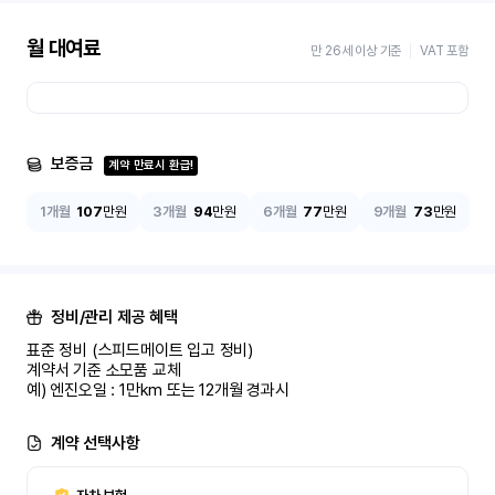
월 대여료
만 26세 이상 기준
VAT 포함
보증금
계약 만료시 환급!
1개월
107
만원
3개월
94
만원
6개월
77
만원
9개월
73
만원
정비/관리 제공 혜택
표준 정비 (스피드메이트 입고 정비)

계약서 기준 소모품 교체

예) 엔진오일 : 1만km 또는 12개월 경과시
계약 선택사항