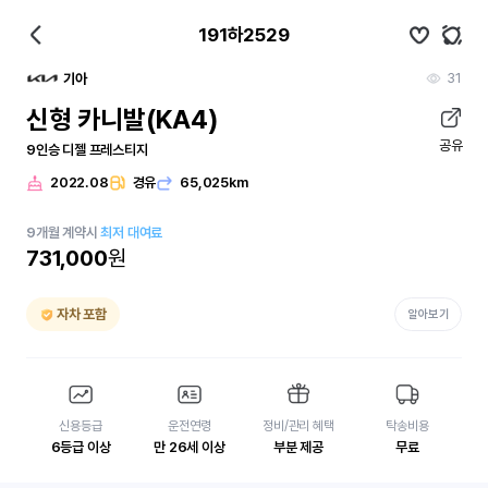
191하2529
31
기아
신형 카니발(KA4)
공유
9인승 디젤 프레스티지
2022.08
경유
65,025km
9
개월
계약시
최저 대여료
731,000
원
자차 포함
알아보기
신용등급
운전연령
정비/관리 혜택
탁송비용
6등급 이상
만 26세 이상
부분 제공
무료