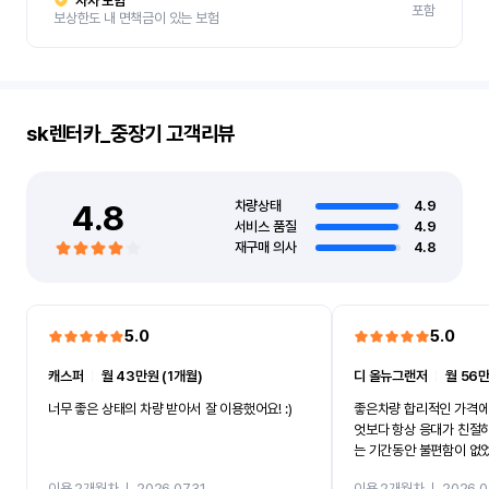
자차 보험
포함
보상한도 내 면책금이 있는 보험
sk렌터카_중장기
고객리뷰
4.8
차량상태
4.9
서비스 품질
4.9
재구매 의사
4.8
5.0
5.0
캐스퍼
ㅣ
월 43만원 (1개월)
디 올뉴그랜저
ㅣ
월 56만
너무 좋은 상태의 차량 받아서 잘 이용했어요! :)
좋은차량 합리적인 가격에
엇보다 항상 응대가 친절
는 기간동안 불편함이 없
까지 진행할만큼 여러가지
이용 2개월차
ㅣ
2026.07.31
이용 2개월차
ㅣ
2026.0