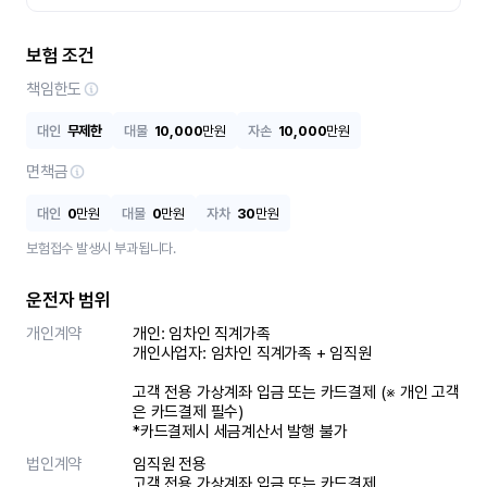
보험 조건
책임한도
대인
무제한
대물
10,000
만원
자손
10,000
만원
면책금
대인
0
만원
대물
0
만원
자차
30
만원
보험접수 발생시 부과됩니다.
운전자 범위
개인계약
개인: 임차인 직계가족 

개인사업자: 임차인 직계가족 + 임직원

고객 전용 가상계좌 입금 또는 카드결제 (※ 개인 고객
은 카드결제 필수)

*카드결제시 세금계산서 발행 불가
법인계약
임직원 전용

고객 전용 가상계좌 입금 또는 카드결제
