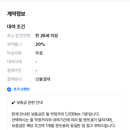
계약정보
대여 조건
최소 운전연령
만 26세 이상
위약율
20%
탁송비용
무료
대여지역
-
결제수단
-
결제방식
선불결제
추가 코멘트
✔️ 보증금 관련 안내
현재 안내된 보증금은 월 약정거리 1,000km 기준입니다.
선택하시는 월 약정거리와 대여기간에 따라 월 렌트료가 달라지며,
보증금은 해당 조건의 1개월 렌트료와 동일한 점 참고 부탁드립니다.