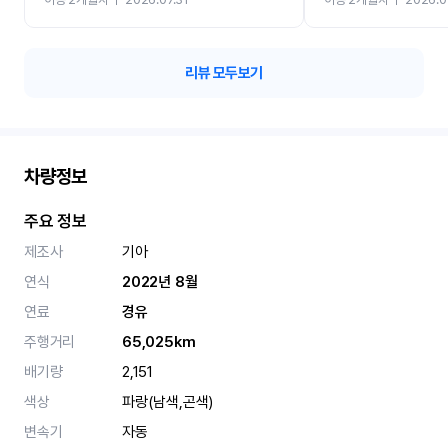
카 렌트 고민없이 강추합니
리뷰 모두보기
차량정보
주요 정보
제조사
기아
연식
2022년 8월
연료
경유
주행거리
65,025km
배기량
2,151
색상
파랑(남색,곤색)
변속기
자동