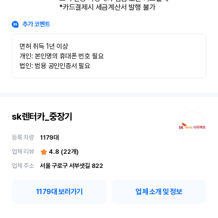
*카드결제시 세금계산서 발행 불가
추가 코멘트
면허 취득 1년 이상

개인: 본인명의 휴대폰 번호 필요

법인: 범용 공인인증서 필요
sk렌터카_중장기
등록 차량
1179
대
업체 리뷰
4.8
(
22
개)
업체 주소
서울 구로구 서부샛길 822
1179
대 보러가기
업체 소개 및 정보