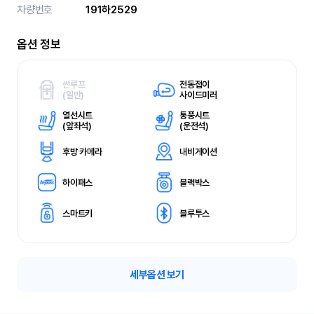
차량번호
191하2529
옵션 정보
썬루프
전동접이
(
일반)
사이드미러
열선시트
통풍시트
(
앞좌석)
(
운전석)
후방 카메라
내비게이션
하이패스
블랙박스
스마트키
블루투스
세부옵션 보기