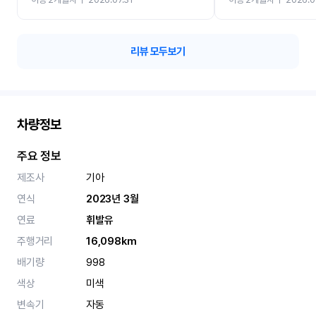
카 렌트 고민없이 강추합니
리뷰 모두보기
차량정보
주요 정보
제조사
기아
연식
2023년 3월
연료
휘발유
주행거리
16,098km
배기량
998
색상
미색
변속기
자동