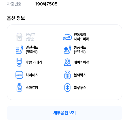
차량번호
190하7505
옵션 정보
썬루프
전동접이
(
일반)
사이드미러
열선시트
통풍시트
(
앞좌석)
(
운전석)
후방 카메라
내비게이션
하이패스
블랙박스
스마트키
블루투스
세부옵션 보기