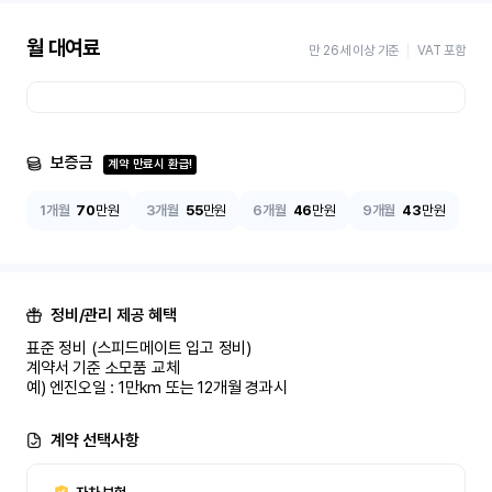
월 대여료
만 26세 이상 기준
VAT 포함
보증금
계약 만료시 환급!
1개월
70
만원
3개월
55
만원
6개월
46
만원
9개월
43
만원
정비/관리 제공 혜택
표준 정비 (스피드메이트 입고 정비)

계약서 기준 소모품 교체

예) 엔진오일 : 1만km 또는 12개월 경과시
계약 선택사항