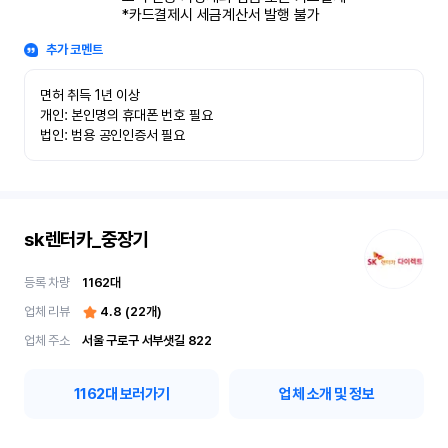
*카드결제시 세금계산서 발행 불가
추가 코멘트
면허 취득 1년 이상

개인: 본인명의 휴대폰 번호 필요

법인: 범용 공인인증서 필요
sk렌터카_중장기
등록 차량
1162
대
업체 리뷰
4.8
(
22
개)
업체 주소
서울 구로구 서부샛길 822
1162
대 보러가기
업체 소개 및 정보