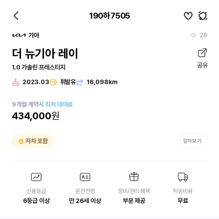
190하7505
28
기아
더 뉴기아 레이
공유
1.0 가솔린 프레스티지
2023.03
휘발유
16,098km
9
개월
계약시
최저 대여료
434,000
원
자차 포함
알아보기
신용등급
운전연령
정비/관리 혜택
탁송비용
6등급 이상
만 26세 이상
부분 제공
무료