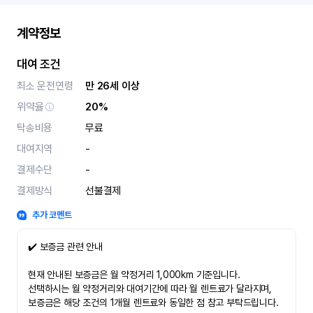
계약정보
대여 조건
최소 운전연령
만 26세 이상
위약율
20%
탁송비용
무료
대여지역
-
결제수단
-
결제방식
선불결제
추가 코멘트
✔️ 보증금 관련 안내
현재 안내된 보증금은 월 약정거리 1,000km 기준입니다.
선택하시는 월 약정거리와 대여기간에 따라 월 렌트료가 달라지며,
보증금은 해당 조건의 1개월 렌트료와 동일한 점 참고 부탁드립니다.