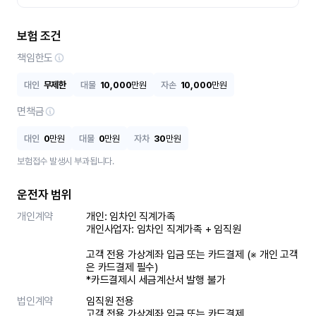
보험 조건
책임한도
대인
무제한
대물
10,000
만원
자손
10,000
만원
면책금
대인
0
만원
대물
0
만원
자차
30
만원
보험접수 발생시 부과됩니다.
운전자 범위
개인계약
개인: 임차인 직계가족 

개인사업자: 임차인 직계가족 + 임직원

고객 전용 가상계좌 입금 또는 카드결제 (※ 개인 고객
은 카드결제 필수)

*카드결제시 세금계산서 발행 불가
법인계약
임직원 전용

고객 전용 가상계좌 입금 또는 카드결제
