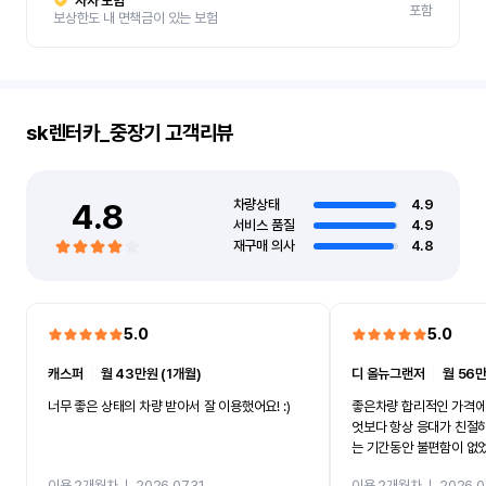
자차 보험
포함
보상한도 내 면책금이 있는 보험
sk렌터카_중장기
고객리뷰
4.8
차량상태
4.9
서비스 품질
4.9
재구매 의사
4.8
5.0
5.0
캐스퍼
ㅣ
월 43만원 (1개월)
디 올뉴그랜저
ㅣ
월 56만
너무 좋은 상태의 차량 받아서 잘 이용했어요! :)
좋은차량 합리적인 가격에
엇보다 항상 응대가 친절
는 기간동안 불편함이 없
까지 진행할만큼 여러가지
이용 2개월차
ㅣ
2026.07.31
이용 2개월차
ㅣ
2026.0