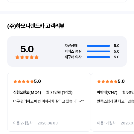
(주)하모니렌트카
고객리뷰
5.0
차량상태
5.0
서비스 품질
5.0
재구매 의사
5.0
5.0
5.0
신형쏘렌토(MQ4)
ㅣ
월 71만원 (1개월)
아반떼(CN7)
ㅣ
월 50만
너무 편리하고 매번 이차저차 잘타고 있습니다~^^
만족스럽게 잘 타고다녔
이용 2개월차
ㅣ
2026.08.03
이용 1개월차
ㅣ
2026.0