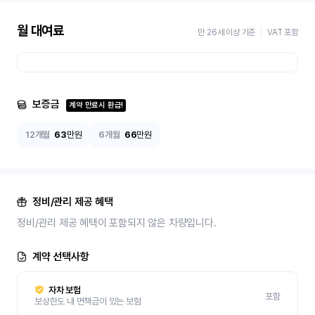
월 대여료
만 26세 이상 기준
VAT 포함
보증금
계약 만료시 환급!
12개월
63
만원
6개월
66
만원
정비/관리 제공 혜택
정비/관리 제공 혜택이 포함되지 않은 차량입니다.
계약 선택사항
자차 보험
포함
보상한도 내 면책금이 있는 보험