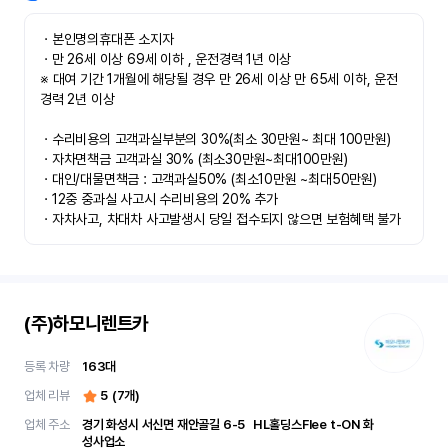
ㆍ본인명의휴대폰 소지자 

ㆍ만 26세 이상 69세 이하 , 운전경력 1년 이상

※ 대여 기간 1개월에 해당될 경우 만 26세 이상 만 65세 이하, 운전
경력 2년 이상

ㆍ수리비용의 고객과실부분의 30%(최소 30만원~ 최대 100만원)

ㆍ자차면책금 고객과실 30% (최소30만원~최대100만원) 

ㆍ대인/대물면책금 : 고객과실50% (최소10만원 ~최대50만원)

ㆍ12중 중과실 사고시 수리비용의 20% 추가

ㆍ자차사고, 차대차 사고발생시 당일 접수되지 않으면 보험혜택 불가
(주)하모니렌트카
등록 차량
163
대
업체 리뷰
5
(
7
개)
업체 주소
경기 화성시 서신면 재안골길 6-5	 HL홀딩스Flee t-ON 화
성사업소