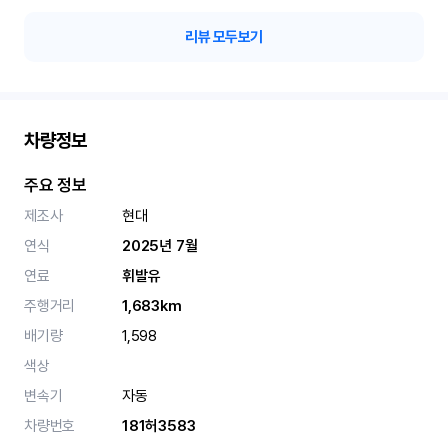
리뷰 모두보기
차량정보
주요 정보
제조사
현대
연식
2025년 7월
연료
휘발유
주행거리
1,683km
배기량
1,598
색상
변속기
자동
차량번호
181허3583