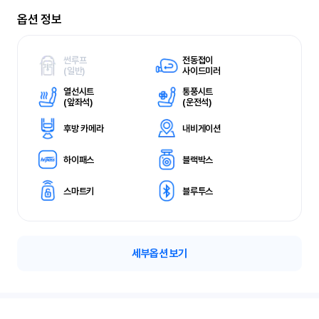
옵션 정보
썬루프
전동접이
(
일반)
사이드미러
열선시트
통풍시트
(
앞좌석)
(
운전석)
후방 카메라
내비게이션
하이패스
블랙박스
스마트키
블루투스
세부옵션 보기