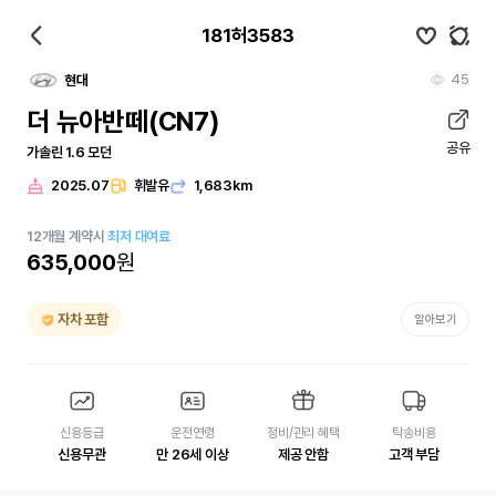
181허3583
45
현대
더 뉴아반떼(CN7)
공유
가솔린 1.6 모던
2025.07
휘발유
1,683km
12
개월
계약시
최저 대여료
635,000
원
자차 포함
알아보기
신용등급
운전연령
정비/관리 혜택
탁송비용
신용무관
만 26세 이상
제공 안함
고객 부담