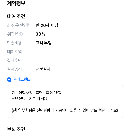
계약정보
대여 조건
최소 운전연령
만 26세 이상
위약율
30%
탁송비용
고객 부담
대여지역
-
결제수단
-
결제방식
선불결제
추가 코멘트
기본썬팅사양 : 측면 +후면 15%
전면썬팅 : 기본 미적용 
(단! 일부차량은 전면썬팅이 시공되어 있을 수 있어 별도 확인이 필요)
보험 조건