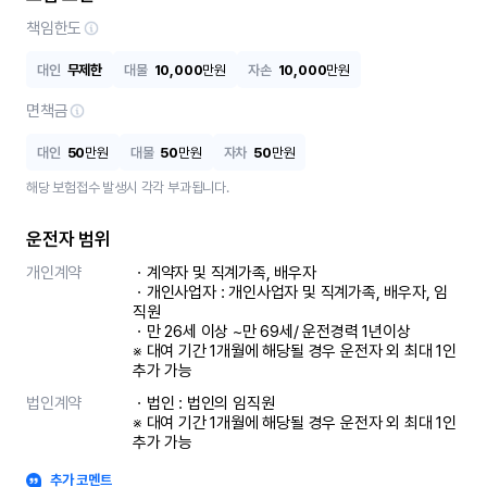
책임한도
대인
무제한
대물
10,000
만원
자손
10,000
만원
면책금
대인
50
만원
대물
50
만원
자차
50
만원
해당 보험접수 발생시 각각 부과됩니다.
운전자 범위
개인계약
ㆍ계약자 및 직계가족, 배우자

ㆍ개인사업자 : 개인사업자 및 직계가족, 배우자, 임
직원

ㆍ만 26세 이상 ~만 69세/ 운전경력 1년이상

※ 대여 기간 1개월에 해당될 경우 운전자 외 최대 1인 
추가 가능
법인계약
ㆍ법인 : 법인의 임직원

※ 대여 기간 1개월에 해당될 경우 운전자 외 최대 1인 
추가 가능
추가 코멘트