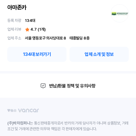
아마존카
등록 차량
134
대
업체 리뷰
4.7
(
1
개)
업체 주소
서울 영등포구 의사당대로 8	 태흥빌딩 8층
134
대 보러가기
업체 소개 및 정보
반납/환불 정책 및 유의사항
(주)박차컴퍼니
는 통신판매중개자로서 반카의 거래 당사자가 아니며 상품정보, 거래
조건 및 거래에 관련한 의무와 책임은 각 판매자에게 있습니다.