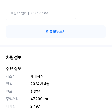
이용 1개월차
ㅣ
2024.04.04
리뷰 모두보기
차량정보
주요 정보
제조사
제네시스
연식
2024년 4월
연료
휘발유
주행거리
47,290km
배기량
2,497