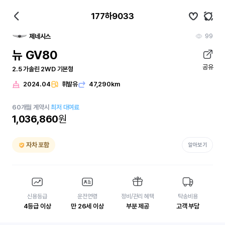
177하9033
99
제네시스
뉴 GV80
공유
2.5 가솔린 2WD 기본형
2024.04
휘발유
47,290km
60
개월
계약시
최저 대여료
1,036,860
원
자차 포함
알아보기
신용등급
운전연령
정비/관리 혜택
탁송비용
4등급 이상
만 26세 이상
부분 제공
고객 부담