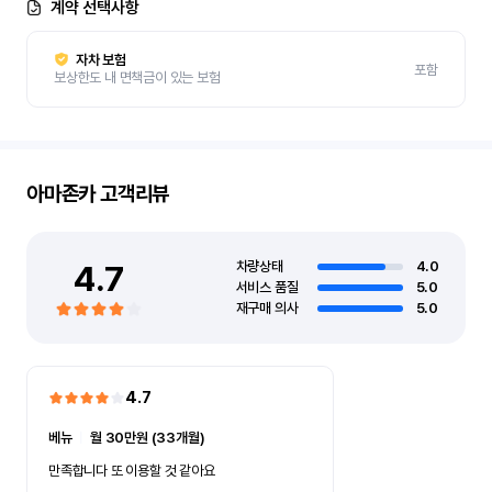
계약 선택사항
자차 보험
포함
보상한도 내 면책금이 있는 보험
아마존카
고객리뷰
4.7
차량상태
4.0
서비스 품질
5.0
재구매 의사
5.0
4.7
베뉴
ㅣ
월 30만원 (33개월)
만족합니다 또 이용할 것 같아요