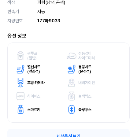
색상
파랑(남색,곤색)
변속기
자동
차량번호
177하9033
옵션 정보
썬루프
전동접이
(
일반)
사이드미러
열선시트
통풍시트
(
앞좌석)
(
운전석)
후방 카메라
내비게이션
하이패스
블랙박스
스마트키
블루투스
세부옵션 보기