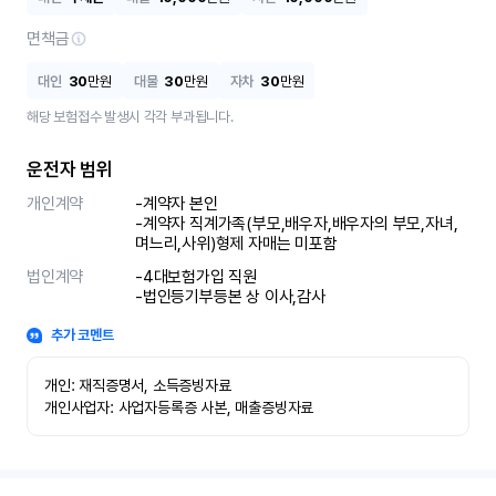
면책금
대인
30
만원
대물
30
만원
자차
30
만원
해당 보험접수 발생시 각각 부과됩니다.
운전자 범위
개인계약
-계약자 본인 

-계약자 직계가족(부모,배우자,배우자의 부모,자녀,
며느리,사위)형제 자매는 미포함
법인계약
-4대보험가입 직원 

-법인등기부등본 상 이사,감사
추가 코멘트
개인: 재직증명서, 소득증빙자료

개인사업자: 사업자등록증 사본, 매출증빙자료