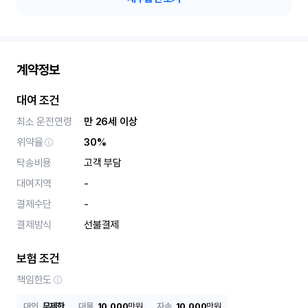
계약정보
대여 조건
최소 운전연령
만 26세 이상
위약율
30%
탁송비용
고객 부담
대여지역
-
결제수단
-
결제방식
선불결제
보험 조건
책임한도
대인
무제한
대물
10,000
만원
자손
10,000
만원