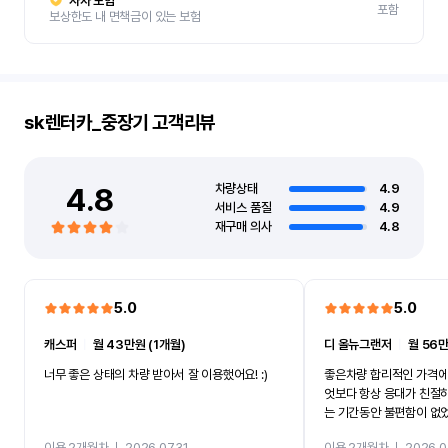
자차 보험
포함
보상한도 내 면책금이 있는 보험
sk렌터카_중장기
고객리뷰
4.8
차량상태
4.9
서비스 품질
4.9
재구매 의사
4.8
5.0
5.0
캐스퍼
ㅣ
월 43만원 (1개월)
디 올뉴그랜저
ㅣ
월 56만
너무 좋은 상태의 차량 받아서 잘 이용했어요! :)
좋은차량 합리적인 가격에
엇보다 항상 응대가 친절
는 기간동안 불편함이 없
까지 진행할만큼 여러가지
이용 2개월차
ㅣ
2026.07.31
이용 2개월차
ㅣ
2026.0