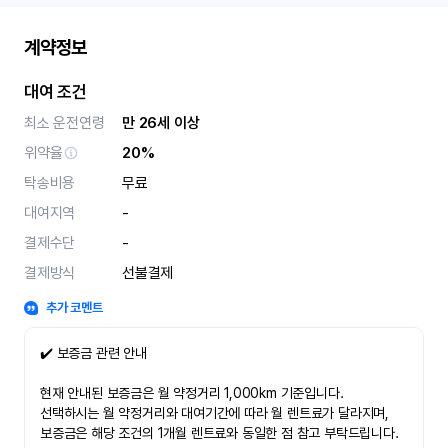
계약정보
대여 조건
최소 운전연령
만 26세 이상
위약율
20%
탁송비용
무료
대여지역
-
결제수단
-
결제방식
선불결제
추가 코멘트
✔️ 보증금 관련 안내
현재 안내된 보증금은 월 약정거리 1,000km 기준입니다.
선택하시는 월 약정거리와 대여기간에 따라 월 렌트료가 달라지며,
보증금은 해당 조건의 1개월 렌트료와 동일한 점 참고 부탁드립니다.