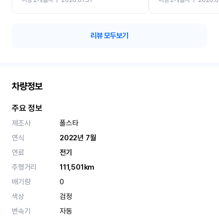
카 렌트 고민없이 강추합니
리뷰 모두보기
차량정보
주요 정보
제조사
폴스타
연식
2022년 7월
연료
전기
주행거리
111,501km
배기량
0
색상
검정
변속기
자동