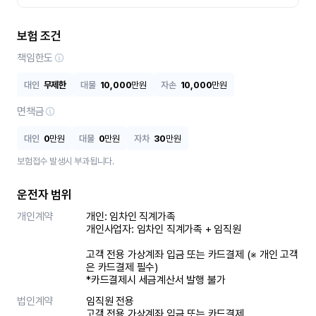
보험 조건
책임한도
대인
무제한
대물
10,000
만원
자손
10,000
만원
면책금
대인
0
만원
대물
0
만원
자차
30
만원
보험접수 발생시 부과됩니다.
운전자 범위
개인계약
개인: 임차인 직계가족 

개인사업자: 임차인 직계가족 + 임직원

고객 전용 가상계좌 입금 또는 카드결제 (※ 개인 고객
은 카드결제 필수)

*카드결제시 세금계산서 발행 불가
법인계약
임직원 전용

고객 전용 가상계좌 입금 또는 카드결제
