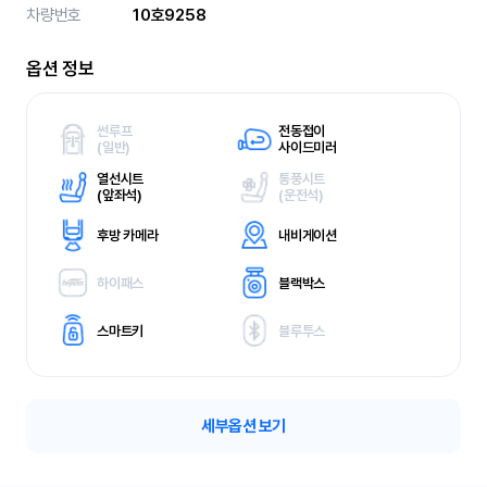
차량번호
10호9258
옵션 정보
썬루프
전동접이
(
일반)
사이드미러
열선시트
통풍시트
(
앞좌석)
(
운전석)
후방 카메라
내비게이션
하이패스
블랙박스
스마트키
블루투스
세부옵션 보기