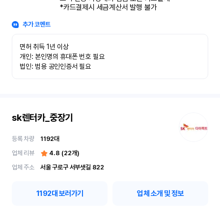
*카드결제시 세금계산서 발행 불가
추가 코멘트
면허 취득 1년 이상

개인: 본인명의 휴대폰 번호 필요

법인: 범용 공인인증서 필요
sk렌터카_중장기
등록 차량
1192
대
업체 리뷰
4.8
(
22
개)
업체 주소
서울 구로구 서부샛길 822
1192
대 보러가기
업체 소개 및 정보