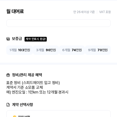
월 대여료
만 26세 이상 기준
VAT 포함
보증금
계약 만료시 환급!
1개월
103
만원
3개월
90
만원
6개월
74
만원
9개월
70
만원
정비/관리 제공 혜택
표준 정비 (스피드메이트 입고 정비)

계약서 기준 소모품 교체

예) 엔진오일 : 1만km 또는 12개월 경과시
계약 선택사항