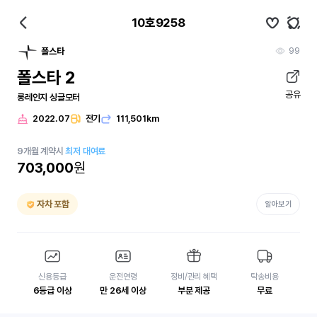
10호9258
99
폴스타
폴스타 2
공유
롱레인지 싱글모터
2022.07
전기
111,501km
9
개월
계약시
최저 대여료
703,000
원
자차 포함
알아보기
신용등급
운전연령
정비/관리 혜택
탁송비용
6등급 이상
만 26세 이상
부분 제공
무료