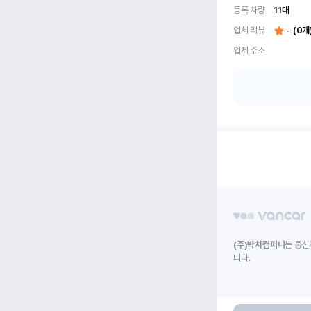
등록 차량
11
대
업체 리뷰
-
(
0
개
업체 주소
(주)박차컴퍼니
는 통신
니다.