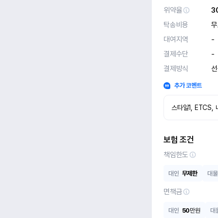
위약율
3
탁송비용
무
대여지역
-
결제수단
-
결제방식
선
추가 코멘트
스타일1, ETCS
보험 조건
책임한도
대인
무제한
대물
면책금
대인
50
만원
대