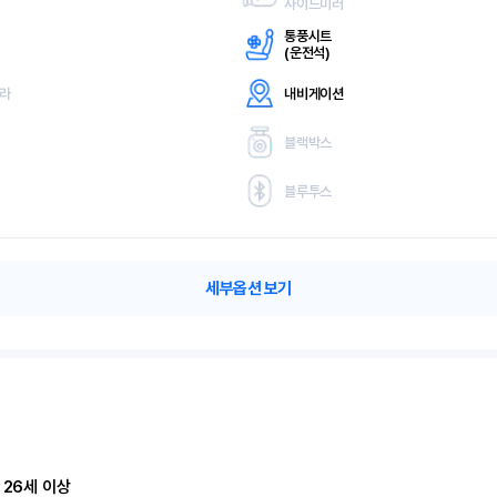
사이드미러
통풍시트
(
운전석)
메라
내비게이션
블랙박스
블루투스
세부옵션 보기
 26세 이상