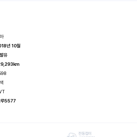
아
018년 10월
발유
29,293km
598
색
VT
2루5577
전동접이