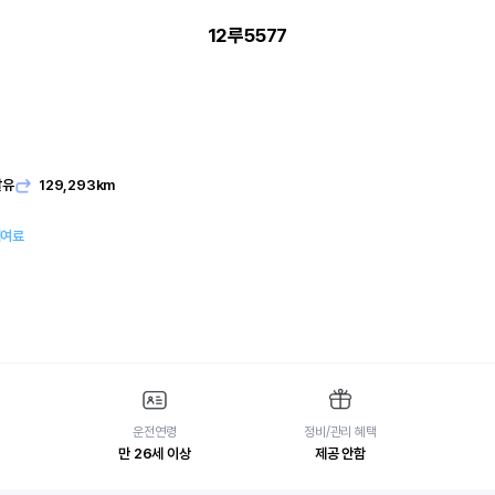
12루5577
발유
129,293km
대여료
운전연령
정비/관리 혜택
만 26세 이상
제공 안함