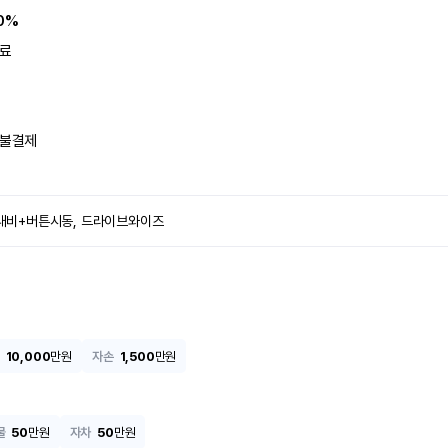
0%
료
불결제
, 내비+버튼시동, 드라이브와이즈
10,000
만원
자손
1,500
만원
물
50
만원
자차
50
만원