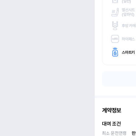
(
일반)
열선시트
(
앞좌석)
후방 카
하이패스
스마트키
계약정보
대여 조건
최소 운전연령
만