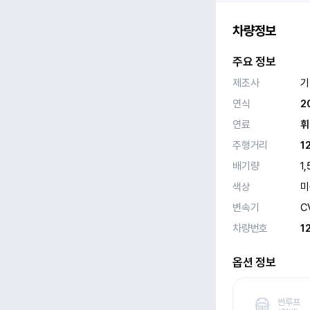
차량정보
주요 정보
제조사
기
연식
2
연료
휘
주행거리
1
배기량
1,
색상
미
변속기
C
차량번호
1
옵션 정보
썬루프