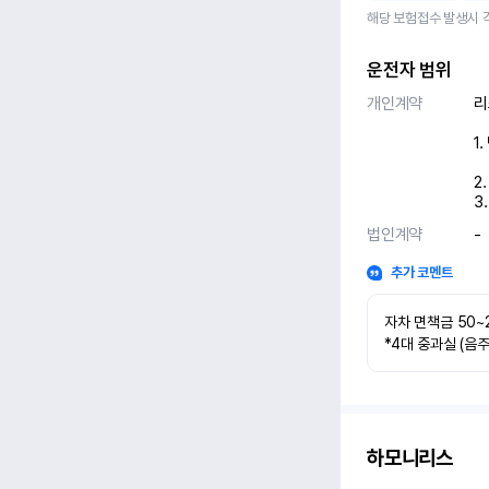
해당 보험접수 발생시 
운전자 범위
개인계약
리
1
2.
3
법인계약
-
추가 코멘트
자차 면책금 50~
*4대 중과실 (음
하모니리스