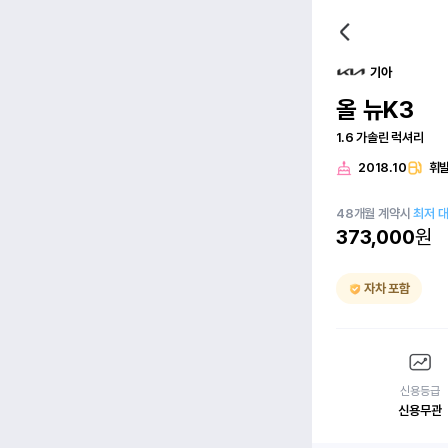
기아
올 뉴K3
1.6 가솔린 럭셔리
2018.10
휘
48
개월
계약시
최저 
373,000
원
자차 포함
신용등급
신용무관