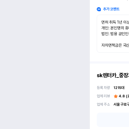
추가 코멘트
면허 취득 1년 이상
개인: 본인명의 휴
법인: 범용 공인인
자차면책금은 국산차
sk렌터카_중장
등록 차량
1215
대
업체 리뷰
4.8
(
업체 주소
서울 구로구