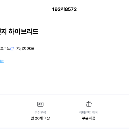
192허8572
엣지 하이브리드
이브리드
75,206km
여료
운전연령
정비/관리 혜택
만 26세 이상
부분 제공