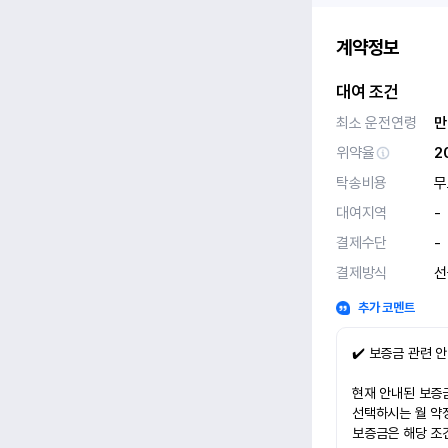
계약정보
대여 조건
최소 운전연령
만
위약율
2
탁송비용
무
대여지역
-
결제수단
-
결제방식
선
추가 코멘트
✔️ 보증금 관련 
현재 안내된 보증금
선택하시는 월 약
보증금은 해당 조