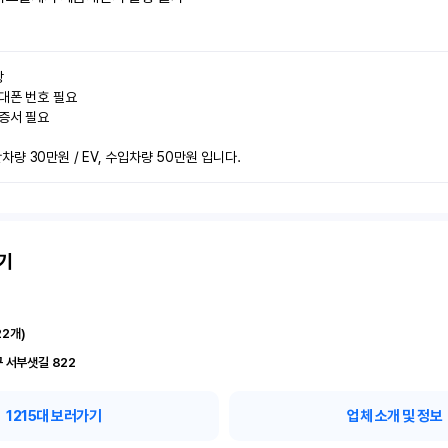


대폰 번호 필요

증서 필요

량 30만원 / EV, 수입차량 50만원 입니다.
기
22
개)
 서부샛길 822
1215
대 보러가기
업체 소개 및 정보