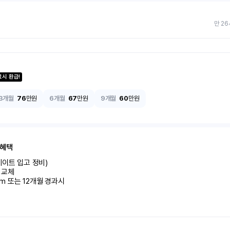
만 26
료시 환급!
3개월
76
만원
6개월
67
만원
9개월
60
만원
 혜택
이트 입고 정비)

교체

km 또는 12개월 경과시