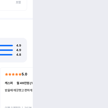
포함
4.9
4.9
4.8
5.0
5.0
캐스퍼
ㅣ
월 46만원 (1개월)
EV6
ㅣ
월 74만원 (1개월)
받을때 깨끗햇고 편하게 잘이용했습니다!
전기차 처음 타봤는데 편하게 
니다
이용 2개월차
ㅣ
2026.07.08
이용 2개월차
ㅣ
2026.06.10