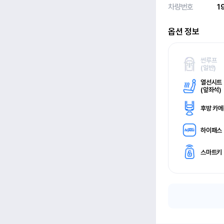
차량번호
1
옵션 정보
썬루프
(
일반)
열선시트
(
앞좌석)
후방 카
하이패스
스마트키