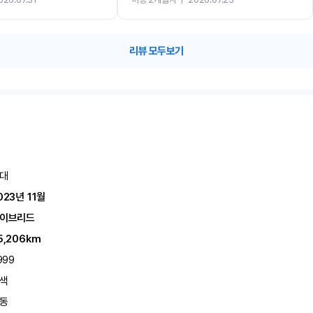
카 렌트 고민없이 강추합니다!!
리뷰 모두보기
대
023년 11월
이브리드
5,206km
999
색
동