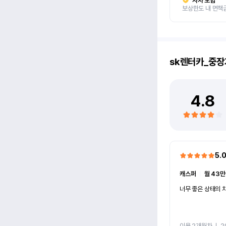
자차 보험
보상한도 내 면책
sk렌터카_중장
4.8
5.
캐스퍼
ㅣ
월 43만
너무 좋은 상태의 차
이용 2개월차
ㅣ
2