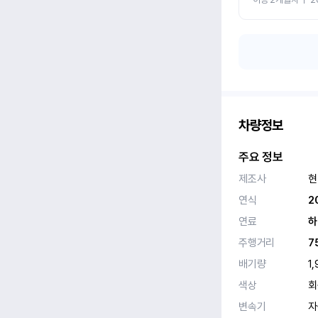
차량정보
주요 정보
제조사
현
연식
2
연료
하
주행거리
7
배기량
1,
색상
회
변속기
자