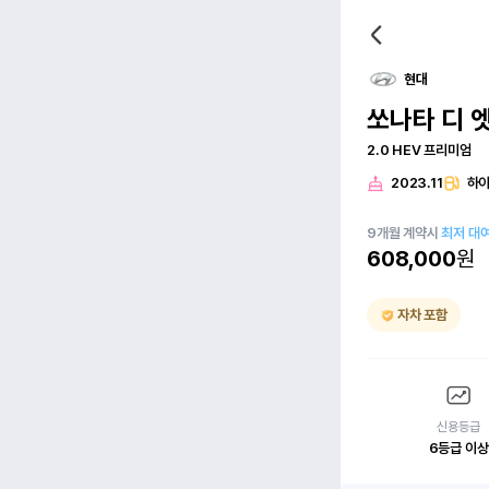
현대
쏘나타 디 
2.0 HEV 프리미엄
2023.11
하
9
개월
계약시
최저 대
608,000
원
자차 포함
신용등급
6등급 이상