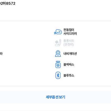
92허8572
전동접이
사이드미러
통풍시트
(
운전석)
메라
내비게이션
블랙박스
블루투스
세부옵션 보기