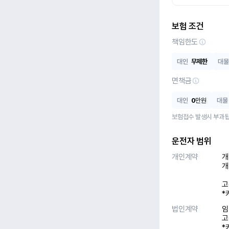
보험 조건
책임한도
대인
무제한
대물
면책금
대인
0
만원
대물
보험접수 발생시 부과됩
운전자 범위
개인계약
개
개
고
*
법인계약
임
고
*