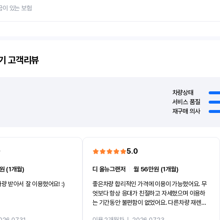
금이 있는 보험
기
고객리뷰
차량상태
서비스 품질
재구매 의사
0
5.0
원 (1개월)
디 올뉴그랜저
ㅣ
월 56만원 (1개월)
량 받아서 잘 이용했어요! :)
좋은차량 합리적인 가격에 이용이 가능했어요. 무
엇보다 항상 응대가 친절하고 자세했으며 이용하
는 기간동안 불편함이 없었어요. 다른차량 재렌트
까지 진행할만큼 여러가지로 만족스럽습니다. 반
026.07.31
이용 2개월차
ㅣ
2026.07.23