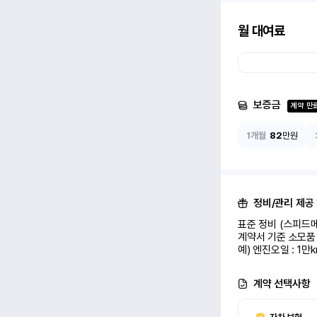
월 대여료
보증금
계약 만
1개월
82
만원
정비/관리 제공
표준 정비 (스피드메
계약서 기준 소모품 
예) 엔진오일 : 1만
계약 선택사항