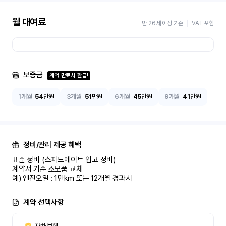
월 대여료
만 26세 이상 기준
VAT 포함
보증금
계약 만료시 환급!
1개월
54
만원
3개월
51
만원
6개월
45
만원
9개월
41
만원
정비/관리 제공 혜택
표준 정비 (스피드메이트 입고 정비)

계약서 기준 소모품 교체

예) 엔진오일 : 1만km 또는 12개월 경과시
계약 선택사항