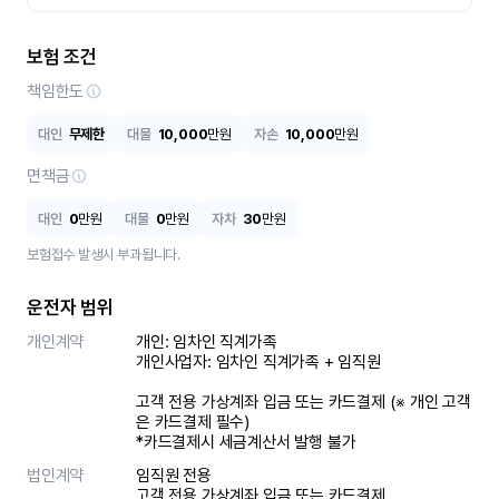
보험 조건
책임한도
대인
무제한
대물
10,000
만원
자손
10,000
만원
면책금
대인
0
만원
대물
0
만원
자차
30
만원
보험접수 발생시 부과됩니다.
운전자 범위
개인계약
개인: 임차인 직계가족 

개인사업자: 임차인 직계가족 + 임직원

고객 전용 가상계좌 입금 또는 카드결제 (※ 개인 고객
은 카드결제 필수)

*카드결제시 세금계산서 발행 불가
법인계약
임직원 전용

고객 전용 가상계좌 입금 또는 카드결제
