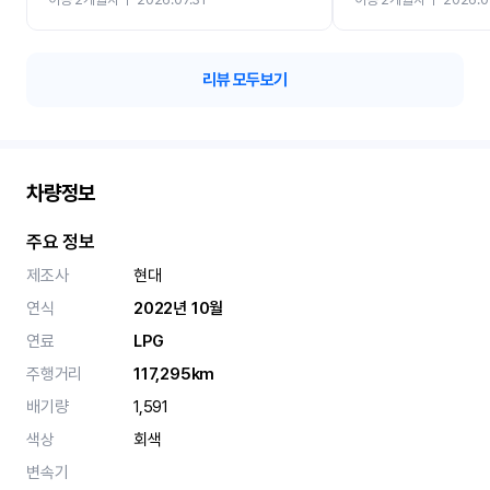
카 렌트 고민없이 강추합니
리뷰 모두보기
차량정보
주요 정보
제조사
현대
연식
2022년 10월
연료
LPG
주행거리
117,295km
배기량
1,591
색상
회색
변속기