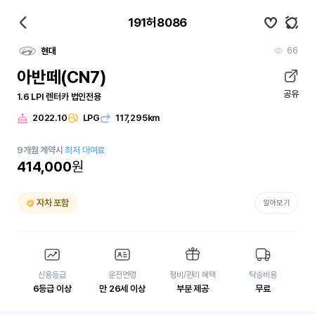
191허8086
66
현대
아반떼(CN7)
공유
1.6 LPI 렌터카 법인전용
2022.10
LPG
117,295km
9
개월
계약시
최저 대여료
414,000
원
자차 포함
알아보기
신용등급
운전연령
정비/관리 혜택
탁송비용
6등급 이상
만 26세 이상
부분 제공
무료