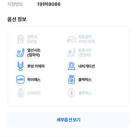
차량번호
191허8086
옵션 정보
썬루프
전동접이
(
일반)
사이드미러
열선시트
통풍시트
(
앞좌석)
(
운전석)
후방 카메라
내비게이션
하이패스
블랙박스
스마트키
블루투스
세부옵션 보기