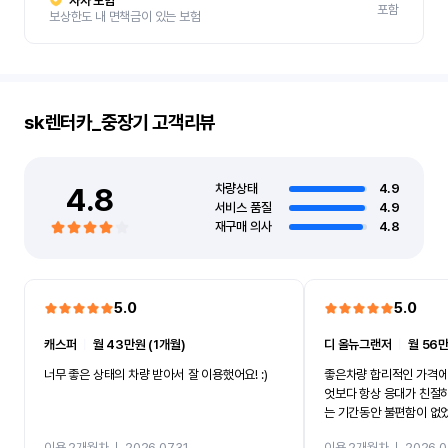
자차 보험
포함
보상한도 내 면책금이 있는 보험
sk렌터카_중장기
고객리뷰
4.8
차량상태
4.9
서비스 품질
4.9
재구매 의사
4.8
5.0
5.0
캐스퍼
ㅣ
월 43만원 (1개월)
디 올뉴그랜저
ㅣ
월 56만
너무 좋은 상태의 차량 받아서 잘 이용했어요! :)
좋은차량 합리적인 가격에
엇보다 항상 응대가 친절
는 기간동안 불편함이 없
까지 진행할만큼 여러가지
이용 2개월차
ㅣ
2026.07.31
이용 2개월차
ㅣ
2026.0