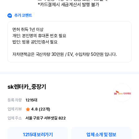
*카드결제시 세금계산서 발행 불가
추가 코멘트
면허 취득 1년 이상

개인: 본인명의 휴대폰 번호 필요

법인: 범용 공인인증서 필요

자차면책금은 국산차량 30만원 / EV, 수입차량 50만원 입니다.
sk렌터카_중장기
등록 차량
1215
대
업체 리뷰
4.8
(
22
개)
업체 주소
서울 구로구 서부샛길 822
1215
대 보러가기
업체 소개 및 정보