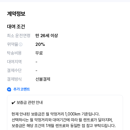
계약정보
대여 조건
최소 운전연령
만 26세 이상
위약율
20%
탁송비용
무료
대여지역
-
결제수단
-
결제방식
선불결제
추가 코멘트
✔️ 보증금 관련 안내
현재 안내된 보증금은 월 약정거리 1,000km 기준입니다.
선택하시는 월 약정거리와 대여기간에 따라 월 렌트료가 달라지며,
보증금은 해당 조건의 1개월 렌트료와 동일한 점 참고 부탁드립니다.