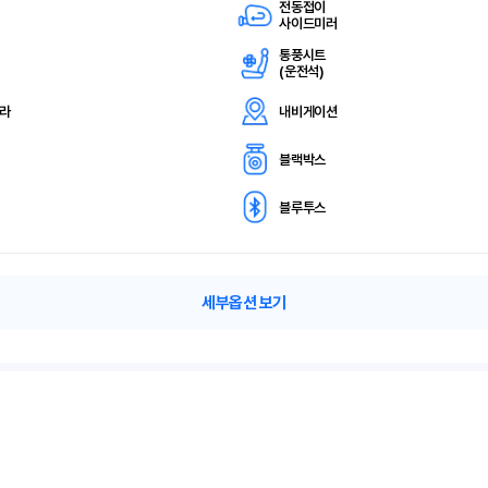
전동접이
사이드미러
통풍시트
(
운전석)
메라
내비게이션
블랙박스
블루투스
세부옵션 보기