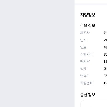
차량정보
주요 정보
제조사
현
연식
2
연료
휘
주행거리
3
배기량
1,
색상
회
변속기
C
차량번호
1
옵션 정보