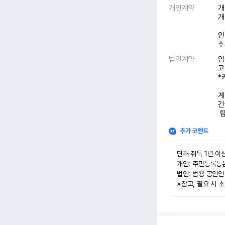
개인계약
개
개
인
추
법인계약
임
고
*
계
긴
 
추가 코멘트
면허 취득 1년 이상
개인: 주민등록등본
법인: 범용 공인인
※참고, 필요 시 