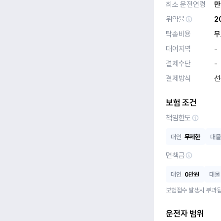
최소 운전연령
만
위약율
2
탁송비용
무
대여지역
-
결제수단
-
결제방식
선
보험 조건
책임한도
대인
무제한
대물
면책금
대인
0
만원
대물
보험접수 발생시 부과됩
운전자 범위