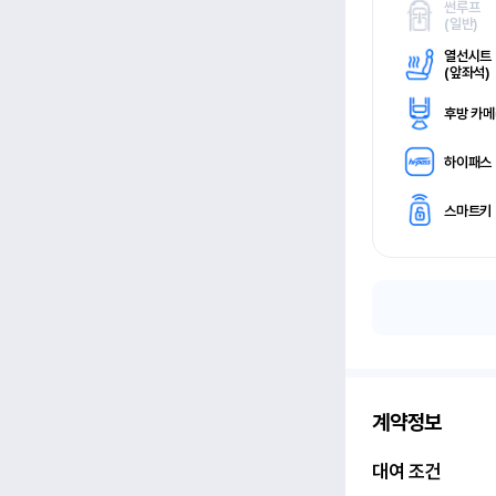
썬루프
(
일반)
열선시트
(
앞좌석)
후방 카
하이패스
스마트키
계약정보
대여 조건