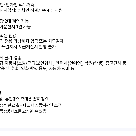
인: 임차인 직계가족 

인사업자: 임차인 직계가족 + 임직원

당 2대 계약 가능

가운전자 1인 가능
직원 전용

객 전용 가상계좌 입금 또는 카드결제

카드결제시 세금계산서 발행 불가

약 불가 업종

급 자동차(소방/구급/보안업체), 엔터사(연예인), 학원(학생), 종교단체 등

탑승 및 수송, 영화 촬영 용도, 자동차 정비 등


,  본인명의 휴대폰 번호 필요

증서 필요 & – 대표자 공동임차인 조건

소득증빙자료를 요청할 수 있음