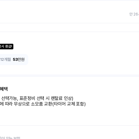
만 26
료시 환급!
12개월
53
만원
 혜택
선택가능, 표준정비 선택 시 렌탈료 인상)

에 따라 무상으로 소모품 교환(타이어 교체 포함)
금이 있는 보험