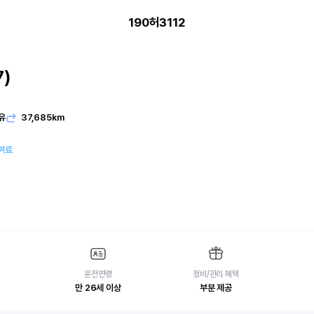
190허3112
)
유
37,685km
여료
운전연령
정비/관리 혜택
만 26세 이상
부분 제공