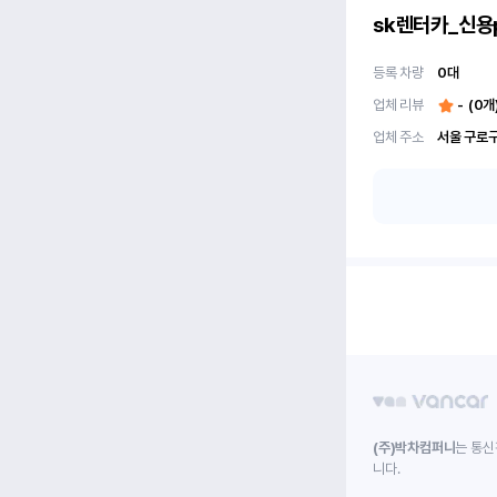
sk렌터카_신용
등록 차량
0
대
업체 리뷰
-
(
0
개
업체 주소
서울 구로구
(주)박차컴퍼니
는 통신
니다.