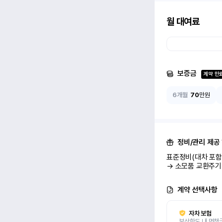
월 대여료
보증금
계약 만
6개월
70
만원
정비/관리 제공
표준정비(대차 포함 
→ 소모품 교환주기
계약 선택사항
자차 보험
보상한도 내 면책