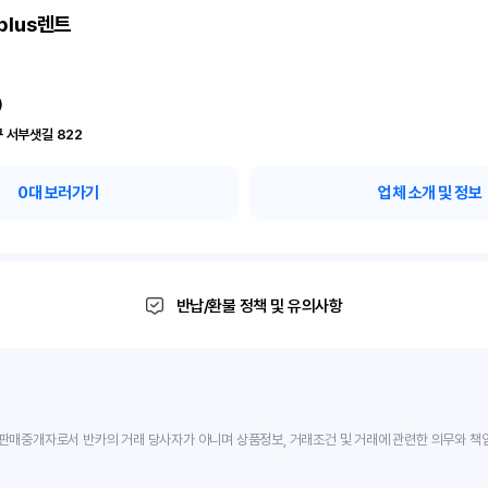
plus렌트
)
 서부샛길 822
0
대 보러가기
업체 소개 및 정보
반납/환불 정책 및 유의사항
판매중개자로서 반카의 거래 당사자가 아니며 상품정보, 거래조건 및 거래에 관련한 의무와 책