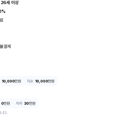
 26세 이상
0%
료
불결제
10,000
만원
자손
10,000
만원
0
만원
자차
30
만원
니다.