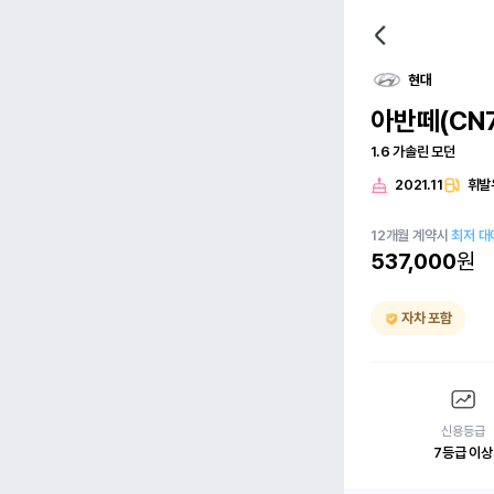
현대
아반떼(CN7
1.6 가솔린 모던
2021.11
휘발
12
개월
계약시
최저 대
537,000
원
자차 포함
신용등급
7등급 이상