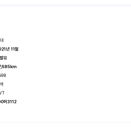
대
021년 11월
발유
7,685km
598
색
VT
90허3112