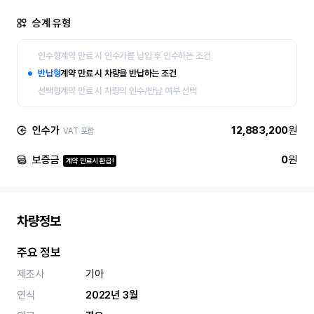
승계 유형
인수형
계약 만료 시 인수가를 납입 후 인수하는 조건
반납형
계약 만료 시 차량을 반납하는 조건
선택형
계약 만료 시 차량의 인수/반납 여부 선택
인수가
12,883,200
원
VAT 포함
보증금
0
원
계약 만료시 환급!
차량정보
주요 정보
제조사
기아
연식
2022년 3월