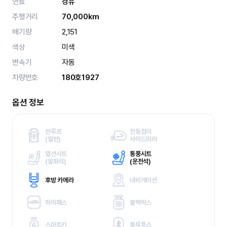
연료
경유
주행거리
70,000km
배기량
2,151
색상
미색
변속기
자동
차량번호
180호1927
옵션 정보
썬루프
전동접이
(
일반)
사이드미러
열선시트
통풍시트
(
앞좌석)
(
운전석)
후방 카메라
내비게이션
하이패스
블랙박스
스마트키
블루투스