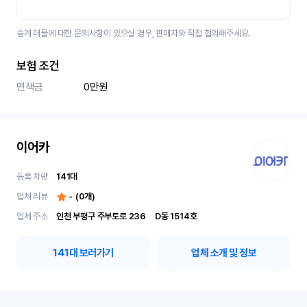
승계 매물에 대한 문의사항이 있으실 경우, 판매자와 직접 협의해주세요.
보험 조건
면책금
0만원
이어카
등록 차량
141
대
업체 리뷰
-
(
0
개)
업체 주소
인천 부평구 주부토로 236	D동 1514호
141
대 보러가기
업체 소개 및 정보