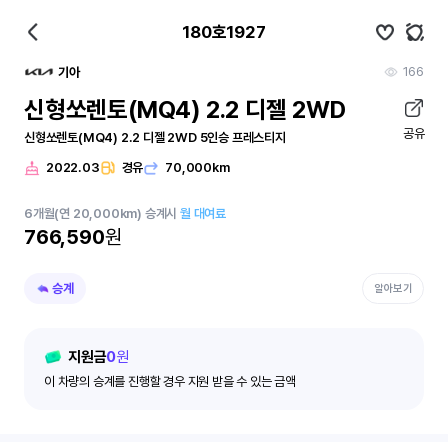
180호1927
166
기아
신형쏘렌토(MQ4) 2.2 디젤 2WD
공유
신형쏘렌토(MQ4) 2.2 디젤 2WD 5인승 프레스티지
2022.03
경유
70,000km
6
개월
(연 20,000km)
승계시
월 대여료
766,590
원
승계
알아보기
지원금
0
원
이 차량의 승계를 진행할 경우 지원 받을 수 있는 금액