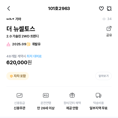
101호2963
34
기아
더 뉴셀토스
공유
2.0 가솔린 2WD 트렌디
2025.09
휘발유
48
개월
계약시
최저 대여료
620,000
원
자차 포함
알아보기
신용등급
운전연령
정비/관리 혜택
탁송비용
신용무관
만 26세 이상
제공 안함
일부지역 무료