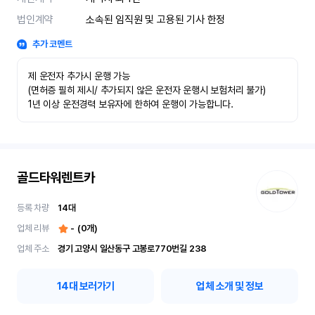
법인계약
소속된 임직원 및 고용된 기사 한정
추가 코멘트
제 운전자 추가시 운행 가능

(면허증 필히 제시/ 추가되지 않은 운전자 운행시 보험처리 불가)

1년 이상 운전경력 보유자에 한하여 운행이 가능합니다.
골드타워렌트카
등록 차량
14
대
업체 리뷰
-
(
0
개)
업체 주소
경기 고양시 일산동구 고봉로770번길 238
14
대 보러가기
업체 소개 및 정보