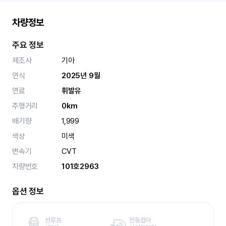
차량정보
주요 정보
제조사
기아
연식
2025년 9월
연료
휘발유
주행거리
0km
배기량
1,999
색상
미색
변속기
CVT
차량번호
101호2963
옵션 정보
썬루프
전동접이