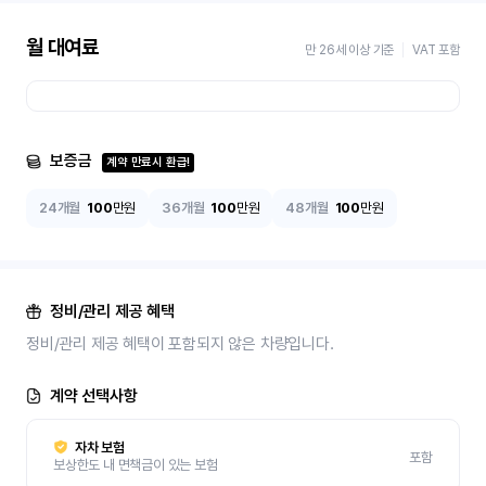
월 대여료
만 26세 이상 기준
VAT 포함
보증금
계약 만료시 환급!
24개월
100
만원
36개월
100
만원
48개월
100
만원
정비/관리 제공 혜택
정비/관리 제공 혜택이 포함되지 않은 차량입니다.
계약 선택사항
자차 보험
포함
보상한도 내 면책금이 있는 보험