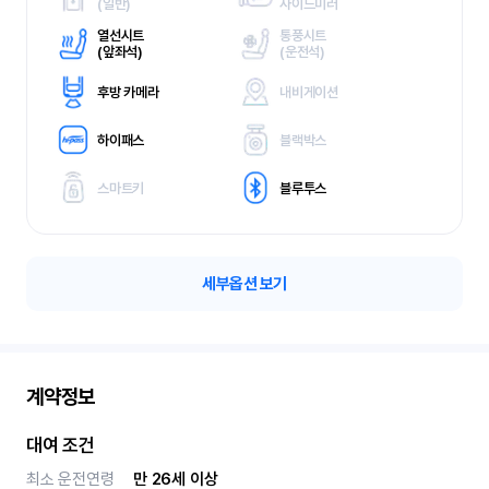
(
일반)
사이드미러
열선시트
통풍시트
(
앞좌석)
(
운전석)
후방 카메라
내비게이션
하이패스
블랙박스
스마트키
블루투스
세부옵션 보기
계약정보
대여 조건
최소 운전연령
만 26세 이상