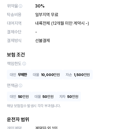
위약율
30%
탁송비용
일부지역 무료
대여지역
내륙전체 (12개월 미만 계약시 -)
결제수단
-
결제방식
선불결제
보험 조건
책임한도
대인
무제한
대물
10,000
만원
자손
1,500
만원
면책금
대인
50
만원
대물
50
만원
자차
50
만원
해당 보험접수 발생시 각각 부과됩니다.
운전자 범위
개인계약
계약자 외 1인