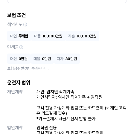
보험 조건
책임한도
대인
무제한
대물
10,000
만원
자손
10,000
만원
면책금
대인
0
만원
대물
0
만원
자차
30
만원
보험접수 발생시 부과됩니다.
운전자 범위
개인계약
개인: 임차인 직계가족 

개인사업자: 임차인 직계가족 + 임직원

고객 전용 가상계좌 입금 또는 카드결제 (※ 개인 고객
은 카드결제 필수)

*카드결제시 세금계산서 발행 불가
법인계약
임직원 전용

고객 전용 가상계좌 입금 또는 카드결제
