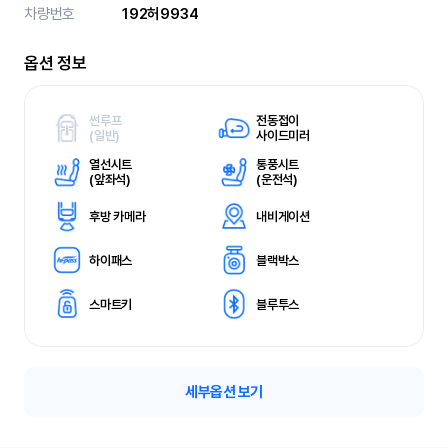
차량번호
192허9934
옵션 정보
썬루프
전동접이
(
일반)
사이드미러
열선시트
통풍시트
(
앞좌석)
(
운전석)
후방 카메라
내비게이션
하이패스
블랙박스
스마트키
블루투스
세부옵션 보기