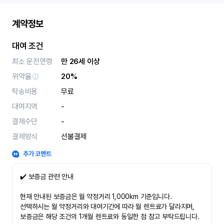
계약정보
대여 조건
최소 운전연령
만 26세 이상
위약율
20%
탁송비용
무료
대여지역
-
결제수단
-
결제방식
선불결제
추가 코멘트
✔️ 보증금 관련 안내
현재 안내된 보증금은 월 약정거리 1,000km 기준입니다.
선택하시는 월 약정거리와 대여기간에 따라 월 렌트료가 달라지며,
보증금은 해당 조건의 1개월 렌트료와 동일한 점 참고 부탁드립니다.