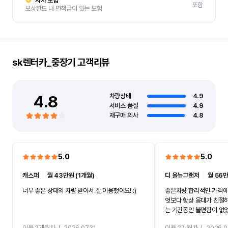
자차 보험
포함
보상한도 내 면책금이 있는 보험
sk렌터카_중장기
고객리뷰
4.8
차량상태
4.9
서비스 품질
4.9
재구매 의사
4.8
5.0
5.0
캐스퍼
ㅣ
월 43만원 (1개월)
디 올뉴그랜저
ㅣ
월 56만
너무 좋은 상태의 차량 받아서 잘 이용했어요! :)
좋은차량 합리적인 가격에
엇보다 항상 응대가 친절
는 기간동안 불편함이 없
까지 진행할만큼 여러가지
이용 2개월차
ㅣ
2026.07.31
이용 2개월차
ㅣ
2026.0