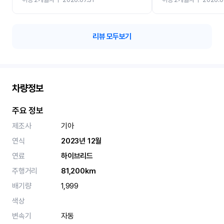
카 렌트 고민없이 강추합니
리뷰 모두보기
차량정보
주요 정보
제조사
기아
연식
2023년 12월
연료
하이브리드
주행거리
81,200km
배기량
1,999
색상
변속기
자동