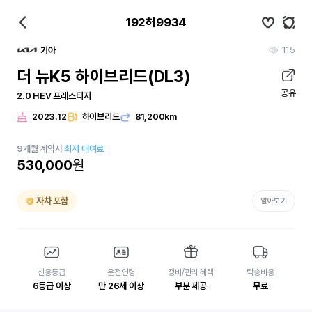
192허9934
115
기아
더 뉴K5 하이브리드(DL3)
공유
2.0 HEV 프레스티지
2023.12
하이브리드
81,200km
9
개월
계약시
최저 대여료
530,000
원
자차 포함
알아보기
신용등급
운전연령
정비/관리 혜택
탁송비용
6등급 이상
만 26세 이상
부분 제공
무료