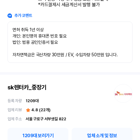
*카드결제시 세금계산서 발행 불가
추가 코멘트
면허 취득 1년 이상

개인: 본인명의 휴대폰 번호 필요

법인: 범용 공인인증서 필요

자차면책금은 국산차량 30만원 / EV, 수입차량 50만원 입니다.
sk렌터카_중장기
등록 차량
1209
대
업체 리뷰
4.8
(
22
개)
업체 주소
서울 구로구 서부샛길 822
1209
대 보러가기
업체 소개 및 정보