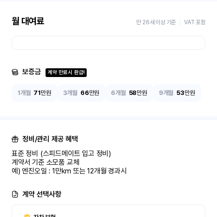
월 대여료
만 26세 이상 기준
VAT 포함
보증금
계약 만료시 환급!
1개월
71
만원
3개월
66
만원
6개월
58
만원
9개월
53
만원
정비/관리 제공 혜택
표준 정비 (스피드메이트 입고 정비)

계약서 기준 소모품 교체

예) 엔진오일 : 1만km 또는 12개월 경과시
계약 선택사항