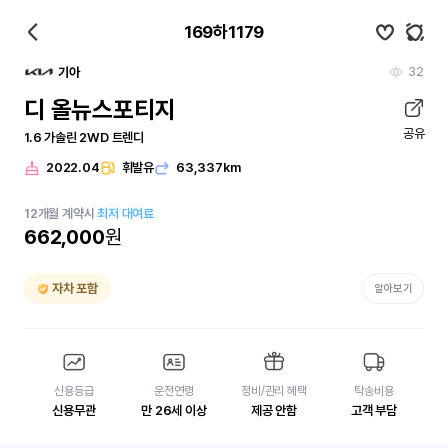
169하1179
32
기아
디 올뉴스포티지
공유
1.6 가솔린 2WD 트렌디
2022.04
휘발유
63,337km
12
개월
계약시
최저 대여료
662,000
원
자차 포함
알아보기
신용등급
운전연령
정비/관리 혜택
탁송비용
신용무관
만 26세 이상
제공 안함
고객 부담