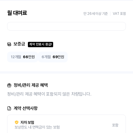
월 대여료
만 26세 이상 기준
VAT 포함
보증금
계약 만료시 환급!
12개월
66
만원
6개월
69
만원
정비/관리 제공 혜택
정비/관리 제공 혜택이 포함되지 않은 차량입니다.
계약 선택사항
자차 보험
포함
보상한도 내 면책금이 있는 보험