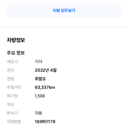
리뷰 모두보기
차량정보
주요 정보
제조사
기아
연식
2022년 4월
연료
휘발유
주행거리
63,337km
배기량
1,598
색상
변속기
자동
차량번호
169하1179