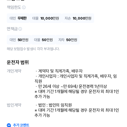
책임한도
대인
무제한
대물
10,000
만원
자손
10,000
만원
면책금
대인
50
만원
대물
50
만원
자차
50
만원
해당 보험접수 발생시 각각 부과됩니다.
운전자 범위
개인계약
ㆍ계약자 및 직계가족, 배우자

ㆍ개인사업자 : 개인사업자 및 직계가족, 배우자, 임
직원

ㆍ만 26세 이상 ~만 69세/ 운전경력 1년이상

※ 대여 기간 1개월에 해당될 경우 운전자 외 최대 1인 
추가 가능
법인계약
ㆍ법인 : 법인의 임직원

※ 대여 기간 1개월에 해당될 경우 운전자 외 최대 1인 
추가 가능
추가 코멘트