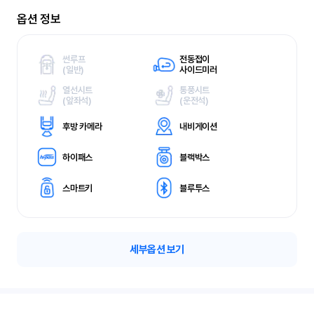
옵션 정보
썬루프
전동접이
(
일반)
사이드미러
열선시트
통풍시트
(
앞좌석)
(
운전석)
후방 카메라
내비게이션
하이패스
블랙박스
스마트키
블루투스
세부옵션 보기