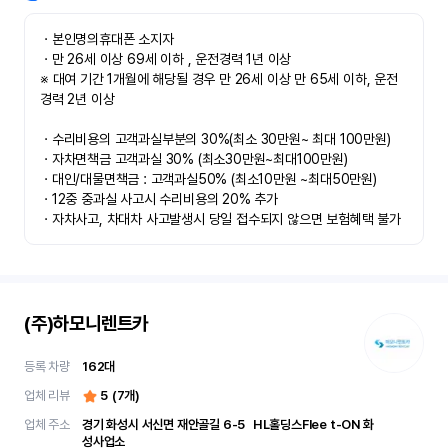
ㆍ본인명의휴대폰 소지자 

ㆍ만 26세 이상 69세 이하 , 운전경력 1년 이상

※ 대여 기간 1개월에 해당될 경우 만 26세 이상 만 65세 이하, 운전
경력 2년 이상

ㆍ수리비용의 고객과실부분의 30%(최소 30만원~ 최대 100만원)

ㆍ자차면책금 고객과실 30% (최소30만원~최대100만원) 

ㆍ대인/대물면책금 : 고객과실50% (최소10만원 ~최대50만원)

ㆍ12중 중과실 사고시 수리비용의 20% 추가

ㆍ자차사고, 차대차 사고발생시 당일 접수되지 않으면 보험혜택 불가
(주)하모니렌트카
등록 차량
162
대
업체 리뷰
5
(
7
개)
업체 주소
경기 화성시 서신면 재안골길 6-5	 HL홀딩스Flee t-ON 화
성사업소