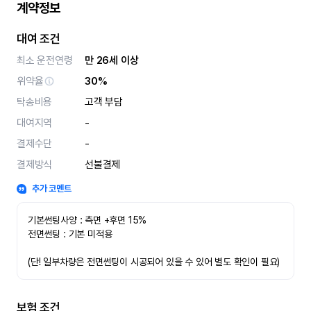
계약정보
대여 조건
최소 운전연령
만 26세 이상
위약율
30%
탁송비용
고객 부담
대여지역
-
결제수단
-
결제방식
선불결제
추가 코멘트
기본썬팅사양 : 측면 +후면 15%
전면썬팅 : 기본 미적용 
(단! 일부차량은 전면썬팅이 시공되어 있을 수 있어 별도 확인이 필요)
보험 조건