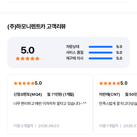
(주)하모니렌트카
고객리뷰
5.0
차량상태
5.0
서비스 품질
5.0
재구매 의사
5.0
5.0
5.0
신형쏘렌토(MQ4)
ㅣ
월 71만원 (1개월)
아반떼(CN7)
ㅣ
월 50만
너무 편리하고 매번 이차저차 잘타고 있습니다~^^
만족스럽게 잘 타고다녔
이용 2개월차
ㅣ
2026.08.03
이용 1개월차
ㅣ
2026.0