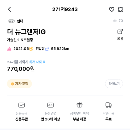
271저9243
70
현대
더 뉴그랜저IG
공유
가솔린 2.5 르블랑
2022.06
휘발유
55,922km
24
개월
계약시
최저 대여료
770,000
원
자차 포함
알아보기
신용등급
운전연령
정비/관리 혜택
탁송비용
신용무관
만 26세 이상
부분 제공
무료