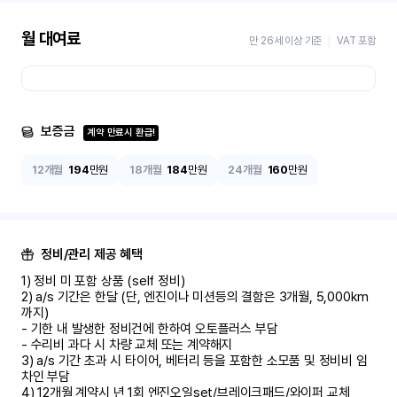
월 대여료
만 26세 이상 기준
VAT 포함
보증금
계약 만료시 환급!
12개월
194
만원
18개월
184
만원
24개월
160
만원
정비/관리 제공 혜택
1) 정비 미 포함 상품 (self 정비)	

2) a/s 기간은 한달 (단, 엔진이나 미션등의 결함은 3개월, 5,000km 
까지)

- 기한 내 발생한 정비건에 한하여 오토플러스 부담	

- 수리비 과다 시 차량 교체 또는 계약해지	

3) a/s 기간 초과 시 타이어, 베터리 등을 포함한 소모품 및 정비비 임
차인 부담

4) 12개월 계약시 년 1회 엔진오일set/브레이크패드/와이퍼 교체
