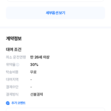
세부옵션 보기
계약정보
대여 조건
최소 운전연령
만 26세 이상
위약율
30%
탁송비용
무료
대여지역
-
결제수단
-
결제방식
선불결제
추가 코멘트