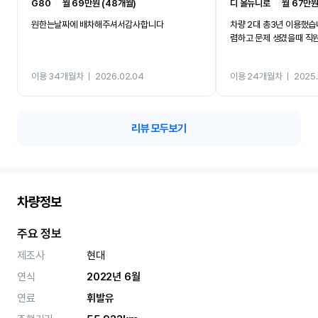
G80
ㅣ
월 69만원 (48개월)
디 올뉴니로
ㅣ
월 67만원
원한는날짜에 배차해주셔서감사합니다
차량 2대 총3년 이용했습
렴하고 문제 생겼을때 직
이용 34개월차
ㅣ
2026.02.04
이용 24개월차
ㅣ
2025.
리뷰 모두보기
차량정보
주요 정보
제조사
현대
연식
2022년 6월
연료
휘발유