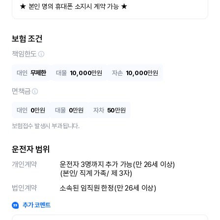
★ 본인 명의 휴대폰 소지시 계약 가능 ★
보험 조건
책임한도
대인
무제한
대물
10,000
만원
자손
10,000
만원
면책금
대인
0
만원
대물
0
만원
자차
50
만원
보험접수 발생시 부과됩니다.
운전자 범위
개인계약
운전자 3명까지 추가 가능(만 26세 이상)

(본인/ 직계 가족/ 제 3자)
법인계약
소속된 임직원 한정(만 26세 이상)
추가 코멘트