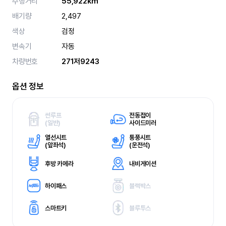
주행거리
55,922km
배기량
2,497
색상
검정
변속기
자동
차량번호
271저9243
옵션 정보
썬루프
전동접이
(
일반)
사이드미러
열선시트
통풍시트
(
앞좌석)
(
운전석)
후방 카메라
내비게이션
하이패스
블랙박스
스마트키
블루투스