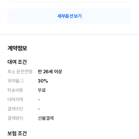
세부옵션 보기
계약정보
대여 조건
최소 운전연령
만 26세 이상
위약율
30%
탁송비용
무료
대여지역
-
결제수단
-
결제방식
선불결제
보험 조건