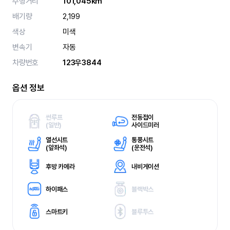
주행거리
101,045km
배기량
2,199
색상
미색
변속기
자동
차량번호
123우3844
옵션 정보
썬루프
전동접이
(
일반)
사이드미러
열선시트
통풍시트
(
앞좌석)
(
운전석)
후방 카메라
내비게이션
하이패스
블랙박스
스마트키
블루투스