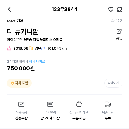
123우3844
172
기아
더 뉴카니발
공유
하이리무진 9인승 디젤 노블레스 스페셜
2018.08
경유
101,045km
24
개월
계약시
최저 대여료
750,000
원
자차 포함
알아보기
신용등급
운전연령
정비/관리 혜택
탁송비용
신용무관
만 26세 이상
부분 제공
무료