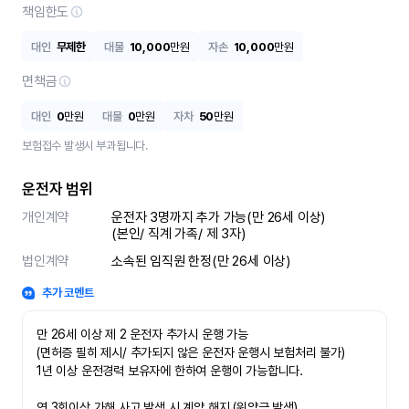
책임한도
대인
무제한
대물
10,000
만원
자손
10,000
만원
면책금
대인
0
만원
대물
0
만원
자차
50
만원
보험접수 발생시 부과됩니다.
운전자 범위
개인계약
운전자 3명까지 추가 가능(만 26세 이상)

(본인/ 직계 가족/ 제 3자)
법인계약
소속된 임직원 한정(만 26세 이상)
추가 코멘트
만 26세 이상 제 2 운전자 추가시 운행 가능

(면허증 필히 제시/ 추가되지 않은 운전자 운행시 보험처리 불가)

1년 이상 운전경력 보유자에 한하여 운행이 가능합니다.

연 3회이상 가해 사고 발생 시 계약 해지 (위약금 발생)