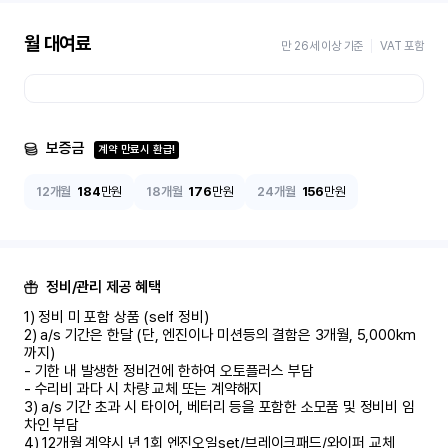
월 대여료
만 26세 이상 기준
VAT 포함
보증금
계약 만료시 환급!
12개월
184
만원
18개월
176
만원
24개월
156
만원
정비/관리 제공 혜택
1) 정비 미 포함 상품 (self 정비)	

2) a/s 기간은 한달 (단, 엔진이나 미션등의 결함은 3개월, 5,000km 
까지)

- 기한 내 발생한 정비건에 한하여 오토플러스 부담	

- 수리비 과다 시 차량 교체 또는 계약해지	

3) a/s 기간 초과 시 타이어, 베터리 등을 포함한 소모품 및 정비비 임
차인 부담

4) 12개월 계약시 년 1회 엔진오일set/브레이크패드/와이퍼 교체
