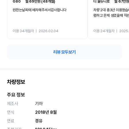
G80
ㅣ
월 69만원 (48개월)
디 올뉴니로
ㅣ
월 67만원
원한는날짜에 배차해주셔서감사합니다
차량 2대 총3년 이용했습
렴하고 문제 생겼을때 직
이용 34개월차
ㅣ
2026.02.04
이용 24개월차
ㅣ
2025.
리뷰 모두보기
차량정보
주요 정보
제조사
기아
연식
2018년 8월
연료
경유