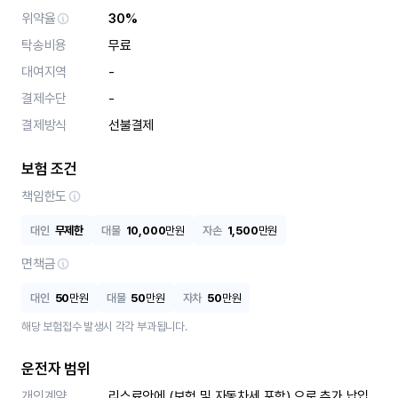
위약율
30%
탁송비용
무료
대여지역
-
결제수단
-
결제방식
선불결제
보험 조건
책임한도
대인
무제한
대물
10,000
만원
자손
1,500
만원
면책금
대인
50
만원
대물
50
만원
자차
50
만원
해당 보험접수 발생시 각각 부과됩니다.
운전자 범위
개인계약
리스료안에 (보험 및 자동차세 포함) 으로 추가 납입 