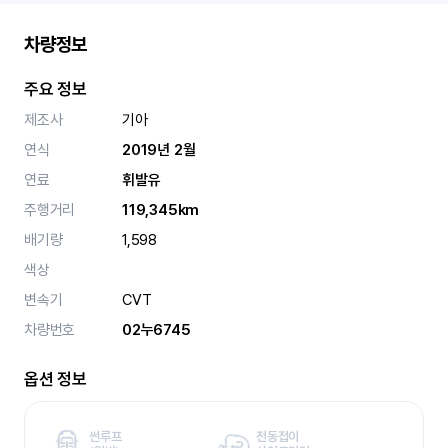
차량정보
주요 정보
제조사
기아
연식
2019년 2월
연료
휘발유
주행거리
119,345km
배기량
1,598
색상
변속기
CVT
차량번호
02누6745
옵션 정보
썬루프
전동접이