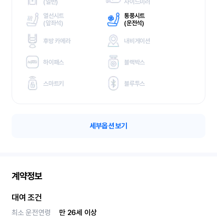
(
일반)
사이드미러
열선시트
통풍시트
(
앞좌석)
(
운전석)
후방 카메라
내비게이션
하이패스
블랙박스
스마트키
블루투스
세부옵션 보기
계약정보
대여 조건
최소 운전연령
만 26세 이상