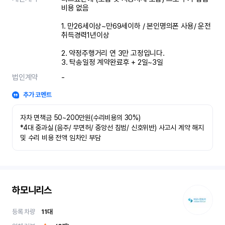
비용 없음 							

1. 만26세이상~만69세이하 / 본인명의폰 사용/ 운전
취득경력1년이상								
2. 약정주행거리 연 3만 고정입니다. 								

3. 탁송일정 계약완료후 + 2일~3일
법인계약
-
추가 코멘트
자차 면책금 50~200만원(수리비용의 30%)

*4대 중과실 (음주/ 무면허/ 중앙선 침범/ 신호위반) 사고시 계약 해지 
및 수리 비용 전액 임차인 부담
하모니리스
등록 차량
11
대