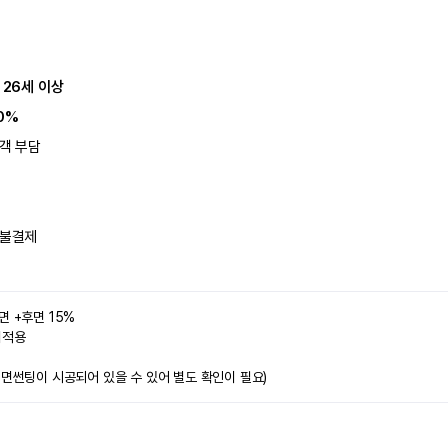
 26세 이상
0%
객 부담
불결제
면 +후면 15%
미적용 
전면썬팅이 시공되어 있을 수 있어 별도 확인이 필요)