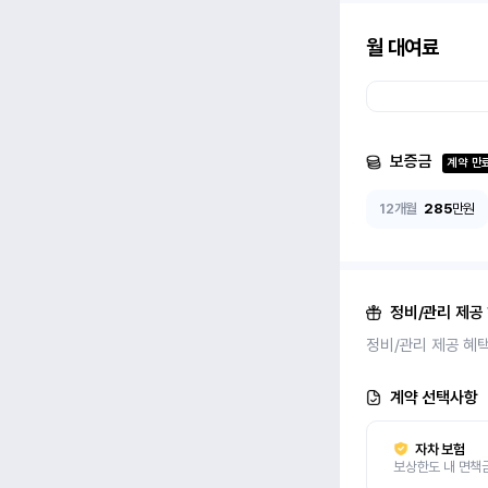
월 대여료
보증금
계약 만
12개월
285
만원
정비/관리 제공
정비/관리 제공 혜
계약 선택사항
자차 보험
보상한도 내 면책