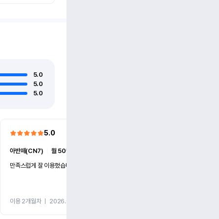
5.0
5.0
5.0
5.0
5.0
아반떼(CN7)
ㅣ
월 50만원 (1개월)
더 뉴카니발(KA4)
ㅣ
월 86만
만족스럽게 잘 이용했습니다
빠른 대응과 친절했습니다.
이용 2개월차
ㅣ
2026.07.27
이용 2개월차
ㅣ
2026.07.15