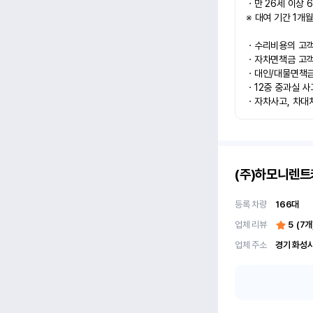
ㆍ만 26세 이상 6
※ 대여 기간 1개월
ㆍ수리비용의 고객과
ㆍ자차면책금 고객과
ㆍ대인/대물면책금 
ㆍ12중 중과실 사
ㆍ자차사고, 차대
(주)하모니렌트
등록 차량
166
대
업체 리뷰
5
(
7
개
업체 주소