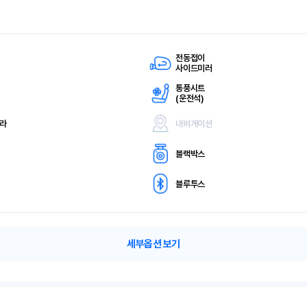
전동접이
사이드미러
통풍시트
(
운전석)
메라
내비게이션
블랙박스
블루투스
세부옵션 보기