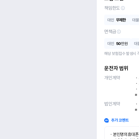
책임한도
대인
무제한
대물
면책금
대인
50
만원
대
해당 보험접수 발생시 
운전자 범위
개인계약
ㆍ
ㆍ
ㆍ
※
법인계약
ㆍ
※
추가 코멘트
ㆍ본인명의휴대폰 