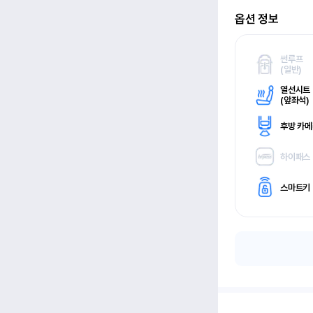
옵션 정보
썬루프
(
일반)
열선시트
(
앞좌석)
후방 카
하이패스
스마트키