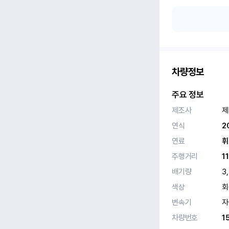
차량정보
주요 정보
제조사
제
연식
2
연료
휘
주행거리
1
배기량
3
색상
회
변속기
자
차량번호
1