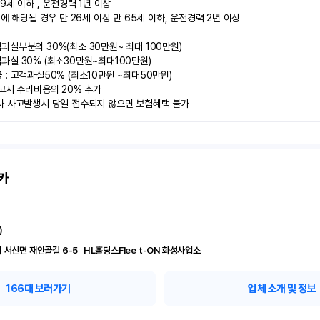
9세 이하 , 운전경력 1년 이상

에 해당될 경우 만 26세 이상 만 65세 이하, 운전경력 2년 이상

실부분의 30%(최소 30만원~ 최대 100만원)

실 30% (최소30만원~최대100만원) 

: 고객과실50% (최소10만원 ~최대50만원)

고시 수리비용의 20% 추가

차 사고발생시 당일 접수되지 않으면 보험혜택 불가
카
)
경기 화성시 서신면 재안골길 6-5	 HL홀딩스Flee t-ON 화성사업소
166
대 보러가기
업체 소개 및 정보