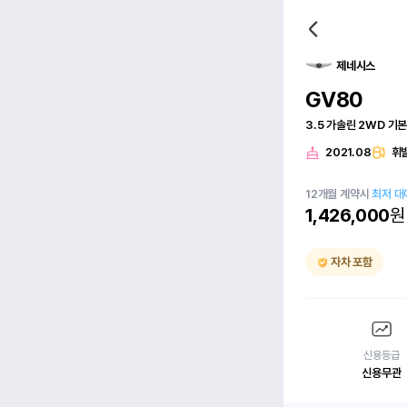
제네시스
GV80
3.5 가솔린 2WD 기
2021.08
휘
12
개월
계약시
최저 대
1,426,000
원
자차 포함
신용등급
신용무관