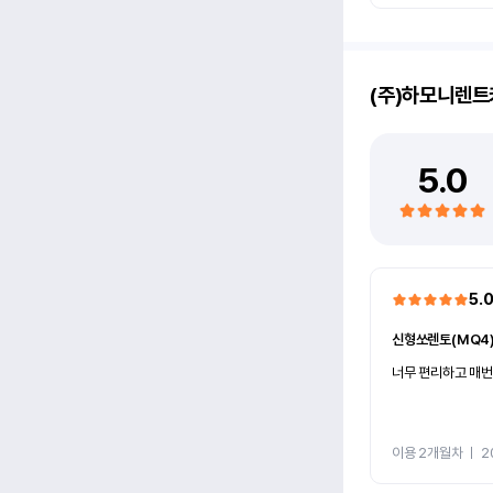
(주)하모니렌트
5.0
5.
신형쏘렌토(MQ4
너무 편리하고 매번
이용 2개월차
ㅣ
2