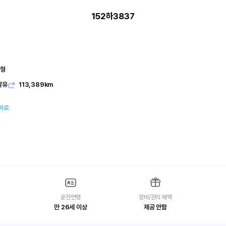
152하3837
본형
발유
113,389km
여료
운전연령
정비/관리 혜택
만 26세 이상
제공 안함