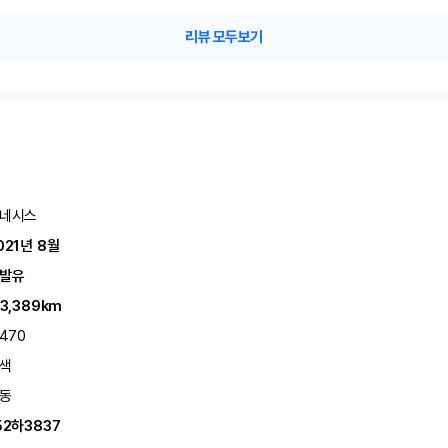
리뷰 모두보기
네시스
021년 8월
발유
13,389km
,470
색
동
52하3837