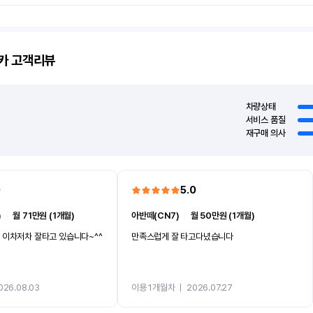
카
고객리뷰
차량상태
서비스 품질
재구매 의사
0
5.0
)
ㅣ
월 71만원 (1개월)
아반떼(CN7)
ㅣ
월 50만원 (1개월)
 이차저차 잘타고 있습니다~^^
만족스럽게 잘 타고다녔습니다
026.08.03
이용 1개월차
ㅣ
2026.07.27