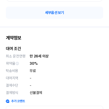
세부옵션 보기
계약정보
대여 조건
최소 운전연령
만 26세 이상
위약율
30%
탁송비용
무료
대여지역
-
결제수단
-
결제방식
선불결제
추가 코멘트