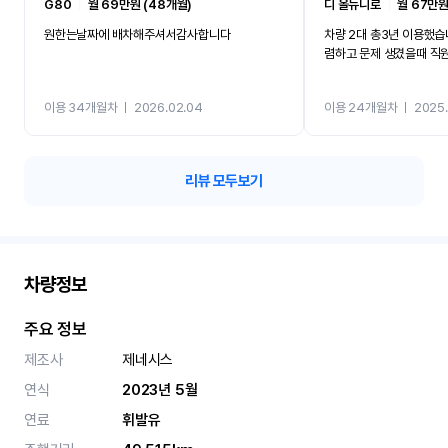
G80
ㅣ
월 69만원 (48개월)
디 올뉴니로
ㅣ
월 67만원
원한는날짜에 배차해주셔서감사합니다
차량 2대 총3년 이용했습
렴하고 문제 생겼을때 직
이용 34개월차
ㅣ
2026.02.04
이용 24개월차
ㅣ
2025.
리뷰 모두보기
차량정보
주요 정보
제조사
제네시스
연식
2023년 5월
연료
휘발유