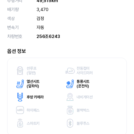
주행거리
49,515km
배기량
3,470
색상
검정
변속기
자동
차량번호
256조6243
옵션 정보
썬루프
전동접이
(
일반)
사이드미러
열선시트
통풍시트
(
앞좌석)
(
운전석)
후방 카메라
내비게이션
하이패스
블랙박스
스마트키
블루투스