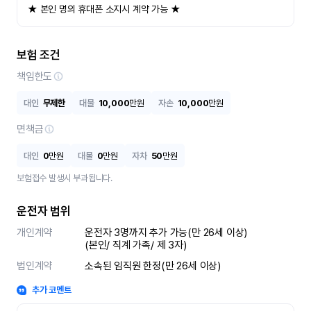
★ 본인 명의 휴대폰 소지시 계약 가능 ★
보험 조건
책임한도
대인
무제한
대물
10,000
만원
자손
10,000
만원
면책금
대인
0
만원
대물
0
만원
자차
50
만원
보험접수 발생시 부과됩니다.
운전자 범위
개인계약
운전자 3명까지 추가 가능(만 26세 이상)

(본인/ 직계 가족/ 제 3자)
법인계약
소속된 임직원 한정(만 26세 이상)
추가 코멘트