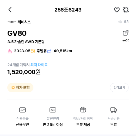
256조6243
63
제네시스
GV80
공유
3.5 가솔린 AWD 기본형
2023.05
휘발유
49,515km
24
개월
계약시
최저 대여료
1,520,000
원
자차 포함
알아보기
신용등급
운전연령
정비/관리 혜택
탁송비용
신용무관
만 26세 이상
부분 제공
무료