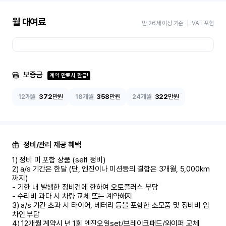
월 대여료
만 26세 이상 기준
VAT 포함
보증금
계약 만료시 환급!
12개월
372
만원
18개월
358
만원
24개월
322
만원
정비/관리 제공 혜택
1) 정비 미 포함 상품 (self 정비)	

2) a/s 기간은 한달 (단, 엔진이나 미션등의 결함은 3개월, 5,000km 
까지)

- 기한 내 발생한 정비건에 한하여 오토플러스 부담	

- 수리비 과다 시 차량 교체 또는 계약해지	

3) a/s 기간 초과 시 타이어, 베터리 등을 포함한 소모품 및 정비비 임
차인 부담

4) 12개월 계약시 년 1회 엔진오일set/브레이크패드/와이퍼 교체
