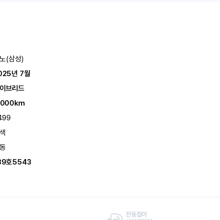
노(삼성)
025년 7월
이브리드
,000km
,499
색
동
89호5543
전동접이