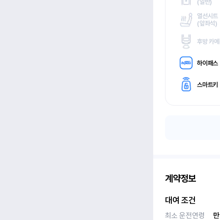
(
일반)
열선시트
(
앞좌석)
후방 카
하이패스
스마트키
계약정보
대여 조건
최소 운전연령
만