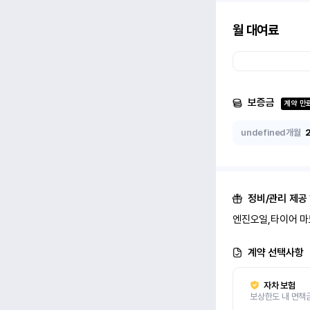
월 대여료
보증금
계약 만
undefined개월
정비/관리 제공
엔진오일,타이어 마
계약 선택사항
자차 보험
보상한도 내 면책