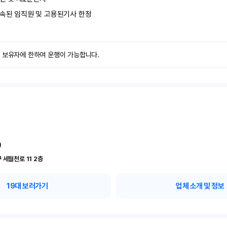
속된 임직원 및 고용된기사 한정
력 보유자에 한하여 운행이 가능합니다.
)
인천 부평구 세월천로 11	2층
19
대 보러가기
업체 소개 및 정보