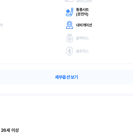
사이드미러
통풍시트
(
운전석)
메라
내비게이션
블랙박스
블루투스
세부옵션 보기
 26세 이상