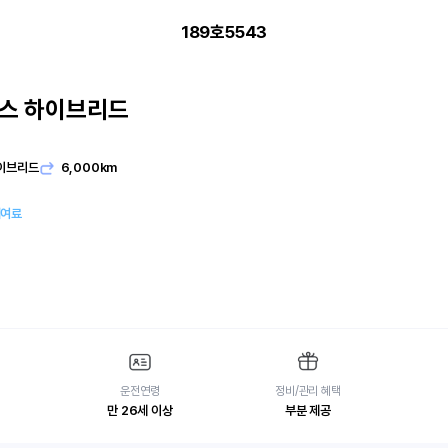
189호5543
스 하이브리드
이브리드
6,000km
대여료
운전연령
정비/관리 혜택
만 26세 이상
부분 제공