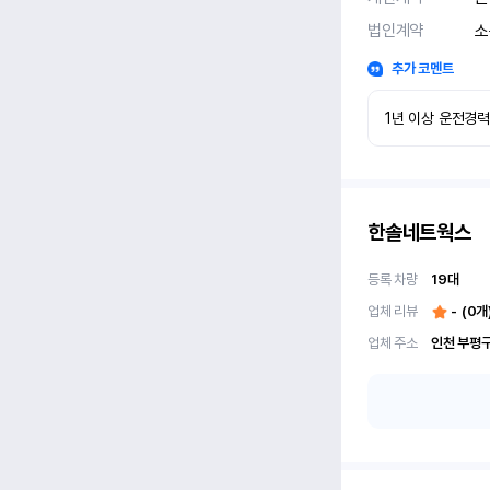
법인계약
소
추가 코멘트
1년 이상 운전경
한솔네트웍스
등록 차량
19
대
업체 리뷰
-
(
0
개
업체 주소