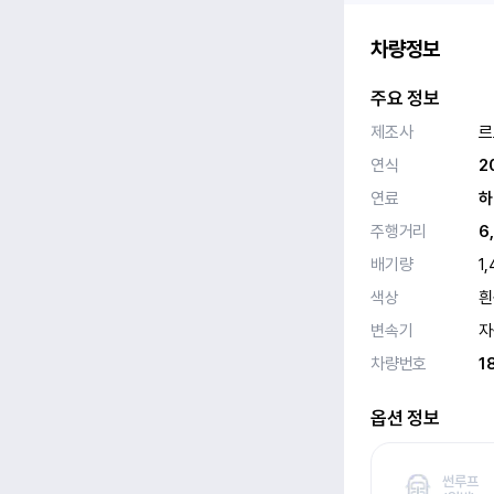
차량정보
주요 정보
제조사
르
연식
2
연료
하
주행거리
6
배기량
1
색상
흰
변속기
자
차량번호
1
옵션 정보
썬루프