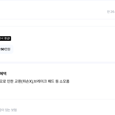
만 26
료시 환급!
250
만원
 혜택
모로 인한 교환(파손X),브레이크 패드 등 소모품
금이 있는 보험