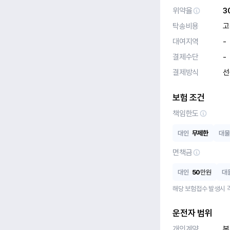
위약율
3
탁송비용
고
대여지역
-
결제수단
-
결제방식
선
보험 조건
책임한도
대인
무제한
대물
면책금
대인
50
만원
대
해당 보험접수 발생시 
운전자 범위
개인계약
본