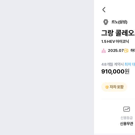
르노(삼성)
그랑 콜레오
1.5 HEV 아이코닉
2025.07
하
48
개월
계약시
최저 
910,000
원
자차 포함
신용등급
신용무관