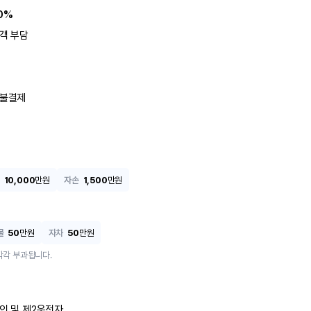
0%
객 부담
불결제
10,000
만원
자손
1,500
만원
물
50
만원
자차
50
만원
각각 부과됩니다.
인 및 제2운전자