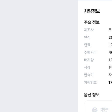
차량정보
주요 정보
제조사
르
연식
2
연료
L
주행거리
4
배기량
1,
색상
흰
변속기
자
차량번호
1
옵션 정보
썬루프