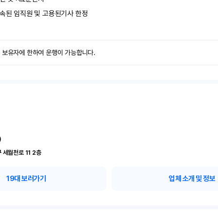
속된 임직원 및 고용된기사 한정
력 보유자에 한하여 운행이 가능합니다.
)
인천 부평구 세월천로 11	2층
19
대 보러가기
업체 소개 및 정보