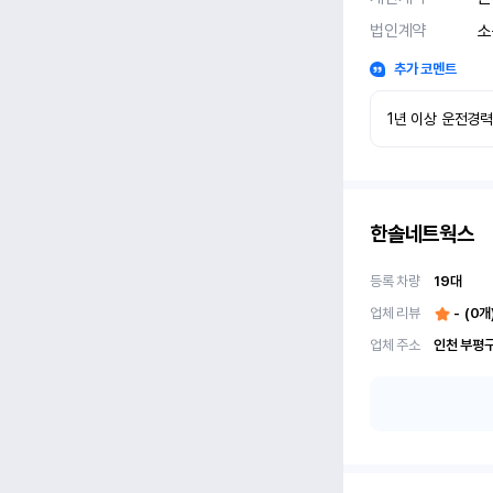
법인계약
소
추가 코멘트
1년 이상 운전경
한솔네트웍스
등록 차량
19
대
업체 리뷰
-
(
0
개
업체 주소