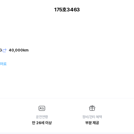
175호3463
G
40,000km
대여료
운전연령
정비/관리 혜택
만 26세 이상
부분 제공