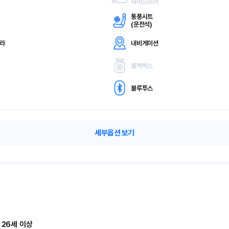
사이드미러
통풍시트
(
운전석)
메라
내비게이션
블랙박스
블루투스
세부옵션 보기
 26세 이상