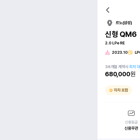
르노(삼성)
신형 QM6
2.0 LPe RE
2023.10
LP
36
개월
계약시
최저 
680,000
원
자차 포함
신용등급
신용무관