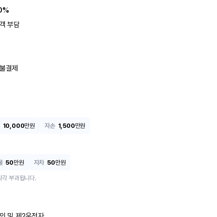
0%
객 부담
불결제
10,000
만원
자손
1,500
만원
물
50
만원
자차
50
만원
각각 부과됩니다.
인 및 제2운전자