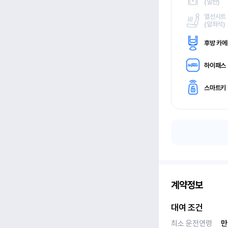
(
일반)
열선시트
(
앞좌석)
후방 카
하이패스
스마트키
계약정보
대여 조건
최소 운전연령
만