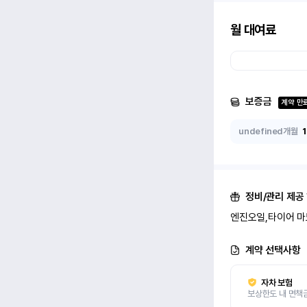
월 대여료
보증금
계약 만
undefined개월
정비/관리 제공
엔진오일,타이어 마
계약 선택사항
자차 보험
보상한도 내 면책