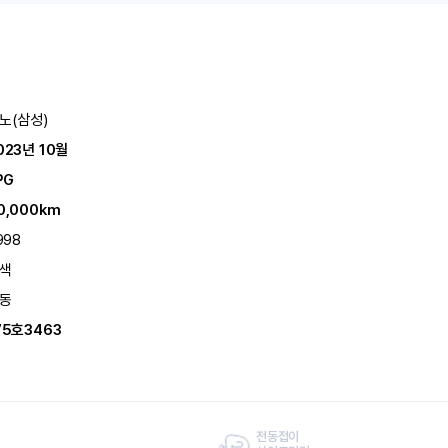
노(삼성)
023년 10월
PG
0,000km
998
색
동
75호3463
전동접이