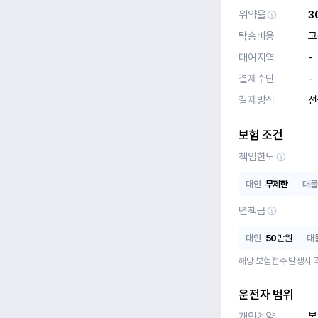
위약율
3
탁송비용
고
대여지역
-
결제수단
-
결제방식
선
보험 조건
책임한도
대인
무제한
대물
면책금
대인
50
만원
대
해당 보험접수 발생시 
운전자 범위
개인계약
본