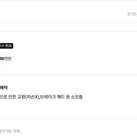
만 26
료시 환급!
150
만원
 혜택
모로 인한 교환(파손X),브레이크 패드 등 소모품
금이 있는 보험