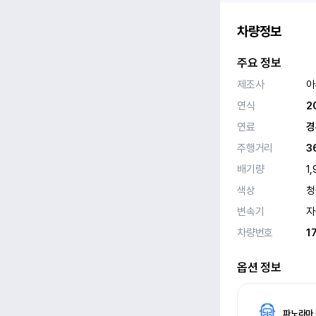
차량정보
주요 정보
제조사
아
연식
2
연료
경
주행거리
3
배기량
1,
색상
청
변속기
자
차량번호
1
옵션 정보
파노라마