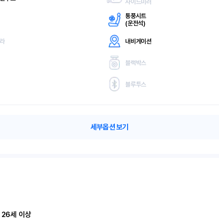
사이드미러
통풍시트
(
운전석)
메라
내비게이션
블랙박스
블루투스
세부옵션 보기
 26세 이상