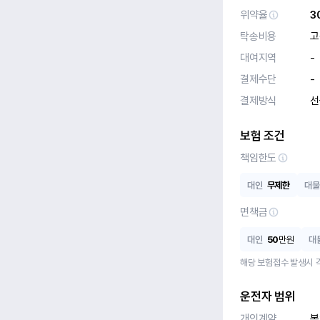
위약율
3
탁송비용
고
대여지역
-
결제수단
-
결제방식
선
보험 조건
책임한도
대인
무제한
대물
면책금
대인
50
만원
대
해당 보험접수 발생시 
운전자 범위
개인계약
본