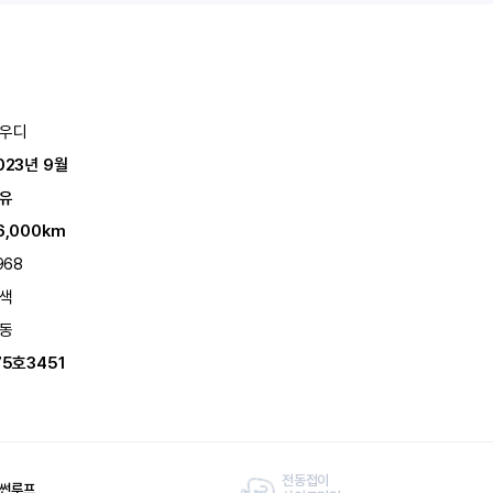
우디
023년 9월
유
6,000km
968
색
동
75호3451
전동접이
 썬루프