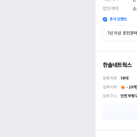
법인계약
소
추가 코멘트
1년 이상 운전경
한솔네트웍스
등록 차량
19
대
업체 리뷰
-
(
0
개
업체 주소