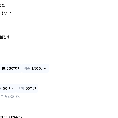
0%
객 부담
불결제
10,000
만원
자손
1,500
만원
물
50
만원
자차
50
만원
각각 부과됩니다.
인 및 제2운전자