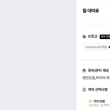
월 대여료
보증금
계약 만
undefined개월
정비/관리 제공
엔진오일,타이어 마
계약 선택사항
자차 보험
보상한도 내 면책