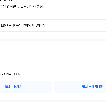
속된 임직원 및 고용된기사 한정
력 보유자에 한하여 운행이 가능합니다.
)
인천 부평구 세월천로 11	2층
19
대 보러가기
업체 소개 및 정보