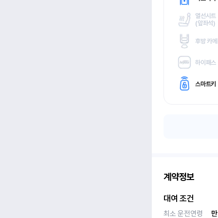
열선시트
(
앞좌석)
후방 카
하이패스
스마트키
계약정보
대여 조건
최소 운전연령
만