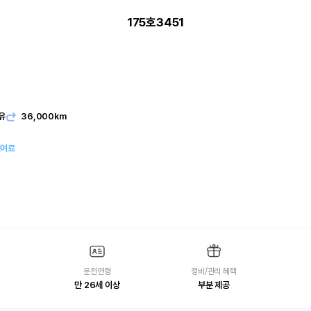
175호3451
유
36,000km
대여료
운전연령
정비/관리 혜택
만 26세 이상
부분 제공