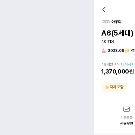
아우디
A6(5세대)
40 TDI
2023.09
경
48
개월
계약시
최저 
1,370,000
원
자차 포함
신용등급
신용무관