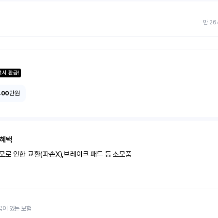
만 26
료시 환급!
400
만원
 혜택
모로 인한 교환(파손X),브레이크 패드 등 소모품
금이 있는 보험