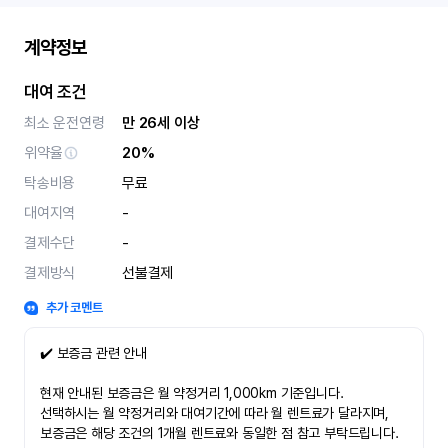
계약정보
대여 조건
최소 운전연령
만 26세 이상
위약율
20%
탁송비용
무료
대여지역
-
결제수단
-
결제방식
선불결제
추가 코멘트
✔️ 보증금 관련 안내
현재 안내된 보증금은 월 약정거리 1,000km 기준입니다.
선택하시는 월 약정거리와 대여기간에 따라 월 렌트료가 달라지며,
보증금은 해당 조건의 1개월 렌트료와 동일한 점 참고 부탁드립니다.