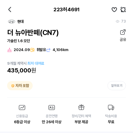
223허4691
73
현대
더 뉴아반떼(CN7)
공유
가솔린 1.6 모던
2024.09
휘발유
4,106km
9
개월
계약시
최저 대여료
435,000
원
자차 포함
알아보기
신용등급
운전연령
정비/관리 혜택
탁송비용
6등급 이상
만 26세 이상
부분 제공
무료