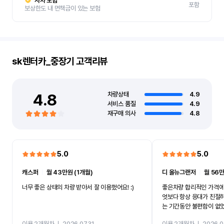
자차 보험
포함
보상한도 내 면책금이 있는 보험
sk렌터카_중장기
고객리뷰
4.8
차량상태
4.9
서비스 품질
4.9
재구매 의사
4.8
5.0
5.0
캐스퍼
ㅣ
월 43만원 (1개월)
디 올뉴그랜저
ㅣ
월 56만
너무 좋은 상태의 차량 받아서 잘 이용했어요! :)
좋은차량 합리적인 가격에
엇보다 항상 응대가 친절
는 기간동안 불편함이 없
까지 진행할만큼 여러가지
이용 2개월차
ㅣ
2026.07.31
이용 2개월차
ㅣ
2026.0