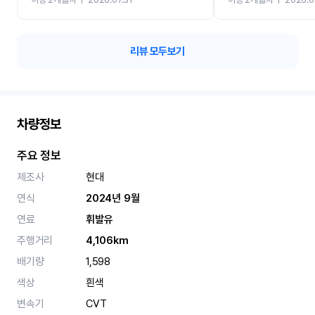
카 렌트 고민없이 강추합니
리뷰 모두보기
차량정보
주요 정보
제조사
현대
연식
2024년 9월
연료
휘발유
주행거리
4,106km
배기량
1,598
색상
흰색
변속기
CVT